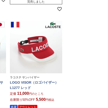
完売しました
ラコステ サンバイザー
 サ
LOGO VISOR（ロゴバイザー）
L1277 レッド
11,000
定価
のところ
5,500
在庫限り50%OFF
税込
春夏
アウトレット