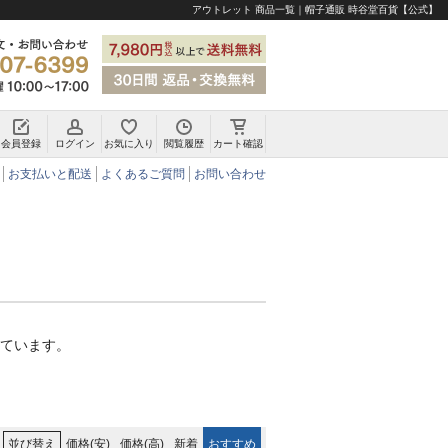
アウトレット 商品一覧｜帽子通販 時谷堂百貨【公式】
会員登録
ログイン
お気に入り
閲覧履歴
カート確認
チロリアンハット・アルペンハット
お支払いと配送
よくあるご質問
お問い合わせ
ています。
価格(安)
価格(高)
新着
おすすめ
並び替え