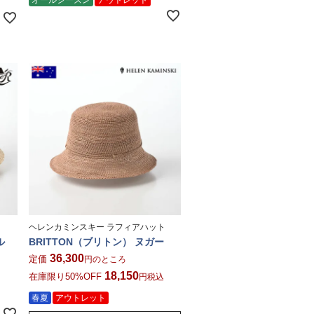
ヘレンカミンスキー ラフィアハット
ル
BRITTON（ブリトン） ヌガー
36,300
定価
のところ
18,150
在庫限り50%OFF
税込
春夏
アウトレット