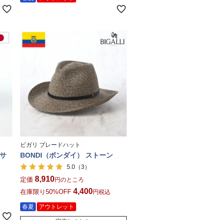
ビガリ ブレードハット
 サ
BONDI（ボンダイ） ストーン
（3）
5.0
8,910
定価
のところ
4,400
在庫限り50%OFF
税込
春夏
アウトレット