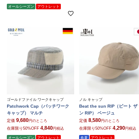
オールシーズン
アウトレット
ゴールドファイル ワークキャップ
ノル キャップ
Patchwork Cap（パッチワーク
Beat the sun RIP（ビート ザ
キャップ） マルチ
ン RIP） ベージュ
9,680
8,580
定価
定価
のところ
のところ
4,840
4,290
在庫限り50%OFF
在庫限り50%OFF
税込
税込
オールシーズン
アウトレット
春夏
アウトレット