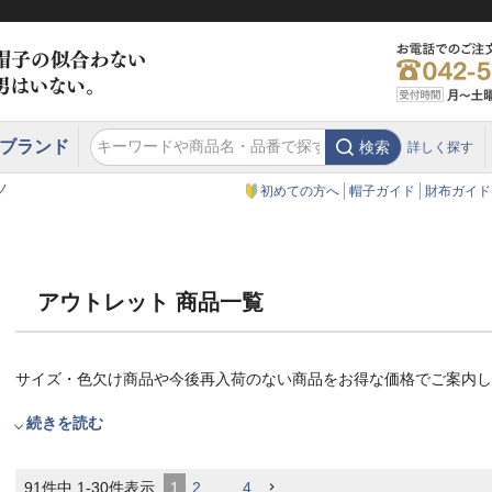
ブランド
検索
詳しく探す
エクアドル
スウェーデン
ウエスタンハット・テンガロンハット
エクアドル
クリスティーズ ロンドン
ノ
初めての方へ
帽子ガイド
財布ガイド
アウトレット 商品一覧
サイズ・色欠け商品や今後再入荷のない商品をお得な価格でご案内し
続きを読む
91
件中
1
-
30
件表示
1
2
…
4