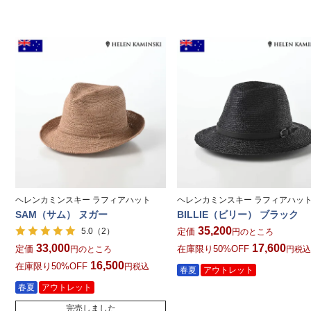
ヘレンカミンスキー ラフィアハット
ヘレンカミンスキー ラフィアハッ
SAM（サム） ヌガー
BILLIE（ビリー） ブラック
35,200
（2）
定価
5.0
のところ
33,000
17,600
定価
在庫限り50%OFF
のところ
税
16,500
在庫限り50%OFF
税込
春夏
アウトレット
春夏
アウトレット
完売しました