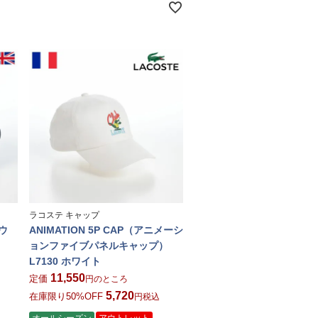
ラコステ キャップ
パウ
ANIMATION 5P CAP（アニメーシ
ョンファイブパネルキャップ）
L7130 ホワイト
11,550
定価
のところ
5,720
在庫限り50%OFF
税込
オールシーズン
アウトレット