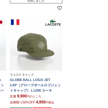
完売しました
ラコステ キャップ
n
GLOBE BALL LOGO JET
リン
CAP（グローブボールロゴジェッ
ベー
トキャップ） L1286 カーキ
9,900
定価
のところ
4,950
在庫限り50%OFF
税込