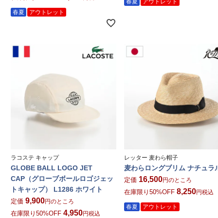
春夏
アウトレット
春夏
アウトレット
ラコステ キャップ
レッター 麦わら帽子
GLOBE BALL LOGO JET
麦わらロングブリム ナチュラ
CAP（グローブボールロゴジェッ
16,500
定価
のところ
トキャップ） L1286 ホワイト
8,250
在庫限り50%OFF
税込
9,900
定価
のところ
春夏
アウトレット
4,950
在庫限り50%OFF
税込