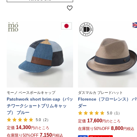
モーノ ベースボールキャップ
ダスマルカ ブレードハット
Patchwork short brim cap（パッ
Florence（フローレンス） 
チワークショートブリムキャッ
ダー
プ） ブルー
（1）
5.0
（2）
5.0
17,600
定価
のところ
14,300
定価
のところ
8,800
在庫限り50%OFF
税込
7,150
在庫限り50%OFF
税込