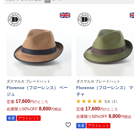
ダスマルカ ブレードハット
ダスマルカ ブレードハット
Florence（フローレンス） ベー
Florence（フローレンス） 
ジュ
チャ
17,600
定価
（1）
5.0
のところ
8,800
17,600
在庫限り50%OFF
定価
税込
のところ
8,800
在庫限り50%OFF
税込
春夏
アウトレット
春夏
アウトレット