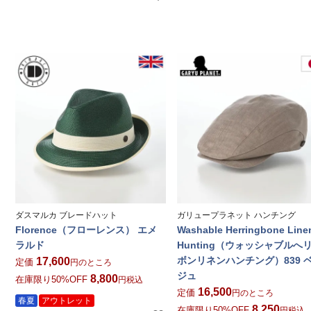
ダスマルカ ブレードハット
ガリュープラネット ハンチング
Florence（フローレンス） エメ
Washable Herringbone Line
ラルド
Hunting（ウォッシャブルへ
ボンリネンハンチング）839 
17,600
定価
のところ
ジュ
8,800
在庫限り50%OFF
税込
16,500
定価
のところ
春夏
アウトレット
8,250
在庫限り50%OFF
税込