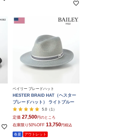
ト
ベイリー ブレードハット
HESTER BRAID HAT（ヘスター
ブレードハット） ライトブルー
（1）
5.0
込
27,500
定価
のところ
13,750
在庫限り50%OFF
税込
春夏
アウトレット