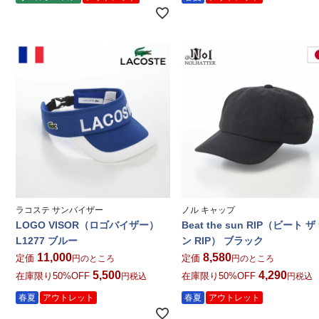
ラコステ サンバイザー
ノル キャップ
LOGO VISOR（ロゴバイザー）
Beat the sun RIP（ビート ザ
L1277 ブルー
ン RIP） ブラック
11,000
8,580
定価
定価
のところ
のところ
5,500
4,290
在庫限り50%OFF
在庫限り50%OFF
税込
税込
春夏
アウトレット
春夏
アウトレット