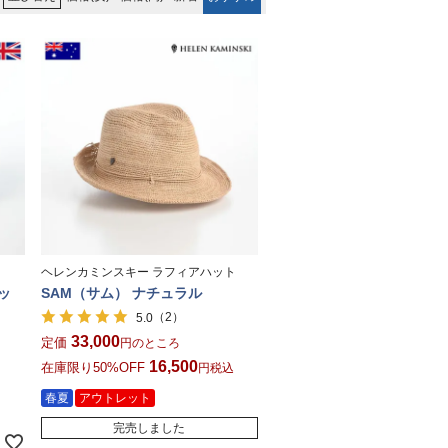
ヘレンカミンスキー ラフィアハット
マッ
SAM（サム） ナチュラル
（2）
5.0
33,000
定価
のところ
16,500
在庫限り50%OFF
税込
春夏
アウトレット
完売しました