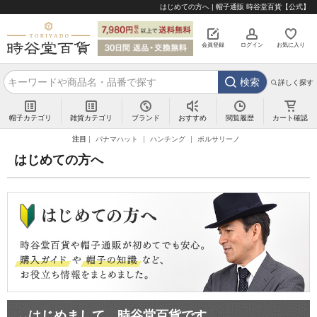
はじめての方へ | 帽子通販 時谷堂百貨【公式】
会員登録
ログイン
お気に入り
検索
詳しく探す
帽子カテゴリ
雑貨カテゴリ
ブランド
閲覧履歴
カート確認
おすすめ
注目
パナマハット
ハンチング
ボルサリーノ
はじめての方へ
はじめまして、時谷堂百貨です