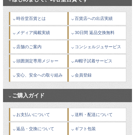
時谷堂百貨とは
百貨店への出店実績
メディア掲載実績
30日間 返品交換無料
店舗のご案内
コンシェルジュサービス
頭囲測定専用メジャー
AI帽子試着サービス
安心、安全への取り組み
会員登録
ご購入ガイド
お支払いについて
送料・配送について
返品・交換について
ギフト包装