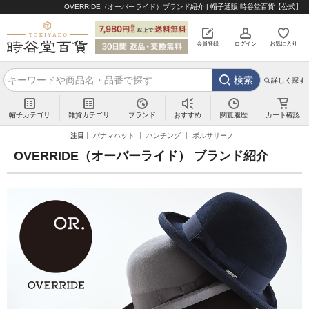
OVERRIDE（オーバーライド）ブランド紹介 | 帽子通販 時谷堂百貨【公式】
会員登録
ログイン
お気に入り
検索
詳しく探す
帽子カテゴリ
雑貨カテゴリ
ブランド
閲覧履歴
カート確認
おすすめ
注目
パナマハット
ハンチング
ボルサリーノ
OVERRIDE（オーバーライド） ブランド紹介