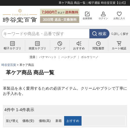
革ケア商品 商品一覧｜帽子通販 時谷堂百貨【公式】
会員登録
ログイン
お気に入り
検索
詳しく探す
帽子カテゴリ
雑貨カテゴリ
ブランド
閲覧履歴
カート確認
おすすめ
注目
パナマハット
ハンチング
ボルサリーノ
時谷堂百貨
革ケア商品
革ケア商品 商品一覧
革製品を永く愛用するための必須アイテム。クリームやブラシで丁寧に
お手入れを。
4
件中
1
-
4
件表示
並び替え
価格(安)
価格(高)
新着
おすすめ