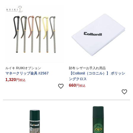
ルイキ RUIKIオプション
財布 レザーお手入れ用品
マネークリップ金具 #2567
【Collonil（コロニル）】 ポリッシ
ングクロス
1,320
税込
660
税込