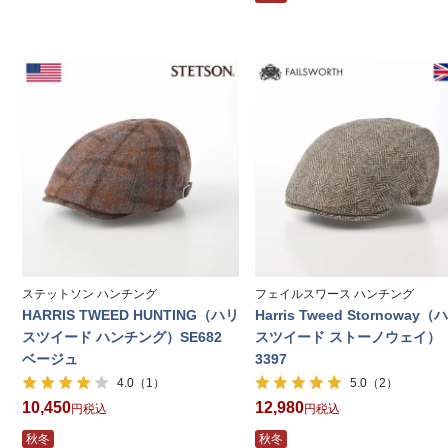
ステットソン ハンチング
フェイルスワース ハンチング
HARRIS TWEED HUNTING（ハリ
Harris Tweed Stornoway（
スツイード ハンチング）SE682
スツイード ストーノウェイ）
ベージュ
3397
（1）
（2）
4.0
5.0
10,450
12,980
税込
税込
秋冬
秋冬