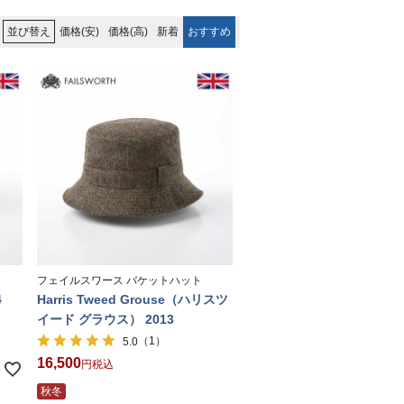
価格(安)
価格(高)
新着
おすすめ
並び替え
フェイルスワース バケットハット
4
Harris Tweed Grouse（ハリスツ
イード グラウス） 2013
（1）
5.0
16,500
税込
秋冬