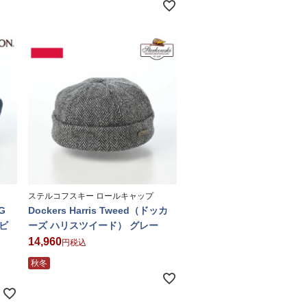
ステルコフスキー ロールキャップ
G
Dockers Harris Tweed（ドッカ
 ビ
ーズ ハリスツイード） グレー
14,960
税込
秋冬