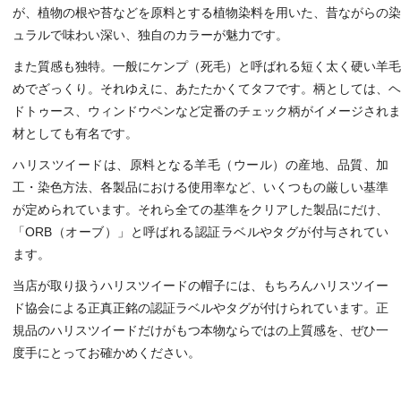
が、植物の根や苔などを原料とする植物染料を用いた、昔ながらの染
ュラルで味わい深い、独自のカラーが魅力です。
また質感も独特。一般にケンプ（死毛）と呼ばれる短く太く硬い羊毛
めでざっくり。それゆえに、あたたかくてタフです。柄としては、ヘ
ドトゥース、ウィンドウペンなど定番のチェック柄がイメージされま
材としても有名です。
ハリスツイードは、原料となる羊毛（ウール）の産地、品質、加
工・染色方法、各製品における使用率など、いくつもの厳しい基準
が定められています。それら全ての基準をクリアした製品にだけ、
「ORB（オーブ）」と呼ばれる認証ラベルやタグが付与されてい
ます。
当店が取り扱うハリスツイードの帽子には、もちろんハリスツイー
ド協会による正真正銘の認証ラベルやタグが付けられています。正
規品のハリスツイードだけがもつ本物ならではの上質感を、ぜひ一
度手にとってお確かめください。