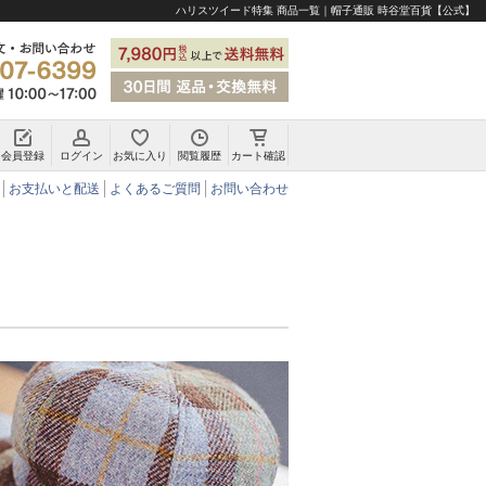
ハリスツイード特集 商品一覧｜帽子通販 時谷堂百貨【公式】
会員登録
ログイン
お気に入り
閲覧履歴
カート確認
チロリアンハット・アルペンハット
お支払いと配送
よくあるご質問
お問い合わせ