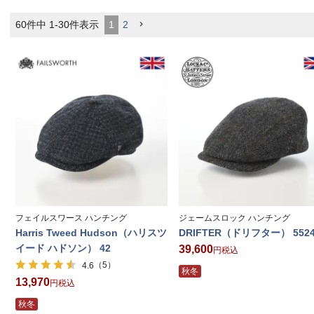
60
件中
1
-
30
件表示
1
2
フェイルスワース ハンチング
ジェームスロック ハンチング
Harris Tweed Hudson（ハリスツ
DRIFTER（ドリフター） 552
イード ハドソン） 42
39,600
税込
（5）
4.6
秋冬
13,970
税込
秋冬