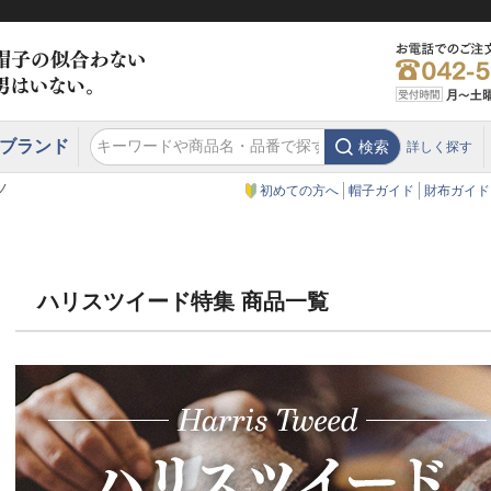
ブランド
検索
詳しく探す
エクアドル
スウェーデン
ウエスタンハット・テンガロンハット
エクアドル
クリスティーズ ロンドン
ノ
初めての方へ
帽子ガイド
財布ガイド
ハリスツイード特集 商品一覧