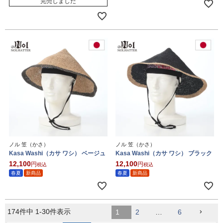
完売しました
ノル 笠（かさ）
ノル 笠（かさ）
Kasa Washi（カサ ワシ） ベージュ
Kasa Washi（カサ ワシ） ブラック
12,100
12,100
税込
税込
春夏
新商品
春夏
新商品
174
件中
1
-
30
件表示
1
2
…
6