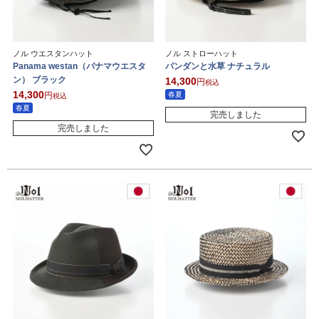
ノル ウエスタンハット
ノル ストローハット
Panama westan（パナマウエスタ
パンダンと水草 ナチュラル
ン） ブラック
14,300
税込
14,300
春夏
税込
春夏
完売しました
完売しました