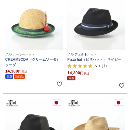
ノル ボーラーハット
ノル フェルトハット
CREAMSODA（クリームソーダ）
Pizza hat（ピザハット） ネイビー
ソーダ
（1）
5.0
14,300
税込
14,300
税込
春夏
新商品
秋冬