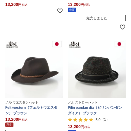
13,200
13,200
税込
税込
春夏
完売しました
ノル ウエスタンハット
ノル ストローハット
Felt western（フェルトウエスタ
Pilin pandan dia（ピリンパンダン
ン） ブラウン
ダイア） ブラック
13,200
（1）
5.0
税込
秋冬
13,200
税込