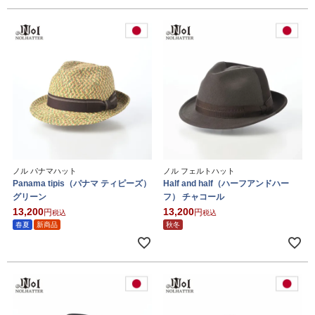
ノル パナマハット
ノル フェルトハット
Panama tipis（パナマ ティピーズ）
Half and half（ハーフアンドハー
グリーン
フ） チャコール
13,200
13,200
税込
税込
春夏
新商品
秋冬