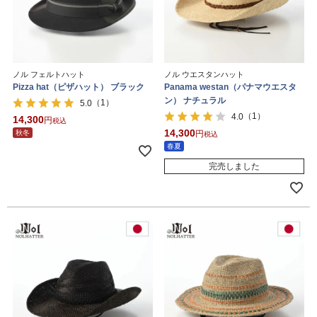
ノル フェルトハット
ノル ウエスタンハット
Pizza hat（ピザハット） ブラック
Panama westan（パナマウエスタ
ン） ナチュラル
（1）
5.0
（1）
4.0
14,300
税込
14,300
秋冬
税込
春夏
完売しました