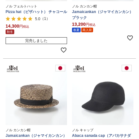
ノル フェルトハット
ノル カンカン帽
Pizza hat（ピザハット） チャコール
Jamaicankan（ジャマイカンカン）
ブラック
（1）
5.0
13,200
税込
14,300
税込
春夏
再入荷
秋冬
完売しました
ノル カンカン帽
ノル キャップ
Jamaicankan（ジャマイカンカン）
Abaca sanada cap（アバカサナダ