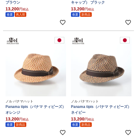
ブラウン
キャップ） ブラック
13,200
13,200
税込
税込
春夏
再入荷
春夏
新商品
ノル パナマハット
ノル パナマハット
Panama tipis（パナマ ティピーズ）
Panama tipis（パナマ ティピーズ）
オレンジ
ネイビー
13,200
13,200
税込
税込
春夏
新商品
春夏
新商品