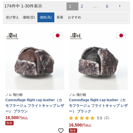
174
件中
1
-
30
件表示
1
2
…
6
並び替え
価格(安)
価格(高)
新着
おすすめ
ノル 飛行帽
ノル 飛行帽
Camouflage flight cap leather（カ
Camouflage flight cap leather（カ
モフラージュ フライトキャップ レザ
モフラージュ フライトキャップ レザ
ー） ブラウン
ー） ブラック
16,500
（2）
5.0
税込
秋冬
16,500
税込
秋冬