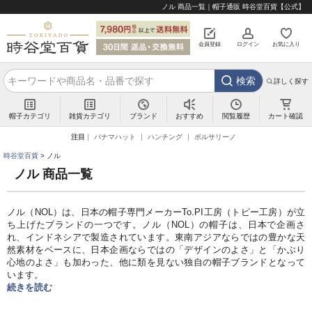
ノル 商品一覧｜帽子通販 時谷堂百貨【公式】
会員登録
ログイン
お気に入り
検索
詳しく探す
帽子カテゴリ
雑貨カテゴリ
ブランド
閲覧履歴
カート確認
おすすめ
注目
パナマハット
ハンチング
ボルサリーノ
時谷堂百貨
ノル
ノル 商品一覧
ノル（NOL）は、日本の帽子専門メーカーTo.PI工房（トピー工房）が立
ち上げたブランドの一つです。ノル（NOL）の帽子は、日本で企画さ
れ、インドネシアで製造されています。東南アジアならではの豊かな天
然素材をベースに、日本企画ならではの「デザインのよさ」と「かぶり
心地のよさ」も加わった、他に類を見ない独自の帽子ブランドとなって
います。
続きを読む