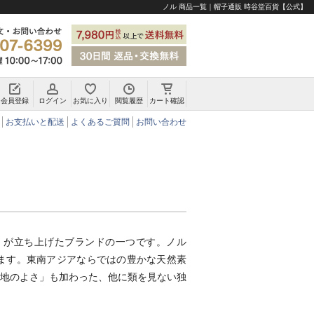
ノル 商品一覧｜帽子通販 時谷堂百貨【公式】
会員登録
ログイン
お気に入り
閲覧履歴
カート確認
チロリアンハット・アルペンハット
お支払いと配送
よくあるご質問
お問い合わせ
房）が立ち上げたブランドの一つです。ノル
ます。東南アジアならではの豊かな天然素
地のよさ」も加わった、他に類を見ない独