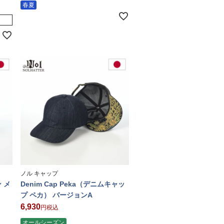
春夏
ノル キャップ
ン メ
Denim Cap Peka（デニムキャッ
プ ペカ） バージョンA
6,930
税込
オールシーズン