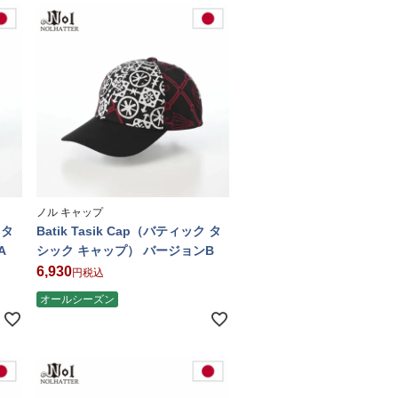
ノル キャップ
 タ
Batik Tasik Cap（バティック タ
A
シック キャップ） バージョンB
6,930
税込
オールシーズン