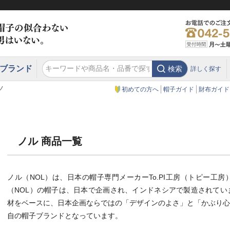
ブランド
検索
詳しく探す
エクアドル
スウェーデン
ウエスタンハット・テンガロンハット
エクアドル
クリスティーズ ロンドン
ノ
初めての方へ
帽子ガイド
財布ガイド
ノル 商品一覧
ノル（NOL）は、日本の帽子専門メーカーTo.PI工房（トピー工
（NOL）の帽子は、日本で企画され、インドネシアで製造されてい
材をベースに、日本企画ならではの「デザインのよさ」と「かぶり心
自の帽子ブランドとなっています。