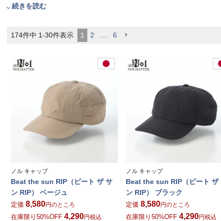
続きを読む
174
件中
1
-
30
件表示
1
2
…
6
ノル キャップ
ノル キャップ
Beat the sun RIP（ビート ザ サ
Beat the sun RIP（ビート ザ
ン RIP） ベージュ
ン RIP） ブラック
8,580
8,580
定価
定価
のところ
のところ
4,290
4,290
在庫限り50%OFF
在庫限り50%OFF
税込
税込