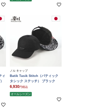
ノル キャップ
バティ
Batik Tasik Stitch（バティック
グ）
タシック ステッチ） ブラック
6,930
税込
オールシーズン