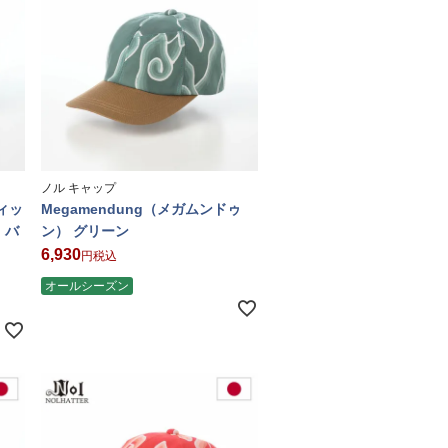
ノル キャップ
ティッ
Megamendung（メガムンドゥ
 バ
ン） グリーン
6,930
税込
オールシーズン