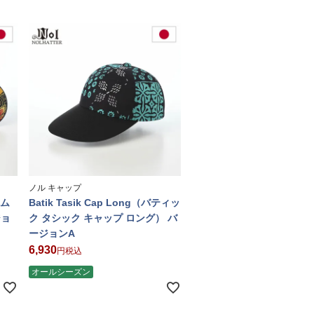
ノル キャップ
ニム
Batik Tasik Cap Long（バティッ
ジョ
ク タシック キャップ ロング） バ
ージョンA
6,930
税込
オールシーズン