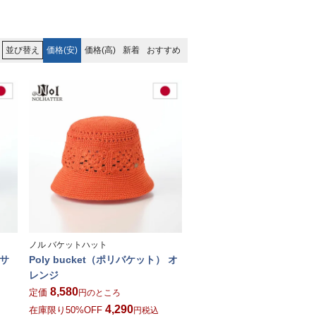
価格(安)
価格(高)
新着
おすすめ
並び替え
ノル バケットハット
 サ
Poly bucket（ポリバケット） オ
レンジ
8,580
定価
のところ
4,290
在庫限り50%OFF
税込