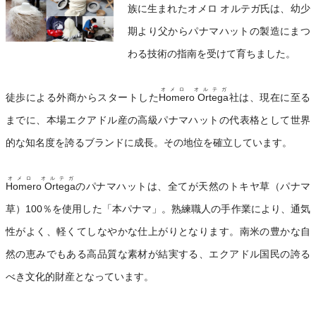
族に生まれたオメロ オルテガ氏は、幼少
期より父からパナマハットの製造にまつ
わる技術の指南を受けて育ちました。
オメロ オルテガ
徒歩による外商からスタートした
Homero Ortega
社は、現在に至る
までに、本場エクアドル産の高級パナマハットの代表格として世界
的な知名度を誇るブランドに成長。その地位を確立しています。
オメロ オルテガ
Homero Ortega
のパナマハットは、全てが天然のトキヤ草（パナマ
草）100％を使用した「本パナマ」。熟練職人の手作業により、通気
性がよく、軽くてしなやかな仕上がりとなります。南米の豊かな自
然の恵みでもある高品質な素材が結実する、エクアドル国民の誇る
べき文化的財産となっています。