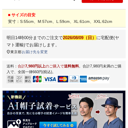
■ サイズの目安
実寸：S:55cm、M:57cm、L:59cm、XL:61cm、XXL:62cm
明日
14時00分
までのご注文で
2026/08/09（日）
に
宅配便(ヤ
マト運輸)
でお届けします。
東京都
お届け先を変更
送料：
合計
7,980円以上
のご購入で
送料無料
。合計7,980円未満のご購
入で、全国一律660円(税込)。