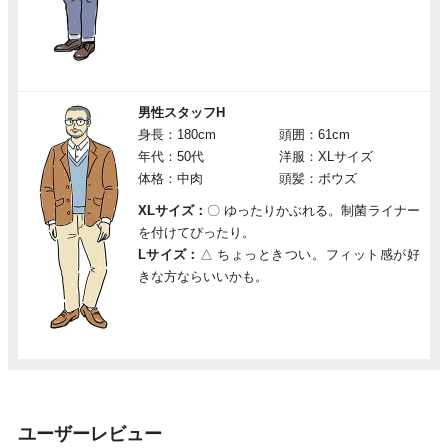
男性スタッフH
身長：180cm
頭囲：61cm
年代：50代
洋服：XLサイズ
体格：中肉
頭髪：ボウズ
XLサイズ：
〇
ゆったりかぶれる。制菌ライナー
を付けてぴったり。
Lサイズ：
△
ちょっときつい。フィット感が好
きな方ならいいかも。
ユーザーレビュー