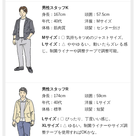
男性スタッフK
身長：167cm
頭囲：57.5cm
年代：40代
洋服：Mサイズ
体格：筋肉質
頭髪：センター分け
Mサイズ：
〇
気持ちキツめのジャストサイズ。
Lサイズ：
△
ややゆるい。動いたらズレる感
じ。制菌ライナーや調整テープで調整可能。
男性スタッフR
身長：174cm
頭囲：59cm
年代：40代
洋服：Lサイズ
体格：標準
頭髪：短髪
Lサイズ：
〇
ぴったり、丁度いい感じ。
XLサイズ：
△
ゆるい。制菌ライナーやサイズ調
整テープを使用すればOKかな。