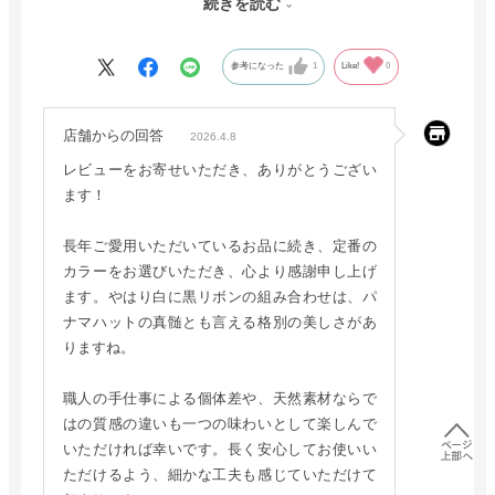
続きを読む
が弱い感じがします。ナチュラルは6年前の購入ですし、トキ
ヤ草は自然のものなので仕方ないかなと。ただ、クラウンの割
参考になった
1
Like!
0
れやすい部分をシリコンで固定してあるなど進化も感じます。
やはりパナマハットは基本の白に黒リボンだよなぁと感じてし
まいます。この組み合わせは一つは持っておくべきだと。
店舗からの回答
2026.4.8
レビューをお寄せいただき、ありがとうござい
ます！
長年ご愛用いただいているお品に続き、定番の
カラーをお選びいただき、心より感謝申し上げ
ます。やはり白に黒リボンの組み合わせは、パ
ナマハットの真髄とも言える格別の美しさがあ
りますね。
職人の手仕事による個体差や、天然素材ならで
はの質感の違いも一つの味わいとして楽しんで
いただければ幸いです。長く安心してお使いい
ただけるよう、細かな工夫も感じていただけて