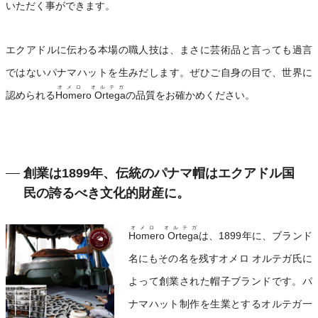
いただく事ができます。
エクアドルに伝わる本場の職人技は、まさに芸術品と言っても過言
ではないパナマハットを生みだします。ぜひご自身の目で、世界に
オメロ オルテガ
認められる
Homero Ortega
の品質をお確かめください。
創業は1899年、伝統のパナマ帽はエクアドル国
民の誇るべき文化的財産に。
オメロ オルテガ
Homero Ortega
は、1899年に、ブランド
名にもその名を残すオメロ オルテガ氏に
よって創業された帽子ブランドです。パ
ナマハット制作を生業とするオルテガ一