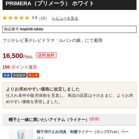
PRIMERA（プリメーラ） ホワイト
4.9
（15）
レビューを見る
商品番号
hop046-white
フジテレビ系テレビドラマ「ルパンの娘」にて着用
16,500
税込
150
ポイント進呈
春夏
衣装提供
再入荷
よりお求めやすい価格に改定しました
仕入れ条件や販売体制を見直し、商品の品質はそのままに、よりお求
めやすい価格を実現しました。
(必須)
帽子と一緒に買いたいアイテム（ライナー）
帽子用汗止め消臭・制菌ライナー（ロング27cm）ベー
ジュ