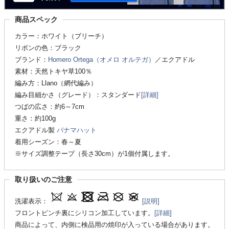
商品スペック
カラー：ホワイト（ブリーチ）
リボンの色：ブラック
ブランド：
Homero Ortega（オメロ オルテガ）
／エクアドル
素材：天然トキヤ草100％
編み方：Llano（網代編み）
編み目細かさ（グレード）：スタンダード
[詳細]
つばの広さ：約6～7cm
重さ：約100g
エクアドル製
パナマハット
着用シーズン：春～夏
※サイズ調整テープ（長さ30cm）が1個付属します。
取り扱いのご注意
洗濯表示：
[説明]
フロントピンチ裏にシリコン加工しています。
[詳細]
商品によって、内側に検品用の焼印が入っている場合があります。