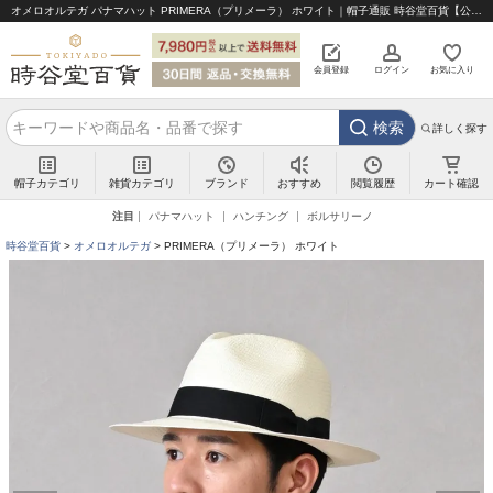
オメロオルテガ パナマハット PRIMERA（プリメーラ） ホワイト｜帽子通販 時谷堂百貨【公式】
会員登録
ログイン
お気に入り
検索
詳しく探す
帽子カテゴリ
雑貨カテゴリ
ブランド
閲覧履歴
カート確認
おすすめ
注目
パナマハット
ハンチング
ボルサリーノ
時谷堂百貨
オメロオルテガ
PRIMERA（プリメーラ） ホワイト