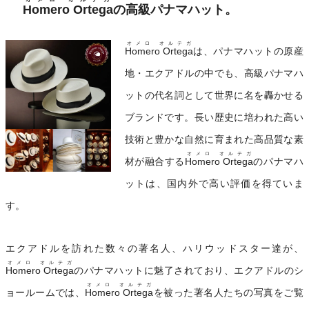
Homero Ortega
の高級パナマハット。
オメロ オルテガ
Homero Ortega
は、パナマハットの原産
地・エクアドルの中でも、高級パナマハ
ットの代名詞として世界に名を轟かせる
ブランドです。長い歴史に培われた高い
技術と豊かな自然に育まれた高品質な素
オメロ オルテガ
材が融合する
Homero Ortega
のパナマハ
ットは、国内外で高い評価を得ていま
す。
エクアドルを訪れた数々の著名人、ハリウッドスター達が、
オメロ オルテガ
Homero Ortega
のパナマハットに魅了されており、エクアドルのシ
オメロ オルテガ
ョールームでは、
Homero Ortega
を被った著名人たちの写真をご覧