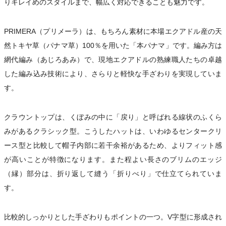
りキレイめのスタイルまで、幅広く対応できることも魅力です。
PRIMERA（プリメーラ）は、もちろん素材に本場エクアドル産の天
然トキヤ草（パナマ草）100％を用いた「本パナマ」です。編み方は
網代編み（あじろあみ）で、現地エクアドルの熟練職人たちの卓越
した編み込み技術により、さらりと軽快な手ざわりを実現していま
す。
クラウントップは、くぼみの中に「戻り」と呼ばれる線状のふくら
みがあるクラシック型。こうしたハットは、いわゆるセンタークリ
ース型と比較して帽子内部に若干余裕があるため、よりフィット感
が高いことが特徴になります。また程よい長さのブリムのエッジ
（縁）部分は、折り返して縫う「折りべり」で仕立てられていま
す。
比較的しっかりとした手ざわりもポイントの一つ。V字型に形成され