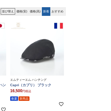
価格(安)
価格(高)
新着
おすすめ
並び替え
エムティーエム ハンチング
 ハン
Capri（カプリ） ブラック
16,500
税込
春夏
新商品