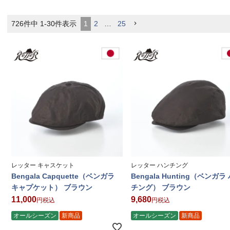
726
件中
1
-
30
件表示
1
2
…
25
レッター キャスケット
レッター ハンチング
Bengala Capquette（ベンガラ
Bengala Hunting（ベンガラ
キャプケット） ブラウン
チング） ブラウン
11,000
9,680
税込
税込
オールシーズン
新商品
オールシーズン
新商品