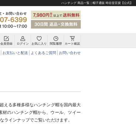
ハンチング 商品一覧｜帽子通販 時谷堂百貨【公式】
会員登録
ログイン
お気に入り
閲覧履歴
カート確認
チロリアンハット・アルペンハット
お支払いと配送
よくあるご質問
お問い合わせ
を超える多種多様なハンチング帽を国内最大
素材のハンチング帽から、ウール、ツイー
なラインナップでご覧いただけます。