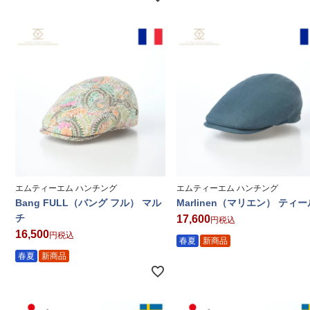
エムティーエム ハンチング
エムティーエム ハンチング
Bang FULL（バング フル） マル
Marlinen（マリエン） ティー
チ
17,600
税込
16,500
税込
春夏
新商品
春夏
新商品