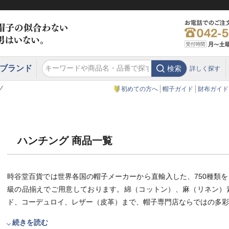
ブランド
検索
詳しく探す
エクアドル
スウェーデン
ウエスタンハット・テンガロンハット
エクアドル
クリスティーズ ロンドン
ノ
初めての方へ
帽子ガイド
財布ガイド
ハンチング 商品一覧
時谷堂百貨では世界各国の帽子メーカーから直輸入した、750種類
級の品揃えでご用意しております。綿（コットン）、麻（リネン）
ド、コーデュロイ、レザー（皮革）まで、帽子専門店ならではの多彩
続きを読む