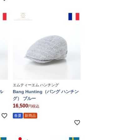
エムティーエム ハンチング
ル
Bang Hunting（バング ハンチン
グ） ブルー
16,500
税込
春夏
新商品