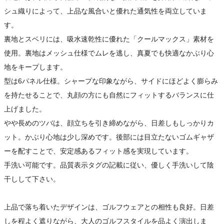
シュ織りによって、上品な風合いと優れた通気性を両立していま
す。
裏地とスベリには、吸水速乾性に優れた「クールマックス」素材を
使用。裏地はメッシュ仕様でムレを逃し、真夏でも快適なかぶり心
地をキープします。
型は6パネル仕様。シャープな印象ながら、サイドにほどよく膨らみ
を持たせることで、丸顔の方にも自然にフィットするバランスに仕
上げました。
やや長めのツバは、顔立ちを引き締めながら、日差しもしっかりカ
ット。かぶり心地は少し深めです。後部には目立たないゴムギャザ
ーを配すことで、安定感あるフィット感を実現しています。
手洗い可能です。品質表示タグの記載に従い、優しく手洗いして陰
干しして下さい。
上品で落ち着いたデザインは、ゴルフウェアとの相性も良好。日差
しを程よく遮りながら、大人のゴルフスタイルを品よく演出しま