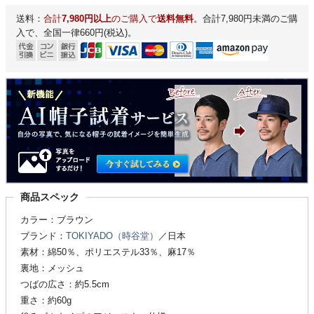
送料：
合計
7,980円以上
のご購入で
送料無料
。合計7,980円未満のご購
入で、全国一律660円(税込)。
商品スペック
カラー：ブラウン
ブランド：
TOKIYADO（時谷堂）
／日本
素材：綿50％、ポリエステル33％、麻17％
裏地：メッシュ
つばの広さ：約5.5cm
重さ：約60g