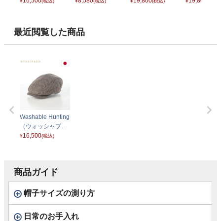
ハンチング） ブラ
16,500
レー） ナチュラル
8,580
パネル ハンチン
19,800
パネル ハン
19,800
¥
(税込)
¥
(税込)
¥
(税込)
¥
(税込)
ック
グ）101900 ベー
グ）101900
ジュ
ーブグリーン
最近閲覧した商品
Washable Hunting
（ウォッシャブル
ハンチング） ブラ
16,500
¥
(税込)
ウン
商品ガイド
帽子サイズの測り方
日常のお手入れ