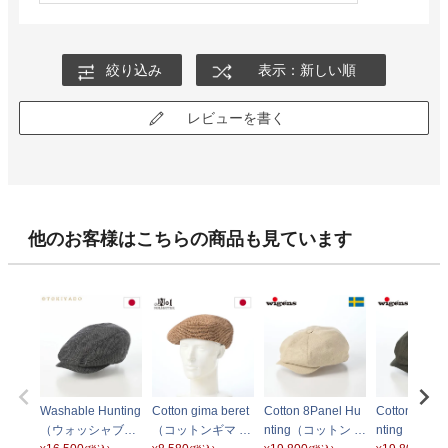
絞り込み
表示：新しい順
レビューを書く
他のお客様はこちらの商品も見ています
Washable Hunting
Cotton gima beret
Cotton 8Panel Hu
Cotton 8Pan
（ウォッシャブル
（コットンギマ ベ
nting（コットン 8
nting（コッ