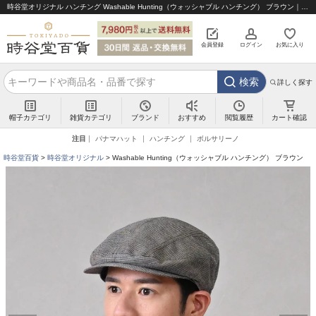
時谷堂オリジナル ハンチング Washable Hunting（ウォッシャブル ハンチング） ブラウン｜帽子通販 時谷堂百貨【公式】
会員登録
ログイン
お気に入り
検索
詳しく探す
帽子カテゴリ
雑貨カテゴリ
ブランド
閲覧履歴
カート確認
おすすめ
注目
パナマハット
ハンチング
ボルサリーノ
時谷堂百貨
時谷堂オリジナル
Washable Hunting（ウォッシャブル ハンチング） ブラウン