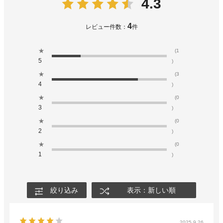
4.3
4
レビュー件数：
件
★
(1
5
)
★
(3
4
)
★
(0
3
)
★
(0
2
)
★
(0
1
)
絞り込み
表示：新しい順
2025.9.26