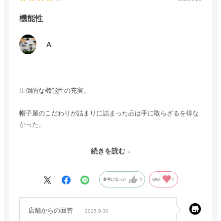
機能性
A
圧倒的な機能性の充実。
帽子屋のこだわりが詰まりに詰まった品は手に取らざるを得な
かった。
旅に出る際は必ず鞄に投げ込む一品。
続きを読む
次に気になる品が見当たらない際は、もう１つ欲しいな。
参考になった
0
Like!
0
店舗からの回答
2025.9.30