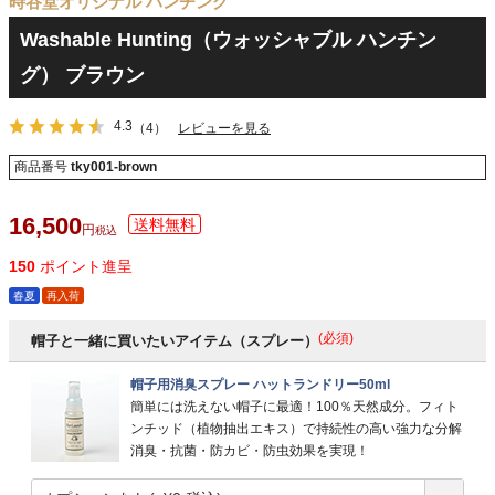
時谷堂オリジナル ハンチング
Washable Hunting（ウォッシャブル ハンチン
グ） ブラウン
4.3
（4）
レビューを見る
商品番号
tky001-brown
16,500
税込
150
ポイント進呈
春夏
再入荷
(必須)
帽子と一緒に買いたいアイテム（スプレー）
帽子用消臭スプレー ハットランドリー50ml
簡単には洗えない帽子に最適！100％天然成分。フィト
ンチッド（植物抽出エキス）で持続性の高い強力な分解
消臭・抗菌・防カビ・防虫効果を実現！