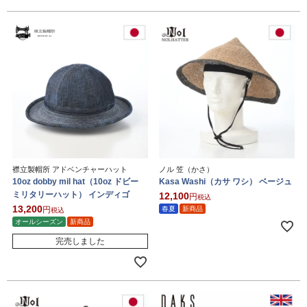
襟立製帽所 アドベンチャーハット
ノル 笠（かさ）
10oz dobby mil hat（10oz ドビー
Kasa Washi（カサ ワシ） ベージュ
ミリタリーハット） インディゴ
12,100
税込
13,200
春夏
新商品
税込
オールシーズン
新商品
完売しました