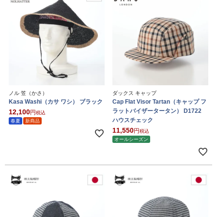
ノル 笠（かさ）
ダックス キャップ
Kasa Washi（カサ ワシ） ブラック
Cap Flat Visor Tartan（キャップ フ
ラットバイザータータン） D1722
12,100
税込
ハウスチェック
春夏
新商品
11,550
税込
オールシーズン