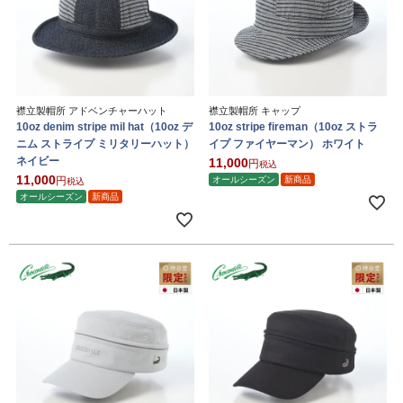
襟立製帽所 アドベンチャーハット
襟立製帽所 キャップ
10oz denim stripe mil hat（10oz デ
10oz stripe fireman（10oz ストラ
ニム ストライプ ミリタリーハット）
イプ ファイヤーマン） ホワイト
ネイビー
11,000
税込
11,000
オールシーズン
新商品
税込
オールシーズン
新商品