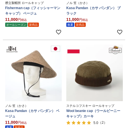
襟立製帽所 ロールキャップ
ノル 笠（かさ）
Fisherman cap（フィッシャーマン
Kasa Pandan（カサ パンダン） ブ
キャップ） ベージュ
ラック
11,000
11,000
税込
税込
オールシーズン
新商品
春夏
新商品
ノル 笠（かさ）
ステルコフスキー ロールキャップ
Kasa Pandan（カサ パンダン） ベ
Wool beanie cap（ウールビーニー
ージュ
キャップ）カーキ
11,000
（2）
5.0
税込
春夏
新商品