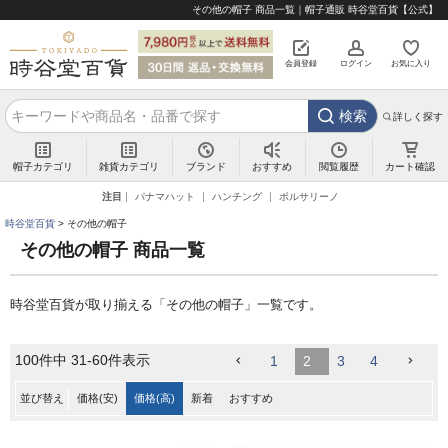
その他の帽子 商品一覧｜帽子通販 時谷堂百貨【公式】
会員登録
ログイン
お気に入り
検索
詳しく探す
帽子カテゴリ
雑貨カテゴリ
ブランド
閲覧履歴
カート確認
おすすめ
注目
パナマハット
ハンチング
ボルサリーノ
時谷堂百貨
その他の帽子
その他の帽子 商品一覧
時谷堂百貨が取り揃える「その他の帽子」一覧です。
100
件中
31
-
60
件表示
1
2
3
4
並び替え
価格(安)
価格(高)
新着
おすすめ