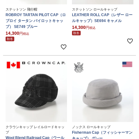
ステットソン 飛行帽
ステットソン ロールキャップ
ROBROY TARTAN PILOT CAP（ロ
LEATHER ROLL CAP（レザー ロー
ブロイ タータン パイロットキャッ
ルキャップ）SE694 キャメル
プ） SE749 ブルー
14,300
税込
14,300
秋冬
税込
秋冬
クラウンキャップ レイルロードキャッ
ノックス ロールキャップ
プ
Fisherman Cap（フィッシャーマン
Wool Blend Railroad Cap（ウール
キャップ） グレー