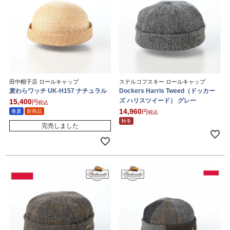
田中帽子店 ロールキャップ
ステルコフスキー ロールキャップ
麦わらワッチ UK-H157 ナチュラル
Dockers Harris Tweed（ドッカー
ズ ハリスツイード） グレー
15,400
税込
14,960
春夏
新商品
税込
秋冬
完売しました