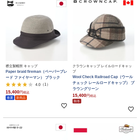
襟立製帽所 キャップ
クラウンキャップ レイルロードキャッ
Paper braid fireman（ペーパーブレ
プ
Wool Check Railroad Cap（ウール
ード ファイヤーマン） ブラック
チェック レールロードキャップ） ブ
（1）
4.0
ラウングリーン
15,400
税込
15,400
税込
春夏
新商品
秋冬