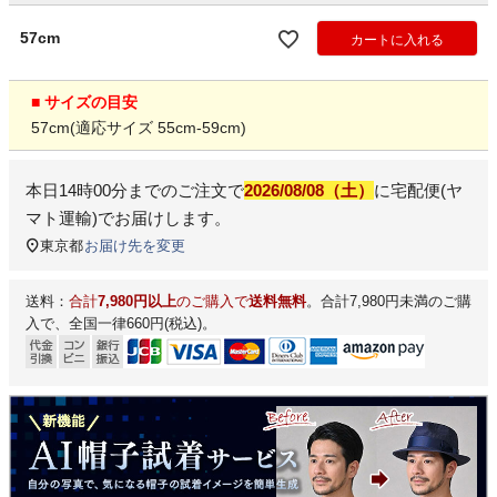
57cm
カートに入れる
■ サイズの目安
57cm(適応サイズ 55cm-59cm)
本日
14時00分
までのご注文で
2026/08/08（土）
に
宅配便(ヤ
マト運輸)
でお届けします。
東京都
お届け先を変更
送料：
合計
7,980円以上
のご購入で
送料無料
。合計7,980円未満のご購
入で、全国一律660円(税込)。