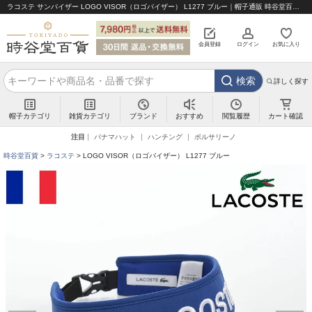
ラコステ サンバイザー LOGO VISOR（ロゴバイザー） L1277 ブルー｜帽子通販 時谷堂百貨【公式】
会員登録
ログイン
お気に入り
検索
詳しく探す
帽子カテゴリ
雑貨カテゴリ
ブランド
閲覧履歴
カート確認
おすすめ
注目
パナマハット
ハンチング
ボルサリーノ
時谷堂百貨
ラコステ
LOGO VISOR（ロゴバイザー） L1277 ブルー