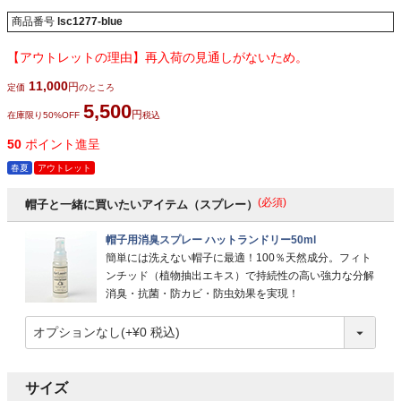
商品番号
lsc1277-blue
【アウトレットの理由】再入荷の見通しがないため。
11,000
定価
のところ
5,500
在庫限り50%OFF
税込
50
ポイント進呈
春夏
アウトレット
(必須)
帽子と一緒に買いたいアイテム（スプレー）
帽子用消臭スプレー ハットランドリー50ml
簡単には洗えない帽子に最適！100％天然成分。フィト
ンチッド（植物抽出エキス）で持続性の高い強力な分解
消臭・抗菌・防カビ・防虫効果を実現！
サイズ