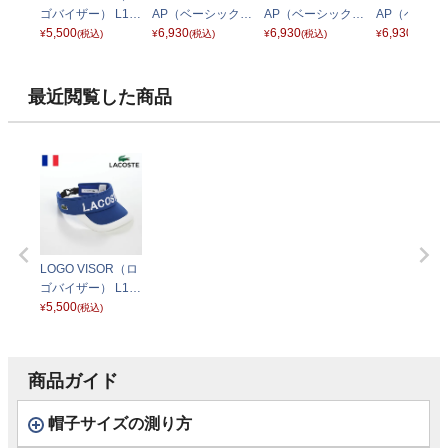
ゴバイザー） L12
AP（ベーシックコ
AP（ベーシックコ
AP（ベーシ
77 レッド
5,500
ットンキャップ）
6,930
ットンキャップ）
6,930
ットンキャッ
6,930
¥
(税込)
¥
(税込)
¥
(税込)
¥
(税込)
L1279 ホワイト
L1279 ブラック
L1279 ネイ
最近閲覧した商品
LOGO VISOR（ロ
ゴバイザー） L12
77 ブルー
5,500
¥
(税込)
商品ガイド
帽子サイズの測り方