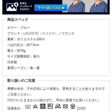
商品スペック
カラー：ブルー
ブランド：
LACOSTE（ラコステ）
／フランス
素材：ポリエステル100％
つばの広さ：約7.5cm
重さ：約70g
サイズ調整箇所：後ろ
日本製
着用シーズン：春～夏
取り扱いのご注意
摩擦や水分、汗や日光により色落ち、変色することがありますので
ご注意ください。
汗のついたままかぶり続けずに、早めに家庭でお洗いください。
洗濯表示：
[説明]