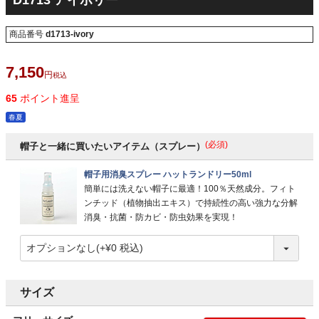
D1713 アイボリー
商品番号
d1713-ivory
7,150
税込
65
ポイント進呈
春夏
(必須)
帽子と一緒に買いたいアイテム（スプレー）
帽子用消臭スプレー ハットランドリー50ml
簡単には洗えない帽子に最適！100％天然成分。フィト
ンチッド（植物抽出エキス）で持続性の高い強力な分解
消臭・抗菌・防カビ・防虫効果を実現！
サイズ