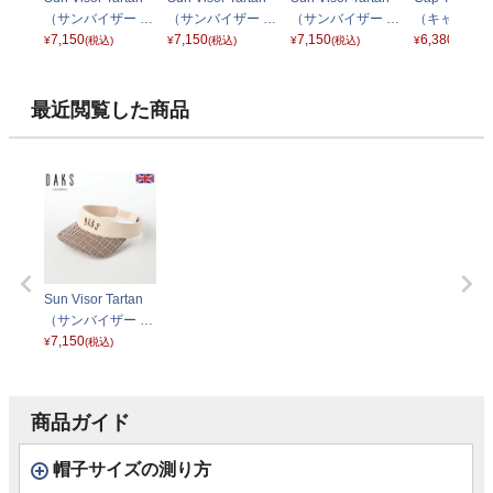
（サンバイザー タ
（サンバイザー タ
（サンバイザー タ
（キャップ 
ータン） D1713
7,150
ータン） D1713
7,150
ータン） D1713
7,150
タータン） D1
6,380
¥
(税込)
¥
(税込)
¥
(税込)
¥
(税込)
ブラック
マスタード
ネイビー
ブラック
最近閲覧した商品
Sun Visor Tartan
（サンバイザー タ
ータン） D1713
7,150
¥
(税込)
アイボリー
商品ガイド
帽子サイズの測り方