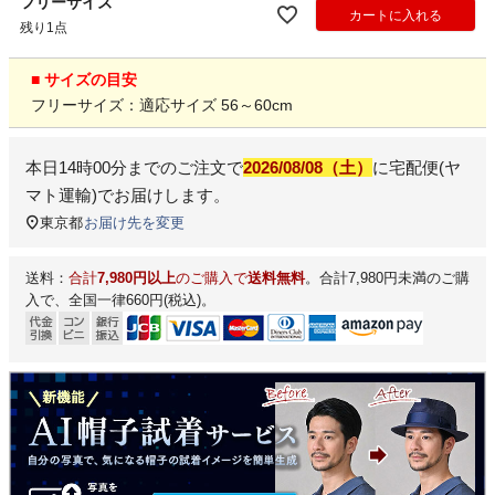
フリーサイズ
カートに入れる
残り1点
■ サイズの目安
フリーサイズ：適応サイズ 56～60cm
本日
14時00分
までのご注文で
2026/08/08（土）
に
宅配便(ヤ
マト運輸)
でお届けします。
東京都
お届け先を変更
送料：
合計
7,980円以上
のご購入で
送料無料
。合計7,980円未満のご購
入で、全国一律660円(税込)。