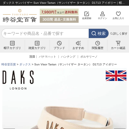
ダックス サンバイザー Sun Visor Tartan（サンバイザー タータン） D1713 アイボリー｜帽子通販 時谷堂百貨【公式】
会員登録
ログイン
お気に入り
検索
詳しく探す
帽子カテゴリ
雑貨カテゴリ
ブランド
閲覧履歴
カート確認
おすすめ
注目
パナマハット
ハンチング
ボルサリーノ
時谷堂百貨
ダックス
Sun Visor Tartan（サンバイザー タータン） D1713 アイボリー