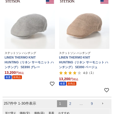
ステットソン ハンチング
ステットソン ハンチング
LINEN THERMO KNIT
LINEN THERMO KNIT
HUNTING（リネン サーモニット ハ
HUNTING（リネン サーモニット ハ
ンチング） SE890 グレー
ンチング） SE890 ベージュ
13,200
（1）
4.0
税込
春夏
新商品
13,200
税込
春夏
新商品
257
件中
1
-
30
件表示
1
2
…
9
並び替え
価格(安)
価格(高)
新着
おすすめ