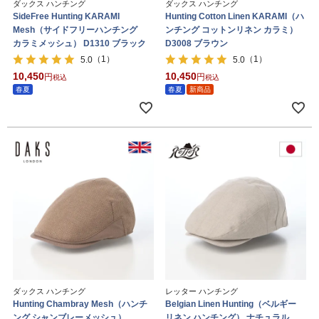
ダックス ハンチング
ダックス ハンチング
SideFree Hunting KARAMI
Hunting Cotton Linen KARAMI（ハ
Mesh（サイドフリーハンチング
ンチング コットンリネン カラミ）
カラミメッシュ） D1310 ブラック
D3008 ブラウン
（1）
（1）
5.0
5.0
10,450
10,450
税込
税込
春夏
春夏
新商品
ダックス ハンチング
レッター ハンチング
Hunting Chambray Mesh（ハンチ
Belgian Linen Hunting（ベルギー
ング シャンブレーメッシュ）
リネン ハンチング） ナチュラル