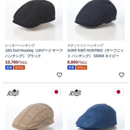
レッター ハンチング
ステットソン ハンチング
18G Surf Hunting（18ゲージ サーフ
SURF KNIT HUNTING（サーフニッ
ハンチング） ブラック
ト ハンチング） SE868 ネイビー
10,780
8,800
税込
税込
春夏
新商品
春夏
新商品