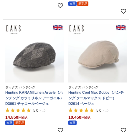
春夏
新商品
ダックス ハンチング
ダックス ハンチング
Hunting KARAMI Linen Argyle（ハ
Hunting Cool Max Dobby（ハンチ
ンチング カラミリネン アーガイル）
ング クールマックス ドビー）
D3001 チャコールベージュ
D2014 ベージュ
（1）
（1）
5.0
5.0
14,850
10,450
税込
税込
春夏
新商品
春夏