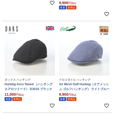
9,900
税込
春夏
新商品
ダックス ハンチング
クロコダイル ハンチング
Hunting Aero Tweed （ハンチング
Air Mesh Golf Hunting（エアメッシ
エアロツイード） D3016 ブラック
ュ ゴルフハンチング） ライトブルー
11,000
9,900
税込
税込
春夏
新商品
春夏
新商品