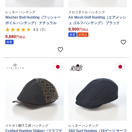
レッター ハンチング
クロコダイル ハンチング
Washer Boil Hunting（ワッシャー
Air Mesh Golf Hunting（エアメッシ
ボイル ハンチング） ナチュラル
ュ ゴルフハンチング） ブラック
9,900
（2）
4.5
税込
春夏
新商品
9,680
税込
春夏
イケガミ帽子工房 ハンチング
レッター ハンチング
Crafted Hunting Shibori（クラフテ
18G Surf Hunting（18ゲージ サーフ