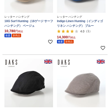
レッター ハンチング
レッター ハンチング
18G Surf Hunting（18ゲージ サーフ
Indigo Linen Hunting（インディゴ
ハンチング） ベージュ
リネン ハンチング） ブルー
10,780
（1）
4.0
税込
春夏
新商品
14,300
税込
春夏
新商品