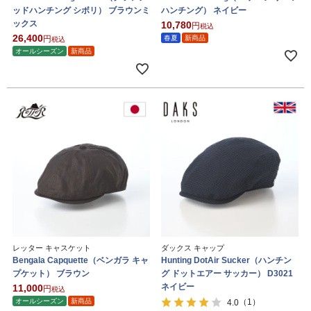
ッドハンチング シボリ） ブラウンミ
ハンチング） ネイビー
ックス
10,780
税込
26,400
春夏
新商品
税込
オールシーズン
新商品
レッター キャスケット
ダックス キャップ
Bengala Capquette（ベンガラ キャ
Hunting DotAir Sucker（ハンチン
プケット） ブラウン
グ ドットエアー サッカー） D3021
ネイビー
11,000
税込
オールシーズン
新商品
（1）
4.0