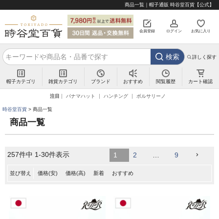
商品一覧｜帽子通販 時谷堂百貨【公式】
会員登録
ログイン
お気に入り
検索
詳しく探す
帽子カテゴリ
雑貨カテゴリ
ブランド
閲覧履歴
カート確認
おすすめ
注目
パナマハット
ハンチング
ボルサリーノ
時谷堂百貨
商品一覧
商品一覧
257
件中
1
-
30
件表示
1
2
…
9
並び替え
価格(安)
価格(高)
新着
おすすめ