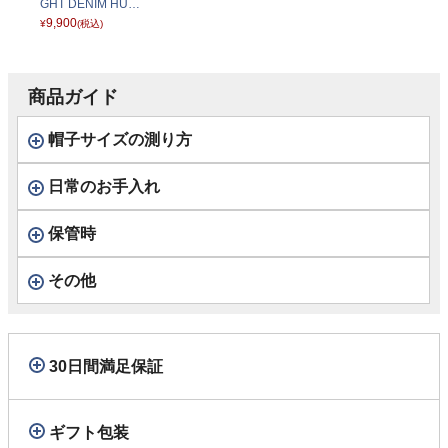
GHT DENIM HUN
TING（コットン
9,900
¥
(税込)
リネン ライトデニ
ム ハンチング） S
E812 ダークネイ
商品ガイド
ビー
帽子サイズの測り方
日常のお手入れ
保管時
その他
30日間満足保証
ギフト包装