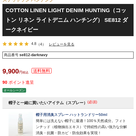
COTTON LINEN LIGHT DENIM HUNTING（コッ
トン リネン ライトデニム ハンチング） SE812 ダ
ークネイビー
4.8
（4）
レビューを見る
商品番号
se812-darknavy
9,900
税込
90
ポイント進呈
オールシーズン
(必須)
帽子と一緒に買いたいアイテム（スプレー）
帽子用消臭スプレー ハットランドリー50ml
簡単には洗えない帽子に最適！100％天然成分。フィト
ンチッド（植物抽出エキス）で持続性の高い強力な分解
消臭・抗菌・防カビ・防虫効果を実現！