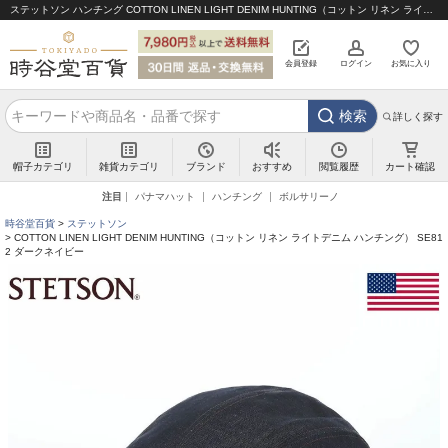
ステットソン ハンチング COTTON LINEN LIGHT DENIM HUNTING（コットン リネン ライトデニム ハンチング） SE812 ダークネイビー｜帽子通販 時谷堂百貨【公式】
会員登録
ログイン
お気に入り
検索
詳しく探す
帽子カテゴリ
雑貨カテゴリ
ブランド
閲覧履歴
カート確認
おすすめ
注目
パナマハット
ハンチング
ボルサリーノ
時谷堂百貨
ステットソン
COTTON LINEN LIGHT DENIM HUNTING（コットン リネン ライトデニム ハンチング） SE81
2 ダークネイビー