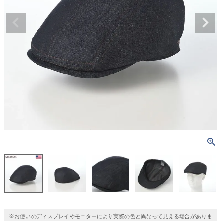
※お使いのディスプレイやモニターにより実際の色と異なって見える場合がありま