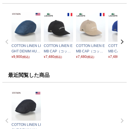
COTTON LINEN LI
COTTON LINEN E
COTTON LINEN E
COTTON LIN
GHT DENIM HUN
MB CAP（コット
MB CAP（コット
MB CAP（
TING（コットン
9,900
ンリネン エンブロ
7,480
ンリネン エンブロ
7,480
ンリネン エ
7,480
¥
(税込)
¥
(税込)
¥
(税込)
¥
(税込)
リネン ライトデニ
イダリー キャッ
イダリー キャッ
イダリー キ
ム ハンチング） S
プ） L1398 ブラッ
プ） L1398 ベージ
プ） L1398
E812 ブルー
ク
ュ
最近閲覧した商品
COTTON LINEN LI