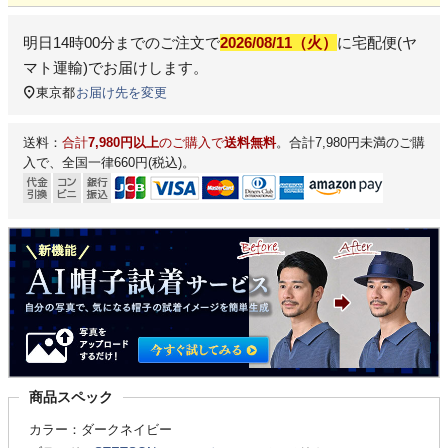
明日
14時00分
までのご注文で
2026/08/11（火）
に
宅配便(ヤ
マト運輸)
でお届けします。
東京都
お届け先を変更
送料：
合計
7,980円以上
のご購入で
送料無料
。合計7,980円未満のご購
入で、全国一律660円(税込)。
商品スペック
カラー：ダークネイビー