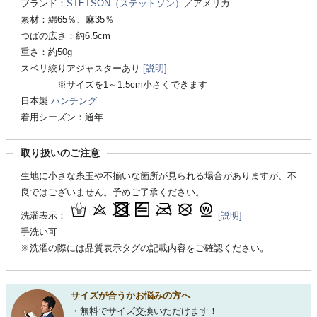
ブランド：
STETSON（ステットソン）
／アメリカ
素材：綿65％、麻35％
つばの広さ：約6.5cm
重さ：約50g
スベリ絞りアジャスターあり
[説明]
※サイズを1～1.5cm小さくできます
日本製
ハンチング
着用シーズン：通年
取り扱いのご注意
生地に小さな糸玉や不揃いな箇所が見られる場合がありますが、不
良ではございません。予めご了承ください。
洗濯表示：
[説明]
手洗い可
※洗濯の際には品質表示タグの記載内容をご確認ください。
サイズが合うかお悩みの方へ
・無料でサイズ交換いただけます！