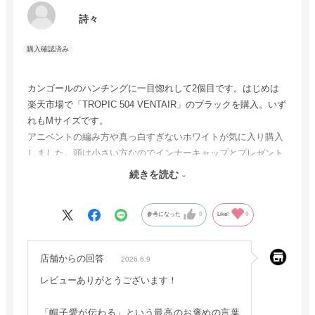
詩々
カンゴールのハンチングに一目惚れして2個目です。はじめは
楽天市場で「TROPIC 504 VENTAIR」のブラックを購入。いず
れもMサイズです。
アニベントの編み方や真っ白すぎないホワイトが気に入り購入
しました。頭は小さい方なのでインナーキャップとプレゼント
していただいたテープで収まりは良くなってます。
続きを読む
メンズもの？のせいか横幅、ツバの幅がやや大きいため、顔と
のフィット感がやや落ちるので少し残念ですが、総合的には満
参考になった
0
Like!
0
足してます。
何より素晴らしいお帽子を着用すると身が引き締まり、少し人
間力がアップした気にさせてくれます(笑)。
店舗からの回答
2026.6.9
次回、購入の際は自己判断せずにSサイズの有無の確認や相談
レビューありがとうございます！
をしたいと思います。
「帽子愛が伝わる」という最高のお褒めの言葉