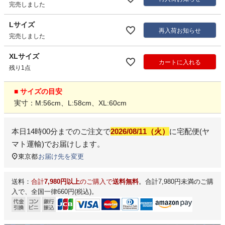
完売しました
Lサイズ
再入荷お知らせ
完売しました
XLサイズ
カートに入れる
残り1点
■ サイズの目安
実寸：M:56cm、L:58cm、XL:60cm
本日
14時00分
までのご注文で
2026/08/11（火）
に
宅配便(ヤ
マト運輸)
でお届けします。
東京都
お届け先を変更
送料：
合計
7,980円以上
のご購入で
送料無料
。合計7,980円未満のご購
入で、全国一律660円(税込)。