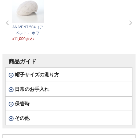
ANIVENT 504（ア
ニベント） ホワイ
ト
11,000
¥
(税込)
商品ガイド
帽子サイズの測り方
日常のお手入れ
保管時
その他