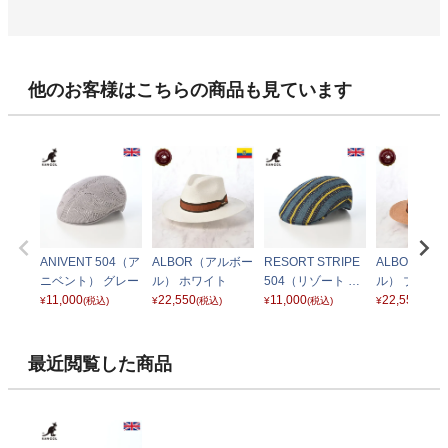
他のお客様はこちらの商品も見ています
ANIVENT 504（ア
ALBOR（アルボー
RESORT STRIPE
ALBOR（ア
ニベント） グレー
ル） ホワイト
504（リゾート ス
ル） ブラウ
11,000
22,550
トライプ） ティー
11,000
22,550
¥
(税込)
¥
(税込)
¥
(税込)
¥
(税込)
ルマルチ
最近閲覧した商品