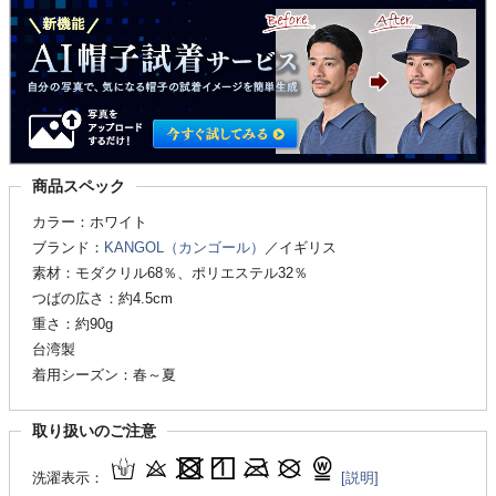
商品スペック
カラー：ホワイト
ブランド：
KANGOL（カンゴール）
／イギリス
素材：モダクリル68％、ポリエステル32％
つばの広さ：約4.5cm
重さ：約90g
台湾製
着用シーズン：春～夏
取り扱いのご注意
洗濯表示：
[説明]