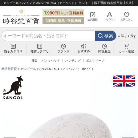
カンゴール ハンチング ANIVENT 504（アニベント） ホワイト｜帽子通販 時谷堂百貨【公式】
会員登録
ログイン
お気に入り
検索
詳しく探す
帽子カテゴリ
雑貨カテゴリ
ブランド
閲覧履歴
カート確認
おすすめ
注目
パナマハット
ハンチング
ボルサリーノ
時谷堂百貨
カンゴール
ANIVENT 504（アニベント） ホワイト