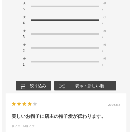
★
(0
5
)
★
(1
4
)
★
(0
3
)
★
(0
2
)
★
(0
1
)
絞り込み
表示：新しい順
2026.6.6
美しいお帽子に店主の帽子愛が伝わります。
サイズ：Mサイズ