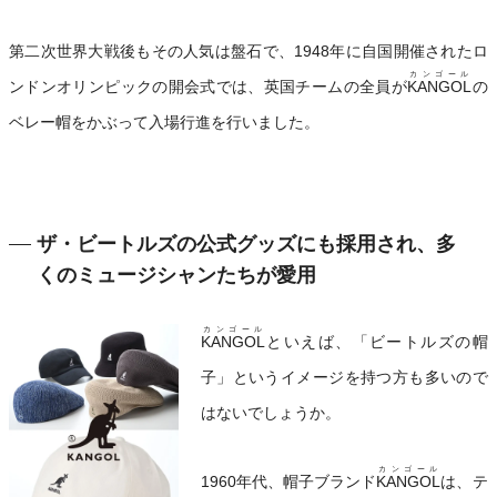
第二次世界大戦後もその人気は盤石で、1948年に自国開催されたロ
カンゴール
ンドンオリンピックの開会式では、英国チームの全員が
KANGOL
の
ベレー帽をかぶって入場行進を行いました。
ザ・ビートルズの公式グッズにも採用され、多
くのミュージシャンたちが愛用
カンゴール
KANGOL
といえば、「ビートルズの帽
子」というイメージを持つ方も多いので
はないでしょうか。
カンゴール
1960年代、帽子ブランド
KANGOL
は、テ