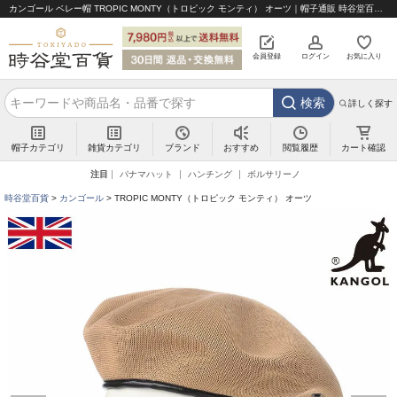
カンゴール ベレー帽 TROPIC MONTY（トロピック モンティ） オーツ｜帽子通販 時谷堂百貨【公式】
会員登録
ログイン
お気に入り
検索
詳しく探す
帽子カテゴリ
雑貨カテゴリ
ブランド
閲覧履歴
カート確認
おすすめ
注目
パナマハット
ハンチング
ボルサリーノ
時谷堂百貨
カンゴール
TROPIC MONTY（トロピック モンティ） オーツ