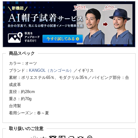
商品スペック
カラー：オーツ
ブランド：
KANGOL（カンゴール）
／イギリス
素材：ポリエステル65％、モダクリル35％／パイピング部分：合
成皮革
直径：約28cm
重さ：約70g
台湾製
着用シーズン：春～夏
取り扱いのご注意