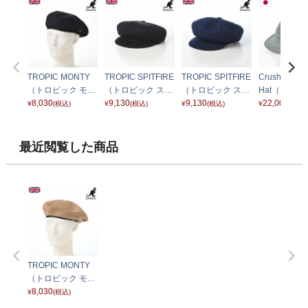
TROPIC MONTY
TROPIC SPITFIRE
TROPIC SPITFIRE
Crushable Ra
（トロピック モン
（トロピック スピ
（トロピック スピ
Hat（クラッ
ティ） ブラック
8,030
ットファイア） ブ
9,130
ットファイア） ネ
9,130
ブル ラフィ
22,000
¥
(税込)
¥
(税込)
¥
(税込)
¥
(税込)
ラック
イビー
ト）819 ブ
レー
最近閲覧した商品
TROPIC MONTY
（トロピック モン
ティ） オーツ
8,030
¥
(税込)