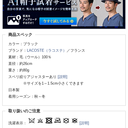
商品スペック
カラー：ブラック
ブランド：
LACOSTE（ラコステ）
／フランス
素材：毛（ウール）100％
直径：約26cm
重さ：約80g
スベリ絞りアジャスターあり
[説明]
※サイズを1～1.5cm小さくできます
日本製
着用シーズン：秋～冬
取り扱いのご注意
洗濯表示：
[説明]