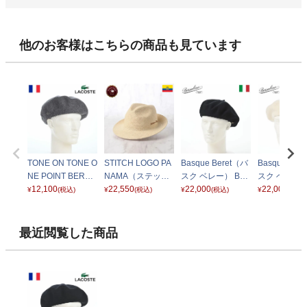
他のお客様はこちらの商品も見ています
TONE ON TONE O
STITCH LOGO PA
Basque Beret（バ
Basque Ber
NE POINT BERET
NAMA（ステッチ
スク ベレー） B80
スク ベレー）
（トーンオントー
12,100
ロゴ パナマ） ナチ
22,550
002 ブラック
22,000
002 ホワイト
22,000
¥
(税込)
¥
(税込)
¥
(税込)
¥
(税込)
ン ワンポイントベ
ュラル
レー） L7142 グレ
ー
最近閲覧した商品