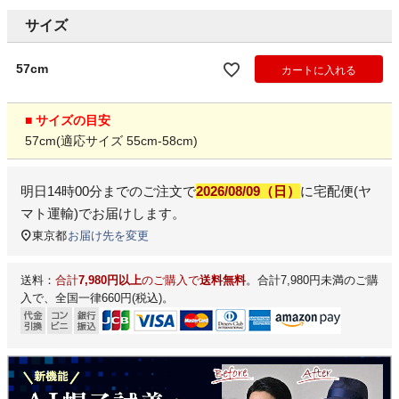
サイズ
57cm
カートに入れる
■ サイズの目安
57cm(適応サイズ 55cm-58cm)
明日
14時00分
までのご注文で
2026/08/09（日）
に
宅配便(ヤ
マト運輸)
でお届けします。
東京都
お届け先を変更
送料：
合計
7,980円以上
のご購入で
送料無料
。合計7,980円未満のご購
入で、全国一律660円(税込)。