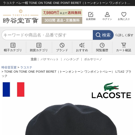
ラコステ ベレー帽 TONE ON TONE ONE POINT BERET（トーンオントーン ワンポイントベレー） L7142 ブラック｜帽子通販 時谷堂百貨【公式】
会員登録
ログイン
お気に入り
検索
詳しく探す
帽子カテゴリ
雑貨カテゴリ
ブランド
閲覧履歴
カート確認
おすすめ
注目
パナマハット
ハンチング
ボルサリーノ
時谷堂百貨
ラコステ
TONE ON TONE ONE POINT BERET（トーンオントーン ワンポイントベレー） L7142 ブラ
ック