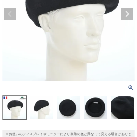
※お使いのディスプレイやモニターにより実際の色と異なって見える場合がありま