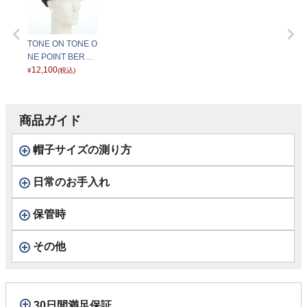
TONE ON TONE O
NE POINT BERET
（トーンオントー
12,100
¥
(税込)
ン ワンポイントベ
レー） L7142 ブラ
ック
商品ガイド
帽子サイズの測り方
日常のお手入れ
保管時
その他
30日間満足保証