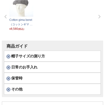
Cotton gima beret
（コットンギマ ベ
レー） グレー
8,580
¥
(税込)
商品ガイド
帽子サイズの測り方
日常のお手入れ
保管時
その他