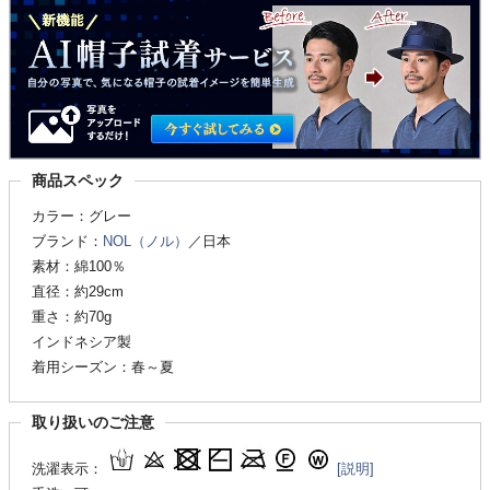
商品スペック
カラー：グレー
ブランド：
NOL（ノル）
／日本
素材：綿100％
直径：約29cm
重さ：約70g
インドネシア製
着用シーズン：春～夏
取り扱いのご注意
洗濯表示：
[説明]