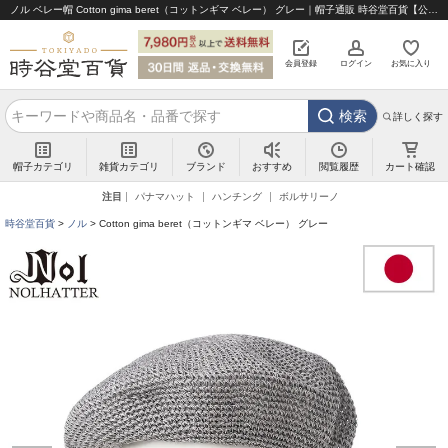
ノル ベレー帽 Cotton gima beret（コットンギマ ベレー） グレー｜帽子通販 時谷堂百貨【公式】
会員登録
ログイン
お気に入り
検索
詳しく探す
帽子カテゴリ
雑貨カテゴリ
ブランド
閲覧履歴
カート確認
おすすめ
注目
パナマハット
ハンチング
ボルサリーノ
時谷堂百貨
ノル
Cotton gima beret（コットンギマ ベレー） グレー