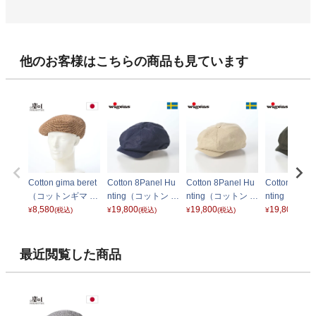
他のお客様はこちらの商品も見ています
Cotton gima beret
Cotton 8Panel Hu
Cotton 8Panel Hu
Cotton 8Pan
（コットンギマ ベ
nting（コットン 8
nting（コットン 8
nting（コッ
レー） ナチュラル
8,580
パネル ハンチン
19,800
パネル ハンチン
19,800
パネル ハン
19,800
¥
(税込)
¥
(税込)
¥
(税込)
¥
(税込)
グ）101900 ネイ
グ）101900 ベー
グ）101900
ビー
ジュ
ーブグリーン
最近閲覧した商品