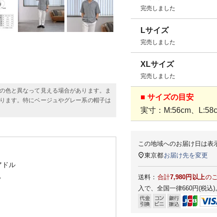
完売しました
Lサイズ
完売しました
XLサイズ
完売しました
の色と異なって見える場合があります。ま
■ サイズの目安
ります。特にベージュやグレー系の帽子は
実寸：M:56cm、L:58c
この地域へのお届け日は表
東京都
お届け先を変更
アドル
％
送料：
合計
7,980円以上
の
入で、全国一律660円(税込)