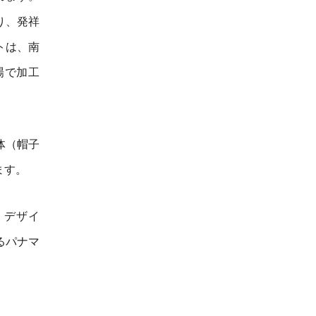
り、発祥
トは、南
場で加工
体（帽子
ます。
、デザイ
るパナマ