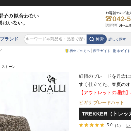
ブランド
検索
詳しく探す
エクアドル
スウェーデン
ウエスタンハット・テンガロンハット
エクアドル
クリスティーズ ロンドン
ノ
初めての方へ
帽子ガイド
財布ガイド
） ストーン
細幅のブレードを丹念に
すく仕立てた、春夏のオ
【アウトレットの理由】
ビガリ ブレードハット
TREKKER（トレッ
5.0
（1）
レ