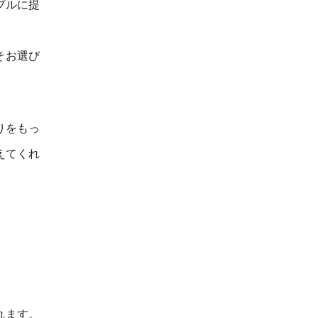
ブルに提
そお選び
りをもっ
えてくれ
れます。