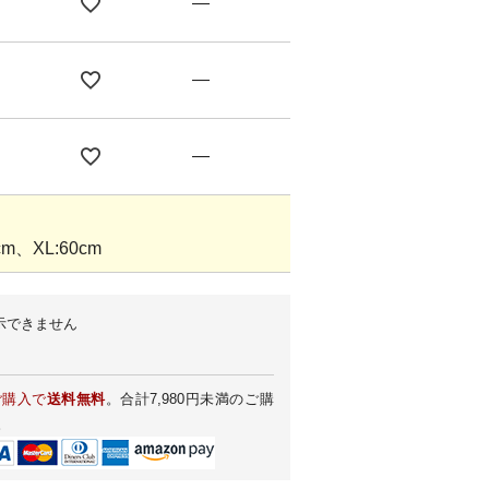
—
—
—
m、XL:60cm
示できません
ご購入で
送料無料
。合計7,980円未満のご購
。