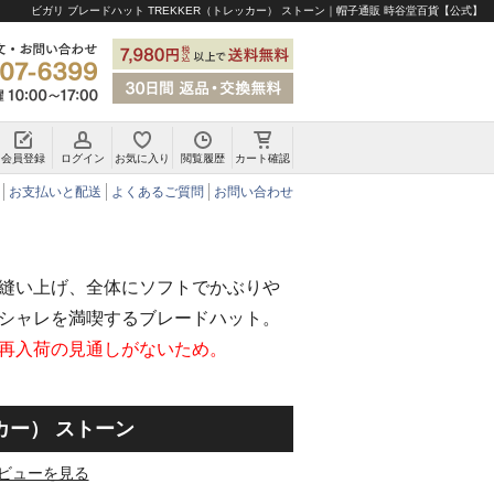
ビガリ ブレードハット TREKKER（トレッカー） ストーン｜帽子通販 時谷堂百貨【公式】
会員登録
ログイン
お気に入り
閲覧履歴
カート確認
チロリアンハット・アルペンハット
お支払いと配送
よくあるご質問
お問い合わせ
縫い上げ、全体にソフトでかぶりや
シャレを満喫するブレードハット。
再入荷の見通しがないため。
カー） ストーン
ビューを見る