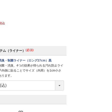
税込
(必須)
テム（ライナー）
消臭・制菌ライナー（ロング27cm）黒
制菌・消臭、4つの効果が得られる汚れ防止ライ
子内側に貼ることでサイズ（内周）を1cm小さ
あります。