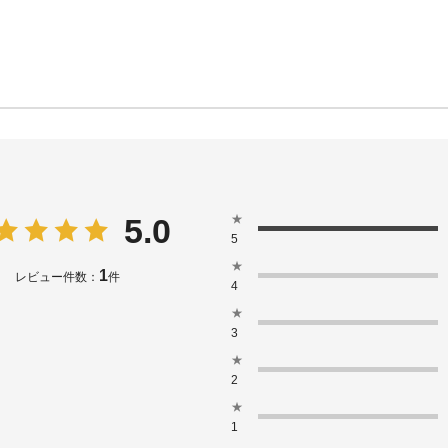
★
5.0
5
★
1
レビュー件数：
件
4
★
3
★
2
★
1