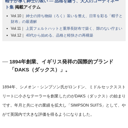
帽子が導く紳士の装い ― 品格を纏う、大人のコーディネー
ト集
掲載アイテム
Vol.10｜
紳士の持ち物録（ろく）装いを整え、日常を彩る「帽子と
財布」の最適解
Vol.11｜
上質フェルトハットと重厚長財布で築く、隙のない佇まい
Vol.12｜
40代から始める、品格と軽快さの再構築
1894年創業、イギリス発祥の国際的ブランド
「DAKS（ダックス）」。
1894年、シメオン・シンプソン氏がロンドン、ミドルセックススト
リートに小さなテーラーを創業したのがDAKS（ダックス）の始まり
です。年月と共にその業績を拡大し「SIMPSON SUITS」として、や
がて英国内で大きな評価を得るようになりました。