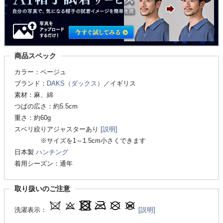
商品スペック
カラー：ベージュ
ブランド：
DAKS（ダックス）
／イギリス
素材：麻、綿
つばの広さ：約5.5cm
重さ：約60g
スベリ絞りアジャスターあり
[説明]
※サイズを1～1.5cm小さくできます
日本製
ハンチング
着用シーズン：通年
取り扱いのご注意
洗濯表示：
[説明]