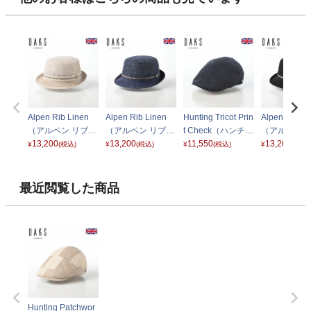
Alpen Rib Linen
Alpen Rib Linen
Hunting Tricot Prin
Alpen Rib Li
（アルペン リブリ
（アルペン リブリ
t Check（ハンチン
（アルペン 
ネン） D1728 ベ
13,200
ネン） D1728 ネ
13,200
グ トリコットプリ
11,550
ネン） D172
13,200
¥
(税込)
¥
(税込)
¥
(税込)
¥
(税込)
ージュ
イビー
ントチェック） D
ラック
1926 ネイビー
最近閲覧した商品
Hunting Patchwor