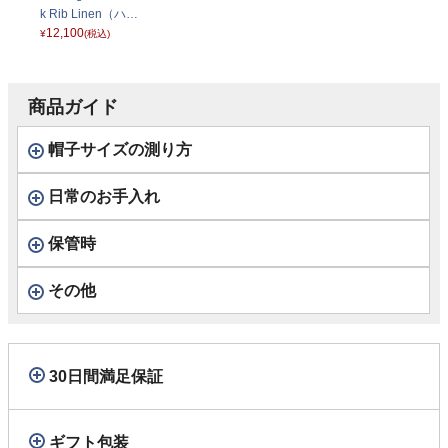
k Rib Linen（ハン
チング パッチワー
12,100
¥
(税込)
ク リブリネン） D
1729 ベージュ
商品ガイド
帽子サイズの測り方
日常のお手入れ
保管時
その他
30日間満足保証
ギフト包装