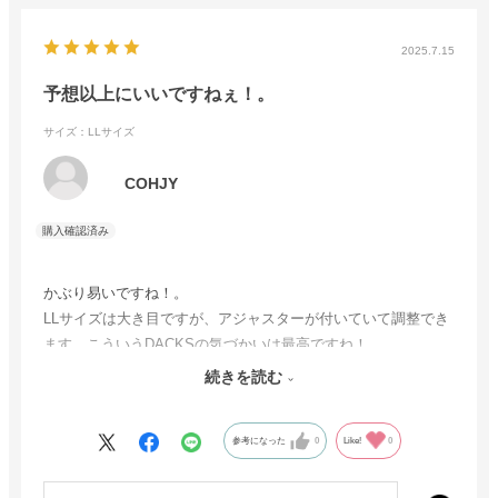
2025.7.15
予想以上にいいですねぇ！。
サイズ：LLサイズ
COHJY
かぶり易いですね！。
LLサイズは大き目ですが、アジャスターが付いていて調整でき
ます。こういうDACKSの気づかいは最高ですね！
涼しくかぶれてます。
続きを読む
材質も申し分なしです！。
参考になった
0
Like!
0