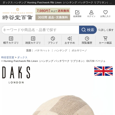
ダックス ハンチング Hunting Patchwork Rib Linen（ハンチング パッチワーク リブリネン） D1729 ベージュ｜帽子通販 時谷堂百貨【公式】
会員登録
ログイン
お気に入り
検索
詳しく探す
帽子カテゴリ
雑貨カテゴリ
ブランド
閲覧履歴
カート確認
おすすめ
注目
パナマハット
ハンチング
ボルサリーノ
時谷堂百貨
ダックス
Hunting Patchwork Rib Linen（ハンチング パッチワーク リブリネン） D1729 ベージュ