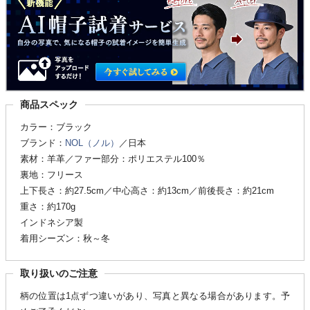
商品スペック
カラー：ブラック
ブランド：
NOL（ノル）
／日本
素材：羊革／ファー部分：ポリエステル100％
裏地：フリース
上下長さ：約27.5cm／中心高さ：約13cm／前後長さ：約21cm
重さ：約170g
インドネシア製
着用シーズン：秋～冬
取り扱いのご注意
柄の位置は1点ずつ違いがあり、写真と異なる場合があります。予