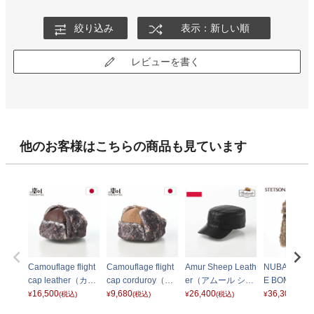
絞り込み
表示：新しい順
レビューを書く
他のお客様はこちらの商品も見ています
Camouflage flight
Camouflage flight
Amur Sheep Leath
NUBACK LE
cap leather（カモ
cap corduroy（カ
er（アムール シー
E BOMBER 
フラージュ フライ
16,500
モフラージュ フラ
9,680
プレザー） ブラッ
26,400
（ヌバックレ
36,300
¥
(税込)
¥
(税込)
¥
(税込)
¥
(税込)
トキャップ レザ
イトキャップ コー
ク
ボンバーキャ