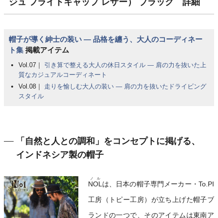
ジュ フライトキャップ レザー） ブラック 詳細
帽子が導く紳士の装い ― 品格を纏う、大人のコーディネー
ト集
掲載アイテム
Vol.07｜
引き算で整える大人の休日スタイル ― 肩の力を抜いた上
質なカジュアルコーディネート
Vol.08｜
走りを愉しむ大人の装い ― 肩の力を抜いたドライビング
スタイル
「自然と人との調和」をコンセプトに掲げる、
インドネシア製の帽子
ノル
NOL
は、日本の帽子専門メーカー・To.PI
工房（トピー工房）が立ち上げた帽子ブ
ランドの一つで、そのアイテムは東南ア