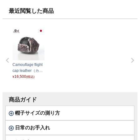
ー） ブラウン
デュロイ） モカ
プ） ST244
ク
最近閲覧した商品
Camouflage flight
cap leather（カモ
フラージュ フライ
16,500
¥
(税込)
トキャップ レザ
ー） ブラック
商品ガイド
帽子サイズの測り方
日常のお手入れ