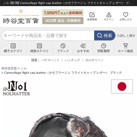
ノル 飛行帽 Camouflage flight cap leather（カモフラージュ フライトキャップ レザー） ブラック｜帽子通販 時谷堂百貨【公式】
会員登録
ログイン
お気に入り
検索
詳しく探す
帽子カテゴリ
雑貨カテゴリ
ブランド
閲覧履歴
カート確認
おすすめ
注目
パナマハット
ハンチング
ボルサリーノ
時谷堂百貨
ノル
Camouflage flight cap leather（カモフラージュ フライトキャップ レザー） ブラック