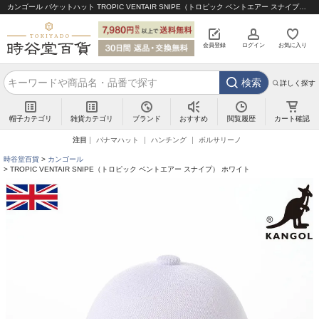
カンゴール バケットハット TROPIC VENTAIR SNIPE（トロピック ベントエアー スナイプ） ホワイト｜帽子通販 時谷堂百貨【公式】
会員登録
ログイン
お気に入り
検索
詳しく探す
帽子カテゴリ
雑貨カテゴリ
ブランド
閲覧履歴
カート確認
おすすめ
注目
パナマハット
ハンチング
ボルサリーノ
時谷堂百貨
カンゴール
TROPIC VENTAIR SNIPE（トロピック ベントエアー スナイプ） ホワイト