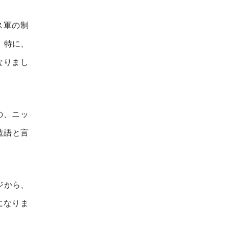
ス軍の制
。特に、
なりまし
の、ニッ
た造語と言
ジから、
になりま