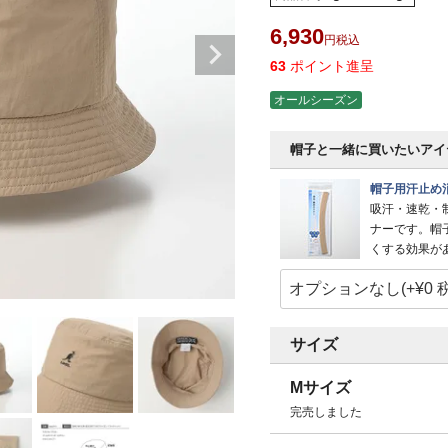
6,930
税込
63
ポイント進呈
オールシーズン
帽子と一緒に買いたいアイ
帽子用汗止め
吸汗・速乾・
ナーです。帽
くする効果が
サイズ
Mサイズ
完売しました