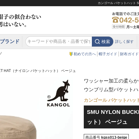
カンゴール バケットハット S
ブランド
検索
詳しく探す
エクアドル
スウェーデン
ウエスタンハット・テンガロンハット
エクアドル
クリスティーズ ロンドン
ノ
初めての方へ
帽子ガイド
財布ガイド
CKET HAT（ナイロン バケットハット） ベージュ
ワッシャー加工の柔らか
ウンブリム型バケットハ
カンゴール バケットハッ
SMU NYLON BU
ット） ベージュ
商品番号
kgss013-beige