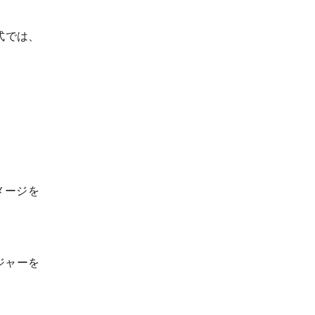
式では、
メージを
ジャーを