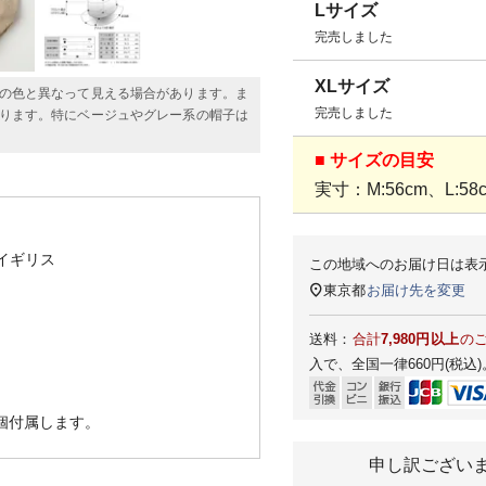
Lサイズ
完売しました
XLサイズ
の色と異なって見える場合があります。ま
完売しました
ります。特にベージュやグレー系の帽子は
■ サイズの目安
実寸：M:56cm、L:58c
イギリス
この地域へのお届け日は表
東京都
お届け先を変更
送料：
合計
7,980円以上
の
入で、全国一律660円(税込)
1個付属します。
申し訳ござい