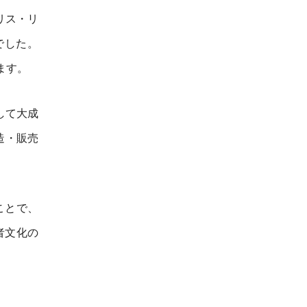
リス・リ
でした。
ます。
して大成
造・販売
ことで、
者文化の