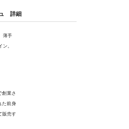
ジュ 詳細
。薄手
イン。
で創業さ
れた前身
て販売す