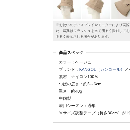
※お使いのディスプレイやモニターにより実際
た、写真はフラッシュを当て明るく撮影してお
明るく表示される場合があります。
商品スペック
カラー：ベージュ
ブランド：
KANGOL（カンゴール）
／
素材：ナイロン100％
つばの広さ：約5～6cm
重さ：約40g
中国製
着用シーズン：通年
※サイズ調整テープ（長さ30cm）が