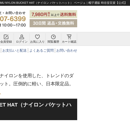
MU NYLON BUCKET HAT（ナイロン バケットハット） ベージュ｜帽子通販 時谷堂百貨【公式】
会員登録
ログイン
お気に入り
閲覧履歴
カート確認
チロリアンハット・アルペンハット
お支払いと配送
よくあるご質問
お問い合わせ
ナイロンを使用した、トレンドのダ
ット。圧倒的に軽い、日本限定品。
ト
CKET HAT（ナイロン バケットハ