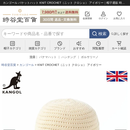
カンゴール バケットハット KNIT CROCHET（ニット クロシェ） アイボリー｜帽子通販 時谷堂百貨【公式】
会員登録
ログイン
お気に入り
検索
詳しく探す
帽子カテゴリ
雑貨カテゴリ
ブランド
閲覧履歴
カート確認
おすすめ
注目
パナマハット
ハンチング
ボルサリーノ
時谷堂百貨
カンゴール
KNIT CROCHET（ニット クロシェ） アイボリー