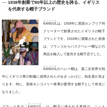
1938年創業で80年以上の歴史を誇る、イギリス
を代表する帽子ブランド
カンゴール
KANGOL
は、1938年に英国カンブリア州
クリーターで創業されたイギリスの帽子
ブランドです。1918年に開業された前身
は、フランスからバスクベレー帽などの
商品を輸入して販売する帽子店でした。
カンゴール
KANGOL
のベレー帽は、第二次世界大戦
中にイギリス軍の制服に採用されたのをきっかけに、知名度が高ま
ります。特に、英雄モンゴメリー将軍が愛用する帽子として有名に
なりました。
カンゴール
ブランド名の「
KANGOL
」は、帽子に使われる素材の、ニット