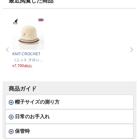
最近閲覧した商品
KNIT CROCHET
（ニット クロシ
ェ） アイボリー
7,700
¥
(税込)
商品ガイド
帽子サイズの測り方
日常のお手入れ
保管時