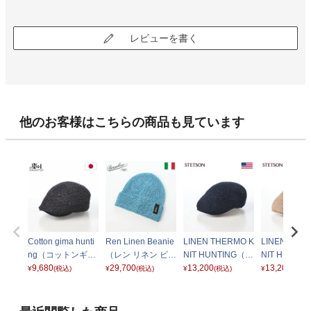
レビューを書く
他のお客様はこちらの商品も見ています
Cotton gima hunti
Ren Linen Beanie
LINEN THERMO K
LINEN THE
ng（コットンギマ
（レン リネン ビー
NIT HUNTING（リ
NIT HUNTI
ハンチング） ネイ
9,680
ニー） 130391 タ
29,700
ネン サーモニット
13,200
ネン サーモ
13,200
¥
(税込)
¥
(税込)
¥
(税込)
¥
(税込)
ビー
ーコイズ
ハンチング） SE8
ハンチング） 
90 ネイビー
90 ベージュ