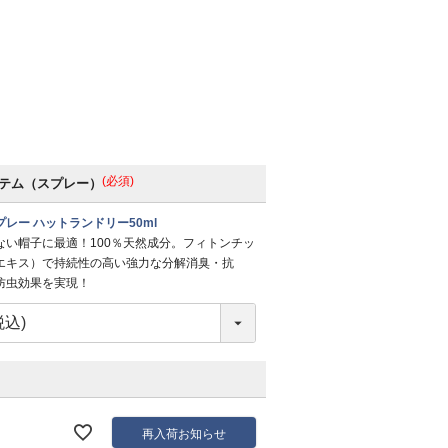
(必須)
テム（スプレー）
レー ハットランドリー50ml
ない帽子に最適！100％天然成分。フィトンチッ
エキス）で持続性の高い強力な分解消臭・抗
防虫効果を実現！
再入荷お知らせ