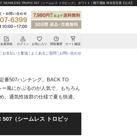
 SEAMLESS TROPIC 507（シームレス トロピック） ホワイト｜帽子通販 時谷堂百貨【公式】
会員登録
ログイン
お気に入り
閲覧履歴
カート確認
チロリアンハット・アルペンハット
お支払いと配送
よくあるご質問
お問い合わせ
番507ハンチング。BACK TO
ベレー風にかぶるのが人気で、もちろん
め。通気性抜群の仕様で夏も快適。
PIC 507（シームレス トロピッ