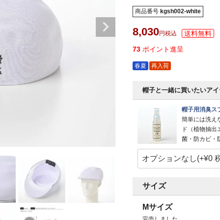
商品番号
kgsh002-white
8,030
税込
73
ポイント進呈
春夏
再入荷
帽子と一緒に買いたいアイ
帽子用消臭スプ
簡単には洗え
ド（植物抽出
菌・防カビ・
サイズ
Mサイズ
完売しました