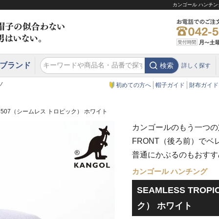
カンゴール ハンチング
ブランド
検索
詳しく探す
エクアドル
スウェーデン
ウエスタンハット・テンガロンハット
エクアドル
クリスティーズ ロンドン
ノ
初めての方へ
帽子ガイド
財布ガイド
PIC 507（シームレス トロピック） ホワイト
カンゴールのもう一つの定
FRONT（後ろ前）で
普通にかぶるのもおすす
カンゴール ハンチング
SEAMLESS TRO
ク） ホワイト