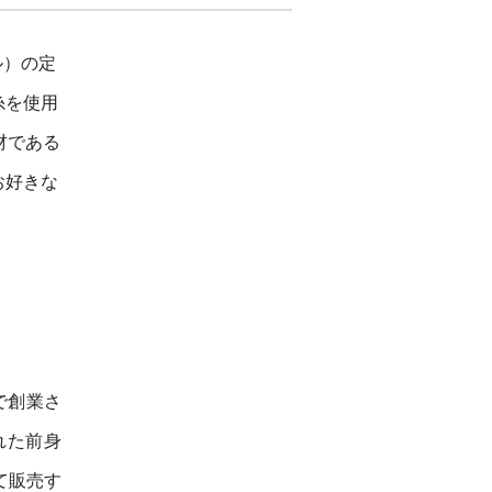
ル）の定
糸を使用
材である
お好きな
で創業さ
れた前身
て販売す