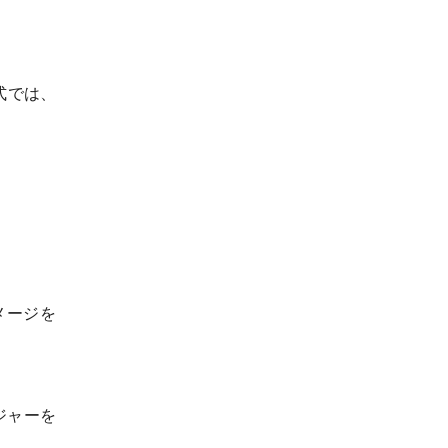
式では、
メージを
ジャーを