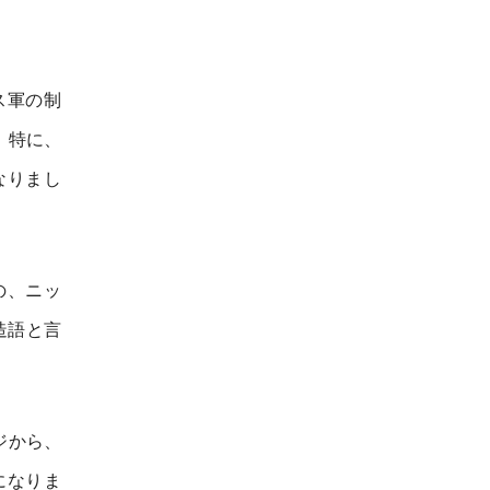
ス軍の制
。特に、
なりまし
の、ニッ
た造語と言
ジから、
になりま