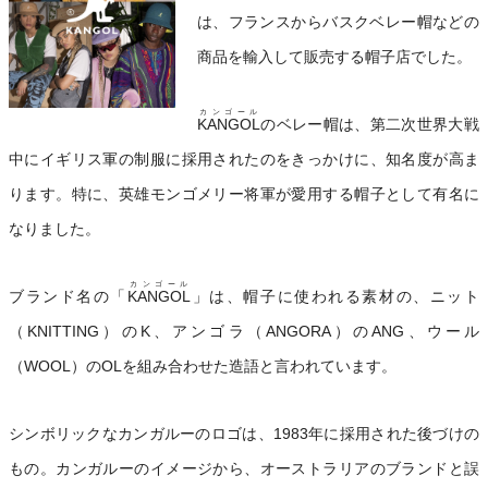
は、フランスからバスクベレー帽などの
商品を輸入して販売する帽子店でした。
カンゴール
KANGOL
のベレー帽は、第二次世界大戦
中にイギリス軍の制服に採用されたのをきっかけに、知名度が高ま
ります。特に、英雄モンゴメリー将軍が愛用する帽子として有名に
なりました。
カンゴール
ブランド名の「
KANGOL
」は、帽子に使われる素材の、ニット
（KNITTING）のK、アンゴラ（ANGORA）のANG、ウール
（WOOL）のOLを組み合わせた造語と言われています。
シンボリックなカンガルーのロゴは、1983年に採用された後づけの
もの。カンガルーのイメージから、オーストラリアのブランドと誤