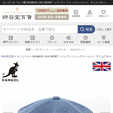
カンゴール ベレー帽 BAMBOO JAX BERET（バンブー ジャックス ベレー） デニムブルー｜帽子通販 時谷堂百貨【公式】
会員登録
ログイン
お気に入り
検索
詳しく探す
帽子カテゴリ
雑貨カテゴリ
ブランド
閲覧履歴
カート確認
おすすめ
注目
パナマハット
ハンチング
ボルサリーノ
時谷堂百貨
カンゴール
BAMBOO JAX BERET（バンブー ジャックス ベレー） デニムブルー