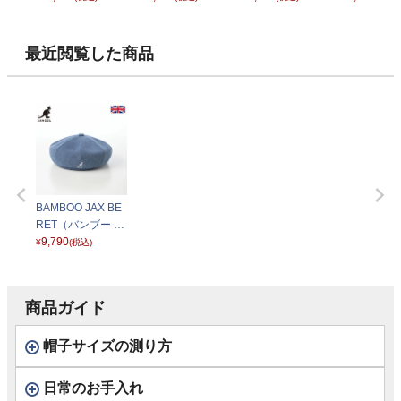
ー
ルー
最近閲覧した商品
BAMBOO JAX BE
RET（バンブー ジ
ャックス ベレー）
9,790
¥
(税込)
デニムブルー
商品ガイド
帽子サイズの測り方
日常のお手入れ