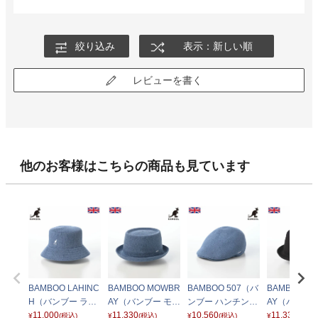
絞り込み
表示：新しい順
レビューを書く
他のお客様はこちらの商品も見ています
BAMBOO LAHINC
BAMBOO MOWBR
BAMBOO 507（バ
BAMBOO M
H（バンブー ラヒ
AY（バンブー モウ
ンブー ハンチン
AY（バンブー
ンチ） デニムブル
11,000
ブレイ） デニムブ
11,330
グ） デニムブルー
10,560
ブレイ） ブ
11,330
¥
(税込)
¥
(税込)
¥
(税込)
¥
(税込)