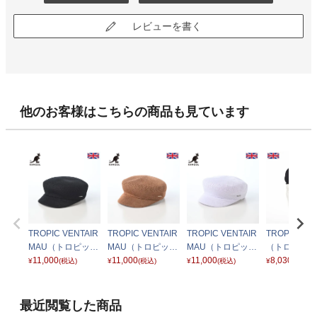
レビューを書く
他のお客様はこちらの商品も見ています
TROPIC VENTAIR
TROPIC VENTAIR
TROPIC VENTAIR
TROPIC MO
MAU（トロピック
MAU（トロピック
MAU（トロピック
（トロピック
ベントエアー） ブ
11,000
ベントエアー） タ
11,000
ベントエアー） ホ
11,000
ティ） ブラ
8,030
¥
(税込)
¥
(税込)
¥
(税込)
¥
(税込)
ラック
ン
ワイト
最近閲覧した商品