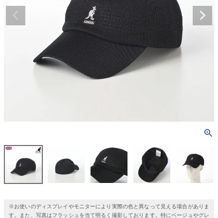
※お使いのディスプレイやモニターにより実際の色と異なって見える場合がありま
す。また、写真はフラッシュを当て明るく撮影しております。特にベージュやグレ