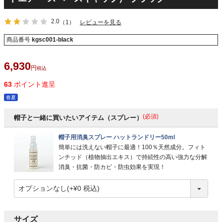
2.0
（1）
レビューを見る
商品番号
kgsc001-black
6,930
税込
63
ポイント進呈
春夏
(必須)
帽子と一緒に買いたいアイテム（スプレー）
帽子用消臭スプレー ハットランドリー50ml
簡単には洗えない帽子に最適！100％天然成分。フィト
ンチッド（植物抽出エキス）で持続性の高い強力な分解
消臭・抗菌・防カビ・防虫効果を実現！
サイズ