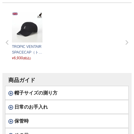
TROPIC VENTAIR
SPACECAP（トロ
ピック ベントエア
6,930
¥
(税込)
ー スペースキャッ
プ） ブラック
商品ガイド
帽子サイズの測り方
日常のお手入れ
保管時