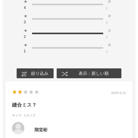
★
(0
4
)
★
(0
3
)
★
(1
2
)
★
(0
1
)
絞り込み
表示：新しい順
2025.6.12
縫合ミス？
サイズ：Lサイズ
階堂彬