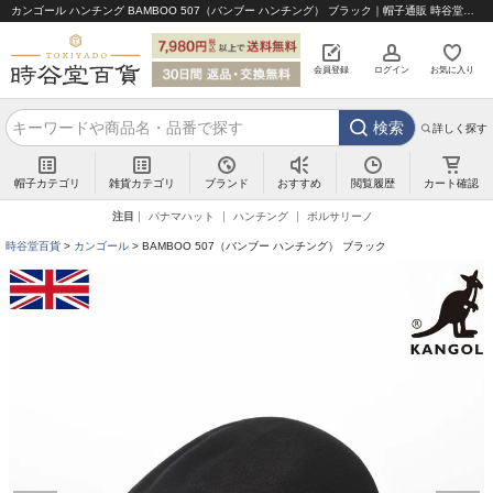
カンゴール ハンチング BAMBOO 507（バンブー ハンチング） ブラック｜帽子通販 時谷堂百貨【公式】
会員登録
ログイン
お気に入り
検索
詳しく探す
帽子カテゴリ
雑貨カテゴリ
ブランド
閲覧履歴
カート確認
おすすめ
注目
パナマハット
ハンチング
ボルサリーノ
時谷堂百貨
カンゴール
BAMBOO 507（バンブー ハンチング） ブラック