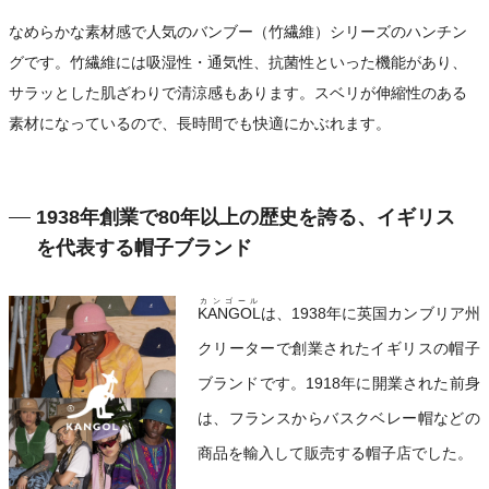
なめらかな素材感で人気のバンブー（竹繊維）シリーズのハンチン
グです。竹繊維には吸湿性・通気性、抗菌性といった機能があり、
サラッとした肌ざわりで清涼感もあります。スベリが伸縮性のある
素材になっているので、長時間でも快適にかぶれます。
1938年創業で80年以上の歴史を誇る、イギリス
を代表する帽子ブランド
カンゴール
KANGOL
は、1938年に英国カンブリア州
クリーターで創業されたイギリスの帽子
ブランドです。1918年に開業された前身
は、フランスからバスクベレー帽などの
商品を輸入して販売する帽子店でした。