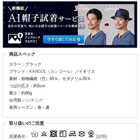
商品スペック
カラー：ブラック
ブランド：
KANGOL（カンゴール）
／イギリス
素材：植物繊維（竹）65％、モダクリル35％
つばの広さ：約5cm
重さ：約80g
台湾製
ハンチング
着用シーズン：春～夏
取り扱いのご注意
洗濯表示：
[説明]