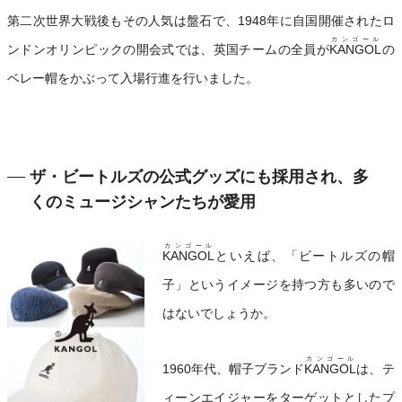
第二次世界大戦後もその人気は盤石で、1948年に自国開催されたロ
カンゴール
ンドンオリンピックの開会式では、英国チームの全員が
KANGOL
の
ベレー帽をかぶって入場行進を行いました。
ザ・ビートルズの公式グッズにも採用され、多
くのミュージシャンたちが愛用
カンゴール
KANGOL
といえば、「ビートルズの帽
子」というイメージを持つ方も多いので
はないでしょうか。
カンゴール
1960年代、帽子ブランド
KANGOL
は、テ
ィーンエイジャーをターゲットとしたプ