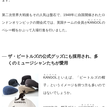
ます。
第二次世界大戦後もその人気は盤石で、1948年に自国開催されたロ
カンゴール
ンドンオリンピックの開会式では、英国チームの全員が
KANGOL
の
ベレー帽をかぶって入場行進を行いました。
ザ・ビートルズの公式グッズにも採用され、多
くのミュージシャンたちが愛用
カンゴール
KANGOL
といえば、「ビートルズの帽
子」というイメージを持つ方も多いので
はないでしょうか。
カンゴール