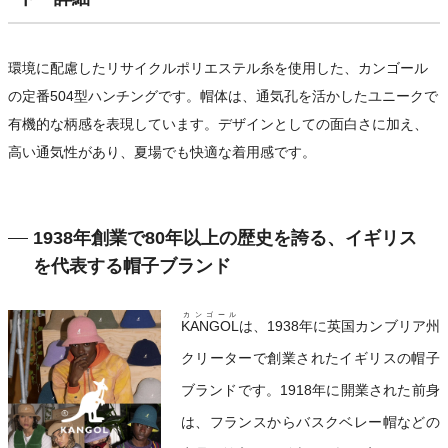
環境に配慮したリサイクルポリエステル糸を使用した、カンゴール
の定番504型ハンチングです。帽体は、通気孔を活かしたユニークで
有機的な柄感を表現しています。デザインとしての面白さに加え、
高い通気性があり、夏場でも快適な着用感です。
1938年創業で80年以上の歴史を誇る、イギリス
を代表する帽子ブランド
カンゴール
KANGOL
は、1938年に英国カンブリア州
クリーターで創業されたイギリスの帽子
ブランドです。1918年に開業された前身
は、フランスからバスクベレー帽などの