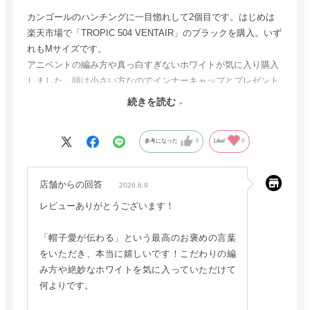
カンゴールのハンチングに一目惚れして2個目です。はじめは
楽天市場で「TROPIC 504 VENTAIR」のブラックを購入。いず
れもMサイズです。
アニベントの編み方や真っ白すぎないホワイトが気に入り購入
しました。頭は小さい方なのでインナーキャップとプレゼント
していただいたテープで収まりは良くなってます。
続きを読む
メンズもの？のせいか横幅、ツバの幅がやや大きいため、顔と
のフィット感がやや落ちるので少し残念ですが、総合的には満
参考になった
0
Like!
0
足してます。
何より素晴らしいお帽子を着用すると身が引き締まり、少し人
間力がアップした気にさせてくれます(笑)。
店舗からの回答
2026.6.9
次回、購入の際は自己判断せずにSサイズの有無の確認や相談
レビューありがとうございます！
をしたいと思います。
「帽子愛が伝わる」という最高のお褒めの言葉
をいただき、本当に嬉しいです！こだわりの編
み方や絶妙なホワイトを気に入っていただけて
何よりです。