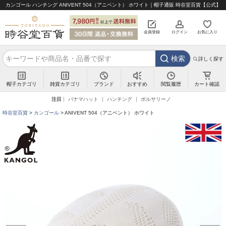
カンゴール ハンチング ANIVENT 504（アニベント） ホワイト｜帽子通販 時谷堂百貨【公式】
会員登録
ログイン
お気に入り
検索
詳しく探す
帽子カテゴリ
雑貨カテゴリ
ブランド
閲覧履歴
カート確認
おすすめ
注目
パナマハット
ハンチング
ボルサリーノ
時谷堂百貨
カンゴール
ANIVENT 504（アニベント） ホワイト