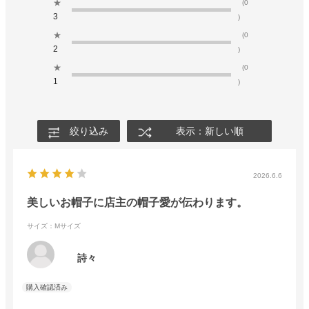
★
(0
3
)
★
(0
2
)
★
(0
1
)
絞り込み
表示：新しい順
2026.6.6
美しいお帽子に店主の帽子愛が伝わります。
サイズ：Mサイズ
詩々