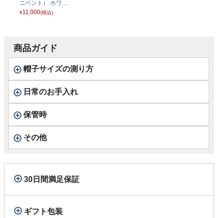
ニベント） ホワイ
ト
11,000
¥
(税込)
商品ガイド
帽子サイズの測り方
日常のお手入れ
保管時
その他
30日間満足保証
ギフト包装