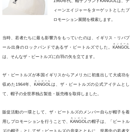
1960年代、帽子ブランド
KANGOL
は、テ
ィーンエイジャーをターゲットとしたプ
ロモーション展開を模索します。
当時、若者たちに最も影響力をもっていたのは、イギリス・リバプ
カンゴール
ール出身のロックバンドであるザ・ビートルズでした。
KANGOL
は、そんなザ・ビートルズに白羽の矢を立てます。
ザ・ビートルズが本国イギリスからアメリカに初進出して大成功を
カンゴール
収めた1964年、
KANGOL
は、ザ・ビートルズの公式アイテムとし
て、帽子の全世界独占製造・販売権を取得しました。
販促活動の一環として、ザ・ビートルズのメンバー自らが帽子を着
カンゴール
用しプロモーションを行うことで、
KANGOL
の帽子は、「ビートル
ズの帽子」としてザ・ビートルズの音楽とともに、世界中の若者文