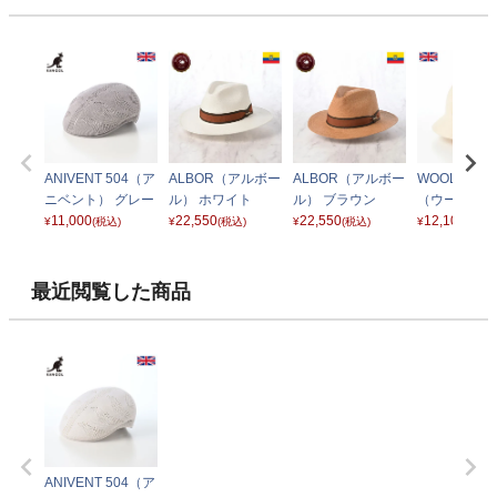
ANIVENT 504（ア
ALBOR（アルボー
ALBOR（アルボー
WOOL CASU
ニベント） グレー
ル） ホワイト
ル） ブラウン
（ウール カ
11,000
22,550
22,550
ル） ホワイ
12,100
¥
(税込)
¥
(税込)
¥
(税込)
¥
(税込)
最近閲覧した商品
ANIVENT 504（ア