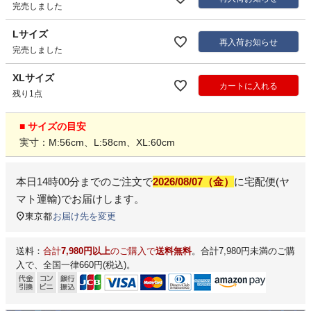
完売しました
Lサイズ
再入荷お知らせ
完売しました
XLサイズ
カートに入れる
残り1点
■ サイズの目安
実寸：M:56cm、L:58cm、XL:60cm
本日
14時00分
までのご注文で
2026/08/07（金）
に
宅配便(ヤ
マト運輸)
でお届けします。
東京都
お届け先を変更
送料：
合計
7,980円以上
のご購入で
送料無料
。合計7,980円未満のご購
入で、全国一律660円(税込)。