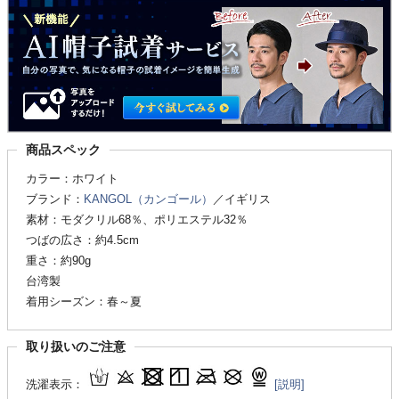
商品スペック
カラー：ホワイト
ブランド：
KANGOL（カンゴール）
／イギリス
素材：モダクリル68％、ポリエステル32％
つばの広さ：約4.5cm
重さ：約90g
台湾製
着用シーズン：春～夏
取り扱いのご注意
洗濯表示：
[説明]