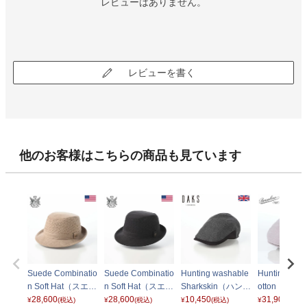
レビューはありません。
レビューを書く
他のお客様はこちらの商品も見ています
Suede Combinatio
Suede Combinatio
Hunting washable
Hunting Vinc
n Soft Hat（スエー
n Soft Hat（スエー
Sharkskin（ハンチ
otton（ハン
ド コンビネーショ
28,600
ド コンビネーショ
28,600
ング ウォッシャブ
10,450
ヴィンセント
31,900
¥
(税込)
¥
(税込)
¥
(税込)
¥
(税込)