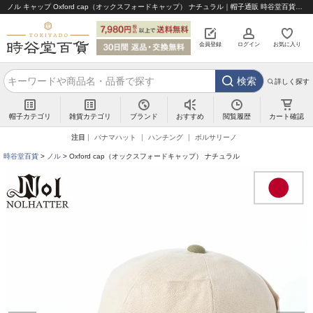
ノル キャップ Oxford cap（オックスフォードキャップ） ナチュラル｜帽子通販 時谷堂百貨【公式】
会員登録
ログイン
お気に入り
検索
詳しく探す
帽子カテゴリ
雑貨カテゴリ
ブランド
閲覧履歴
カート確認
おすすめ
注目
パナマハット
ハンチング
ボルサリーノ
時谷堂百貨
ノル
Oxford cap（オックスフォードキャップ） ナチュラル