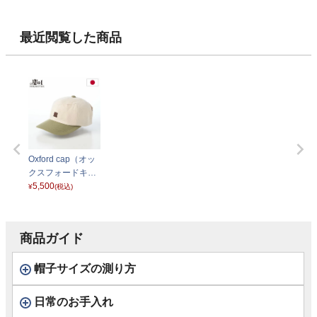
ン ソフトハット）
ン ソフトハット）
ル シャークスキ
トン） B150
ベージュ
ブラック
ン） D2032 チャ
ージュ
コール
最近閲覧した商品
Oxford cap（オッ
クスフォードキャ
ップ） ナチュラル
5,500
¥
(税込)
商品ガイド
帽子サイズの測り方
日常のお手入れ