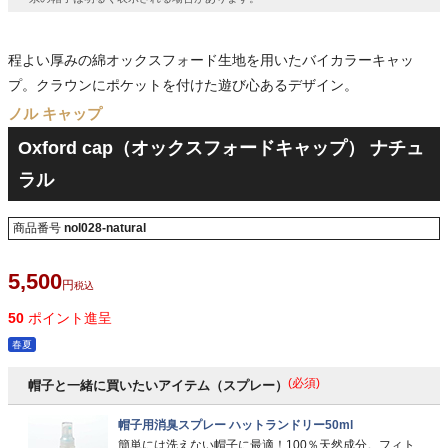
程よい厚みの綿オックスフォード生地を用いたバイカラーキャッ
プ。クラウンにポケットを付けた遊び心あるデザイン。
ノル キャップ
Oxford cap（オックスフォードキャップ） ナチュ
ラル
商品番号
nol028-natural
5,500
税込
50
ポイント進呈
春夏
(必須)
帽子と一緒に買いたいアイテム（スプレー）
帽子用消臭スプレー ハットランドリー50ml
簡単には洗えない帽子に最適！100％天然成分。フィト