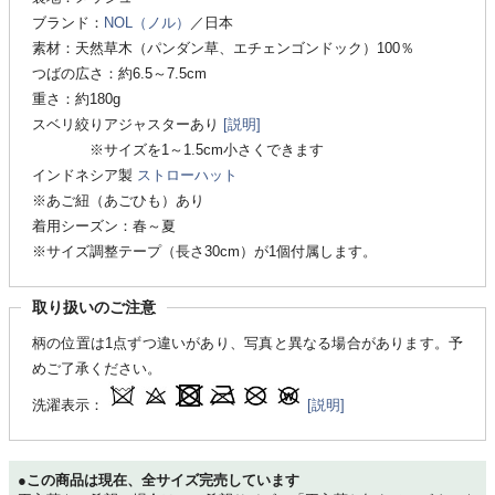
ブランド：
NOL（ノル）
／日本
素材：天然草木（パンダン草、エチェンゴンドック）100％
つばの広さ：約6.5～7.5cm
重さ：約180g
スベリ絞りアジャスターあり
[説明]
※サイズを1～1.5cm小さくできます
インドネシア製
ストローハット
※あご紐（あごひも）あり
着用シーズン：春～夏
※サイズ調整テープ（長さ30cm）が1個付属します。
取り扱いのご注意
柄の位置は1点ずつ違いがあり、写真と異なる場合があります。予
めご了承ください。
洗濯表示：
[説明]
●この商品は現在、全サイズ完売しています