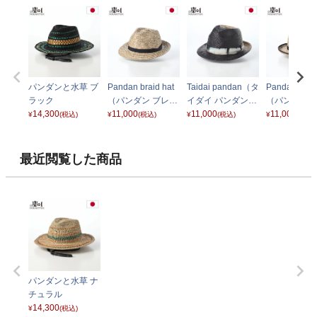
パンダンと水草 ブ
Pandan braid hat
Taidai pandan（タ
Pandan braid
ラック
（パンダン ブレー
イダイ パンダン）
（パンダン 
14,300
ドハット） フェド
11,000
バージョンC
11,000
ドハット） 
11,000
¥
(税込)
¥
(税込)
¥
(税込)
¥
(税込)
ラ
ー
最近閲覧した商品
パンダンと水草 ナ
チュラル
14,300
¥
(税込)