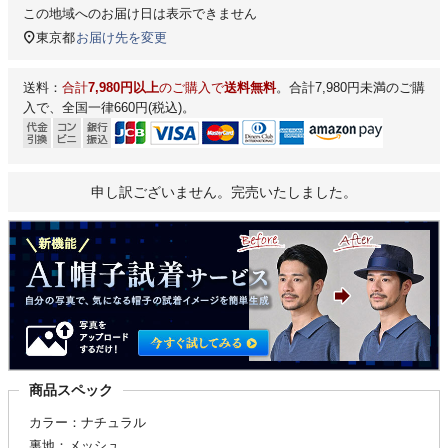
この地域へのお届け日は表示できません
東京都
お届け先を変更
送料：
合計
7,980円以上
のご購入で
送料無料
。合計7,980円未満のご購
入で、全国一律660円(税込)。
申し訳ございません。完売いたしました。
商品スペック
カラー：ナチュラル
裏地：メッシュ