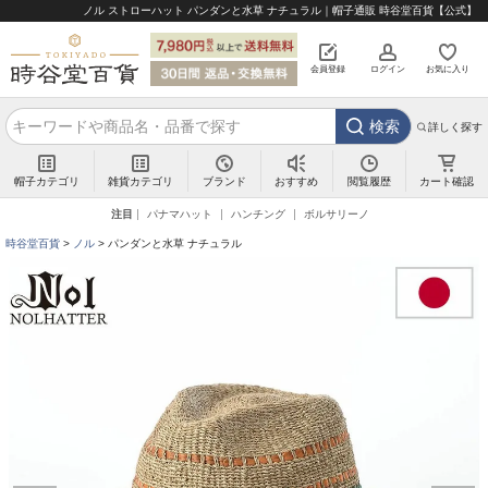
ノル ストローハット パンダンと水草 ナチュラル｜帽子通販 時谷堂百貨【公式】
会員登録
ログイン
お気に入り
検索
詳しく探す
帽子カテゴリ
雑貨カテゴリ
ブランド
閲覧履歴
カート確認
おすすめ
注目
パナマハット
ハンチング
ボルサリーノ
時谷堂百貨
ノル
パンダンと水草 ナチュラル