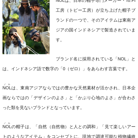
NOL
は、日本の帽子専門メーカー・To.PI
工房（トピー工房）が立ち上げた帽子ブ
ランドの一つで、そのアイテムは東南ア
ジアの国インドネシアで製造されていま
す。
ブランド名に採用されている「NOL」と
は、インドネシア語で数字の「0（ゼロ）」をあらわす言葉です。
ノル
NOL
は、東南アジアならではの豊かな天然素材が活かされ、日本企
画ならではの「デザインのよさ」と「かぶり心地のよさ」が合わさ
った類を見ないブランドとなっています。
ノル
NOL
の帽子は、「自然（自然物）と人との調和」「見て楽しいアー
トのようなアイテム」をコンセプトに、現地で調達可能な植物繊維