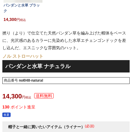
パンダンと水草 ブラッ
ク
14,300
税込
撚り（より）で仕立てた天然パンダン草を編み上げた帽体をベース
に、光沢感のあるカラーに先染めした水草エチェンゴンドックを差
し込んだ、エスニックな雰囲気のハット。
ノル ストローハット
パンダンと水草 ナチュラル
商品番号
nol048-natural
14,300
税込
130
ポイント進呈
春夏
(必須)
帽子と一緒に買いたいアイテム（ライナー）