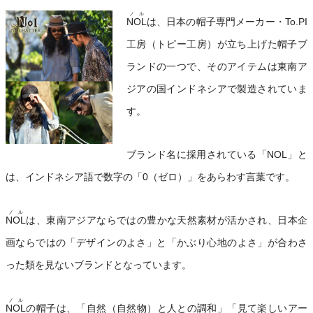
ノル
NOL
は、日本の帽子専門メーカー・To.PI
工房（トピー工房）が立ち上げた帽子ブ
ランドの一つで、そのアイテムは東南ア
ジアの国インドネシアで製造されていま
す。
ブランド名に採用されている「NOL」と
は、インドネシア語で数字の「0（ゼロ）」をあらわす言葉です。
ノル
NOL
は、東南アジアならではの豊かな天然素材が活かされ、日本企
画ならではの「デザインのよさ」と「かぶり心地のよさ」が合わさ
った類を見ないブランドとなっています。
ノル
NOL
の帽子は、「自然（自然物）と人との調和」「見て楽しいアー