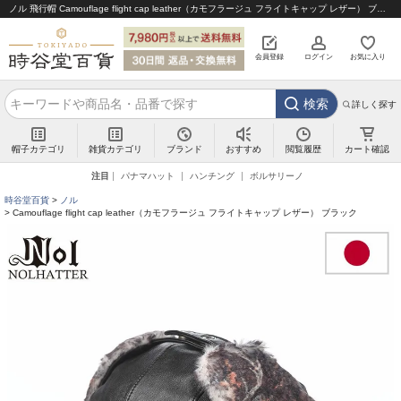
ノル 飛行帽 Camouflage flight cap leather（カモフラージュ フライトキャップ レザー） ブラック｜帽子通販 時谷堂百貨【公式】
会員登録
ログイン
お気に入り
検索
詳しく探す
帽子カテゴリ
雑貨カテゴリ
ブランド
閲覧履歴
カート確認
おすすめ
注目
パナマハット
ハンチング
ボルサリーノ
時谷堂百貨
ノル
Camouflage flight cap leather（カモフラージュ フライトキャップ レザー） ブラック