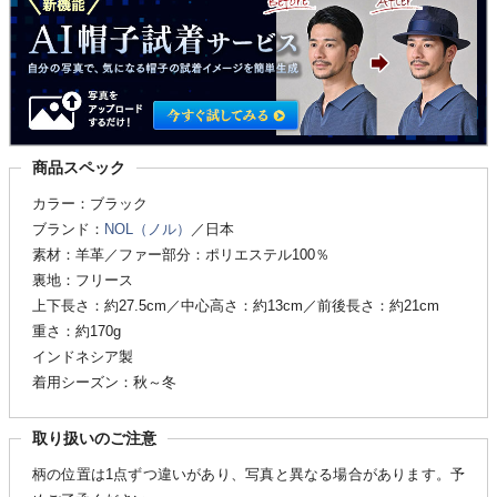
商品スペック
カラー：ブラック
ブランド：
NOL（ノル）
／日本
素材：羊革／ファー部分：ポリエステル100％
裏地：フリース
上下長さ：約27.5cm／中心高さ：約13cm／前後長さ：約21cm
重さ：約170g
インドネシア製
着用シーズン：秋～冬
取り扱いのご注意
柄の位置は1点ずつ違いがあり、写真と異なる場合があります。予