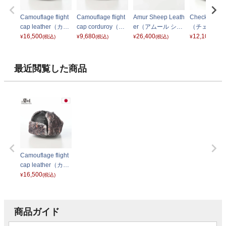
Camouflage flight
Camouflage flight
Amur Sheep Leath
Check Cotto
cap leather（カモ
cap corduroy（カ
er（アムール シー
（チェックコ
フラージュ フライ
16,500
モフラージュ フラ
9,680
プレザー） ブラッ
26,400
ンキャップ）
12,100
¥
(税込)
¥
(税込)
¥
(税込)
¥
(税込)
トキャップ レザ
イトキャップ コー
ク
ー
ー） ブラウン
デュロイ） モカ
最近閲覧した商品
Camouflage flight
cap leather（カモ
フラージュ フライ
16,500
¥
(税込)
トキャップ レザ
ー） ブラック
商品ガイド