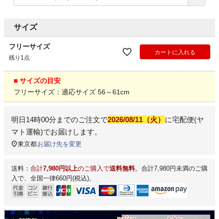
サイズ
フリーサイズ
カートに入れる
残り1点
■ サイズの目安
フリーサイズ：適応サイズ 56～61cm
明日
14時00分
までのご注文で
2026/08/11（火）
に
宅配便(ヤ
マト運輸)
でお届けします。
東京都
お届け先を変更
送料：
合計
7,980円以上
のご購入で
送料無料
。合計7,980円未満のご購
入で、全国一律660円(税込)。