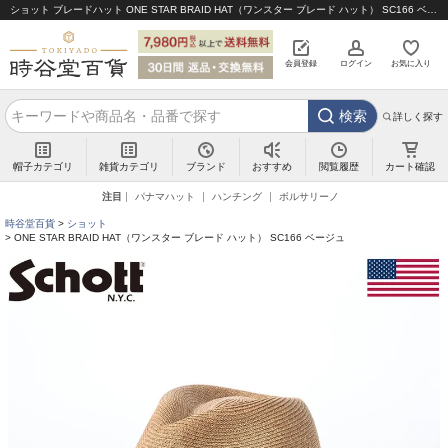
ショット ブレードハット ONE STAR BRAID HAT（ワンスター ブレード ハット） SC166 ベージュ｜帽子通販 時谷堂百貨【公式】
会員登録
ログイン
お気に入り
検索
詳しく探す
帽子カテゴリ
雑貨カテゴリ
ブランド
閲覧履歴
カート確認
おすすめ
注目
パナマハット
ハンチング
ボルサリーノ
時谷堂百貨
ショット
ONE STAR BRAID HAT（ワンスター ブレード ハット） SC166 ベージュ