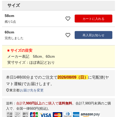
サイズ
58cm
カートに入れる
残り1点
60cm
再入荷お知らせ
完売しました
■ サイズの目安
メーカー表記 58cm、60cm
実寸サイズ：ほぼ表記どおり
本日
14時00分
までのご注文で
2026/08/09（日）
に
宅配便(ヤ
マト運輸)
でお届けします。
東京都
お届け先を変更
送料：
合計
7,980円以上
のご購入で
送料無料
。合計7,980円未満のご購
入で、全国一律660円(税込)。