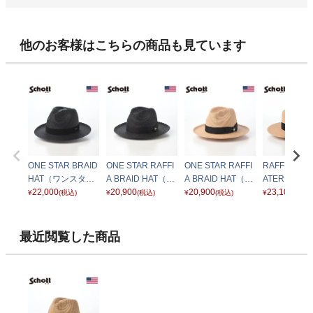
他のお客様はこちらの商品も見ています
ONE STAR BRAID
ONE STAR RAFFI
ONE STAR RAFFI
RAFFIA BRA
HAT（ワンスター
A BRAID HAT（ワ
A BRAID HAT（ワ
ATER HAT
ブレード ハット）
22,000
ンスター ラフィア
20,900
ンスター ラフィア
20,900
ィア ブレード
23,100
¥
(税込)
¥
(税込)
¥
(税込)
¥
(税込)
SC166 ブラック
ブレード ハット）
ブレード ハット）
ターハット） 
SC162 ブラック
SC162 ナチュラル
26 ナチュラ
最近閲覧した商品