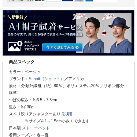
商品スペック
カラー：ベージュ
ブランド：
Schott（ショット）
／アメリカ
素材：分類外繊維（紙）80％、ポリエステル20％／リボン部分：
豚革
つばの広さ：約6.5～7.5cm
重さ：約130g
スベリ絞りアジャスターあり
[説明]
※サイズを1～1.5cm小さくできます
日本製
ストローハット
着用シーズン：春～夏