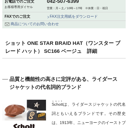
042-507-6399
お電話でのご注文
お客様専用ダイヤル
営業：月～土／10時～17時 ※休業：日・祝日
FAXでのご注文
FAX注文用紙をダウンロード
商品についてのお問い合わせ
ショット ONE STAR BRAID HAT（ワンスター ブ
レード ハット） SC166 ベージュ 詳細
品質と機能性の高さに定評がある、ライダース
ジャケットの代名詞的ブランド
ショット
Schott
は、ライダースジャケットの代名
詞ともいえるブランドです。その歴史
は、1913年、ニューヨークのイーストブ