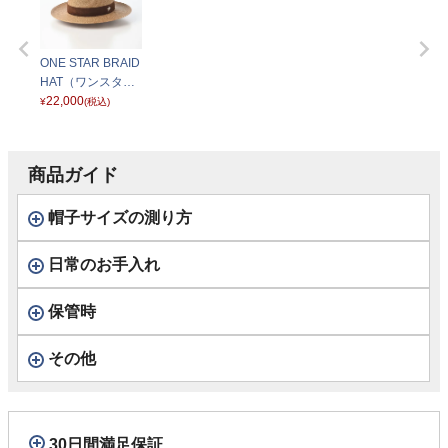
ONE STAR BRAID
HAT（ワンスター
ブレード ハット）
22,000
¥
(税込)
SC166 ベージュ
商品ガイド
帽子サイズの測り方
日常のお手入れ
保管時
その他
30日間満足保証