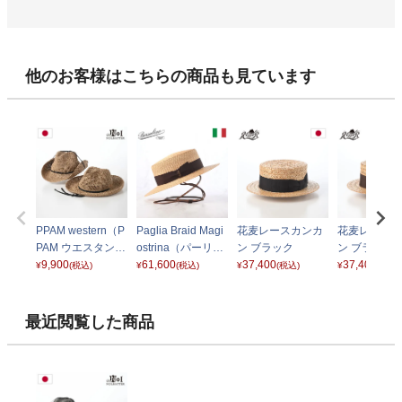
他のお客様はこちらの商品も見ています
PPAM western（P
Paglia Braid Magi
花麦レースカンカ
花麦レースカ
PAM ウエスタン）
ostrina（パーリア
ン ブラック
ン ブラウン
ベージュ
9,900
ブレード マジョス
61,600
37,400
37,400
¥
(税込)
¥
(税込)
¥
(税込)
¥
(税込)
トリーナ） 14004
1 ブラウン
最近閲覧した商品