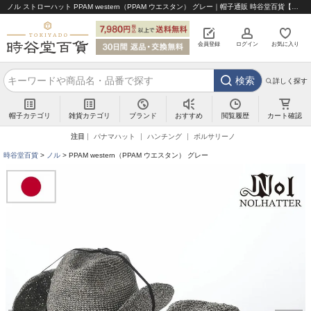
ノル ストローハット PPAM western（PPAM ウエスタン） グレー｜帽子通販 時谷堂百貨【公式】
会員登録
ログイン
お気に入り
検索
詳しく探す
帽子カテゴリ
雑貨カテゴリ
ブランド
閲覧履歴
カート確認
おすすめ
注目
パナマハット
ハンチング
ボルサリーノ
時谷堂百貨
ノル
PPAM western（PPAM ウエスタン） グレー