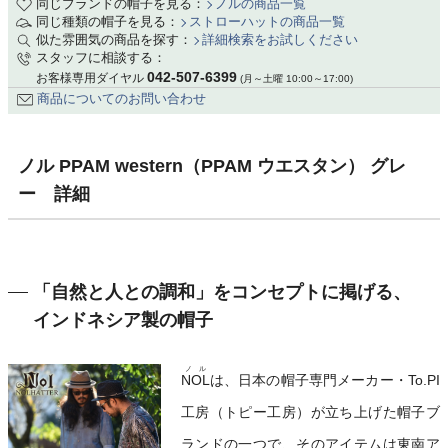
同じブランドの帽子を見る：
ノルの商品一覧
同じ種類の帽子を見る：
ストローハットの商品一覧
似た雰囲気の商品を探す：
詳細検索をお試しください
スタッフに相談する：
042-507-6399
お客様専用ダイヤル
(月～土曜 10:00～17:00)
商品についてのお問い合わせ
ノル PPAM western（PPAM ウエスタン） グレ
ー 詳細
「自然と人との調和」をコンセプトに掲げる、
インドネシア製の帽子
ノル
NOL
は、日本の帽子専門メーカー・To.PI
工房（トピー工房）が立ち上げた帽子ブ
ランドの一つで、そのアイテムは東南ア