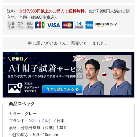
送料：
合計
7,980円以上
のご購入で
送料無料
。合計7,980円未満のご購
入で、全国一律660円(税込)。
申し訳ございません。完売いたしました。
商品スペック
カラー：グレー
ブランド：
NOL（ノル）
／日本
素材：分類外繊維（和紙）100％
つばの広さ：約9～10cmcm