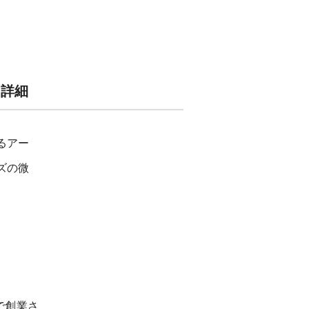
 詳細
るアー
ズの微
で創業さ