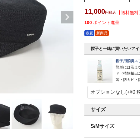
11,000
税込
100
ポイント進呈
春夏
新商品
帽子と一緒に買いたいアイ
帽子用消臭スプ
簡単には洗え
ド（植物抽出
菌・防カビ・
サイズ
S/Mサイズ