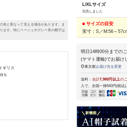
L/XLサイズ
完売しました
■ サイズの目安
の色と異なって見える場合があります。ま
ります。特にベージュやグレー系の帽子は
実寸：S／M:56～57cm
明日
14時00分
までの
(ヤマト運輸)
でお届け
東京都
お届け先を変更
イギリス
9％
送料：
合計
7,980円以上
の
入で、全国一律660円(税込)