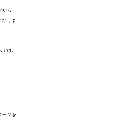
ジから、
になりま
式では、
メージを