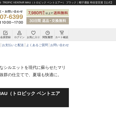
 TROPIC VENTAIR MAU（トロピック ベントエアー） ブラック｜帽子通販 時谷堂百貨【公式】
会員登録
ログイン
お気に入り
閲覧履歴
カート確認
チロリアンハット・アルペンハット
お支払いと配送
よくあるご質問
お問い合わせ
なシルエットを現代に蘇らせたマリ
抜群の仕立てで、夏場も快適に。
IR MAU（トロピック ベントエア