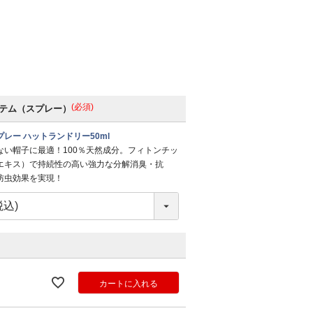
(必須)
テム（スプレー）
レー ハットランドリー50ml
ない帽子に最適！100％天然成分。フィトンチッ
エキス）で持続性の高い強力な分解消臭・抗
防虫効果を実現！
カートに入れる