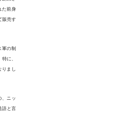
れた前身
て販売す
ス軍の制
。特に、
なりまし
の、ニッ
た造語と言