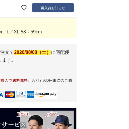
再入荷お知らせ
、L／XL:58～59cm
ご注文で
2026/08/08（土）
に
宅配便
します。
ご購入で
送料無料
。合計7,980円未満のご購
。