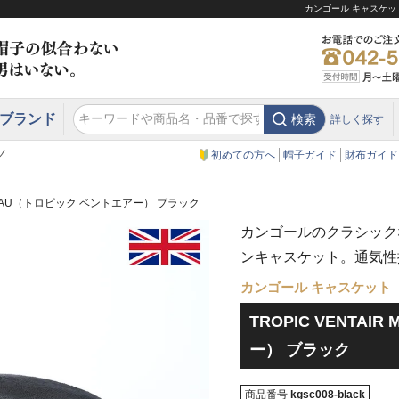
カンゴール キャスケット
ブランド
検索
詳しく探す
エクアドル
スウェーデン
ウエスタンハット・テンガロンハット
エクアドル
クリスティーズ ロンドン
ノ
初めての方へ
帽子ガイド
財布ガイド
IR MAU（トロピック ベントエアー） ブラック
カンゴールのクラシック
ンキャスケット。通気性
カンゴール キャスケット
TROPIC VENTA
ー） ブラック
商品番号
kgsc008-black