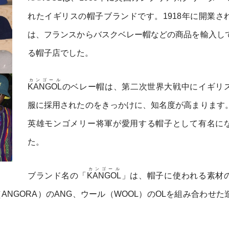
れたイギリスの帽子ブランドです。1918年に開業さ
は、フランスからバスクベレー帽などの商品を輸入し
る帽子店でした。
カンゴール
KANGOL
のベレー帽は、第二次世界大戦中にイギリ
服に採用されたのをきっかけに、知名度が高まります
英雄モンゴメリー将軍が愛用する帽子として有名に
た。
カンゴール
ブランド名の「
KANGOL
」は、帽子に使われる素材
ラ（ANGORA）のANG、ウール（WOOL）のOLを組み合わせ