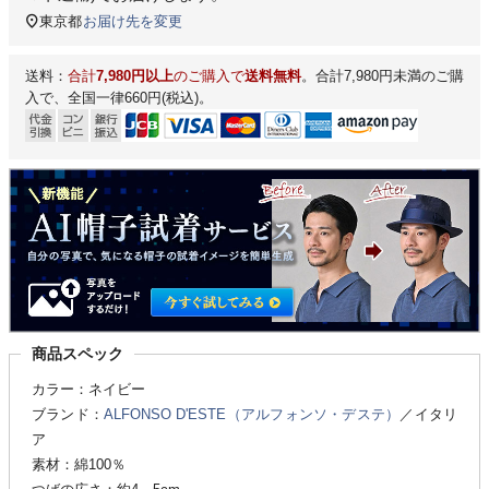
東京都
お届け先を変更
送料：
合計
7,980円以上
のご購入で
送料無料
。合計7,980円未満のご購
入で、全国一律660円(税込)。
商品スペック
カラー：ネイビー
ブランド：
ALFONSO D'ESTE（アルフォンソ・デステ）
／イタリ
ア
素材：綿100％