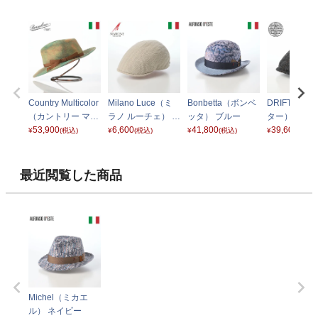
Country Multicolor
Milano Luce（ミ
Bonbetta（ボンベ
DRIFTER
（カントリー マル
ラノ ルーチェ） C
ッタ） ブルー
ター） 5524
チカラー） 16027
53,900
T839 ベージュ
6,600
41,800
39,600
¥
(税込)
¥
(税込)
¥
(税込)
¥
(税込)
2 グリーン
最近閲覧した商品
Michel（ミカエ
ル） ネイビー