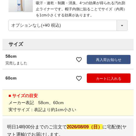
吸汗・速乾・制菌・消臭、4つの効果が得られる汚れ防
止ライナーです。帽子内側に貼ることでサイズ（内周）
を1cm小さくする効果があります。
サイズ
58cm
再入荷お知らせ
完売しました
60cm
カートに入れる
■ サイズの目安
メーカー表記 58cm、60cm
実寸サイズ：表記より約1cm小さい
明日
14時00分
までのご注文で
2026/08/09（日）
に
宅配便(ヤ
マト運輸)
でお届けします。