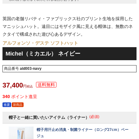
英国の老舗リバティ・ファブリックス社のプリント生地を採用した
マニッシュハット。遠目にはモザイク風に見える帽体は、無数のネ
クタイで構成された遊び心あるデザイン。
アルフォンソ・デステ ソフトハット
Michel（ミカエル） ネイビー
商品番号
ald003-navy
37,400
税込
340
ポイント進呈
春夏
新商品
(必須)
帽子と一緒に買いたいアイテム（ライナー）
帽子用汗止め消臭・制菌ライナー（ロング27cm）ベー
ジュ