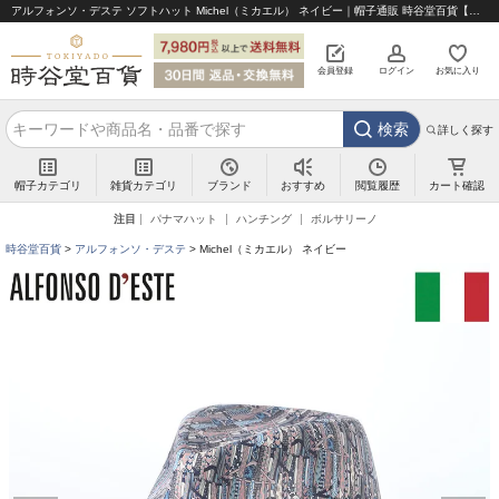
アルフォンソ・デステ ソフトハット Michel（ミカエル） ネイビー｜帽子通販 時谷堂百貨【公式】
会員登録
ログイン
お気に入り
検索
詳しく探す
帽子カテゴリ
雑貨カテゴリ
ブランド
閲覧履歴
カート確認
おすすめ
注目
パナマハット
ハンチング
ボルサリーノ
時谷堂百貨
アルフォンソ・デステ
Michel（ミカエル） ネイビー