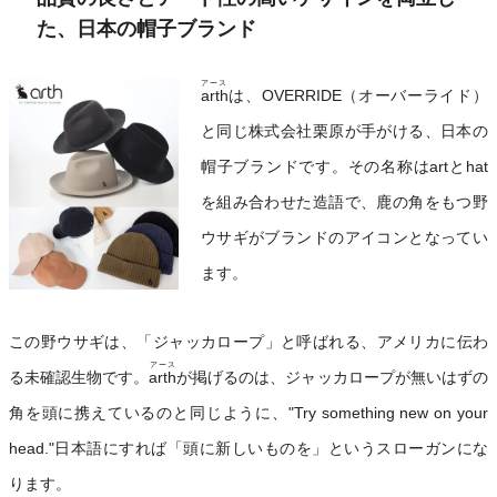
た、日本の帽子ブランド
アース
arth
は、OVERRIDE（オーバーライド）
と同じ株式会社栗原が手がける、日本の
帽子ブランドです。その名称はartとhat
を組み合わせた造語で、鹿の角をもつ野
ウサギがブランドのアイコンとなってい
ます。
この野ウサギは、「ジャッカロープ」と呼ばれる、アメリカに伝わ
アース
る未確認生物です。
arth
が掲げるのは、ジャッカロープが無いはずの
角を頭に携えているのと同じように、"Try something new on your
head."日本語にすれば「頭に新しいものを」というスローガンにな
ります。