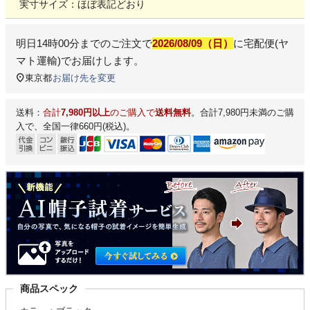
実寸サイズ：ほぼ表記どおり
明日
14時00分
までのご注文で
2026/08/09（日）
に
宅配便(ヤ
マト運輸)
でお届けします。
東京都
お届け先を変更
送料：
合計
7,980円以上
のご購入で
送料無料
。合計7,980円未満のご購
入で、全国一律660円(税込)。
商品スペック