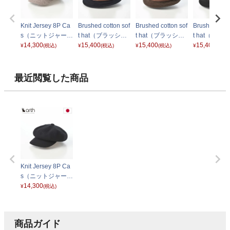
Knit Jersey 8P Ca
Brushed cotton sof
Brushed cotton sof
Brushed cott
s（ニットジャージ
t hat（ブラッシュ
t hat（ブラッシュ
t hat（ブラ
ー キャス） ベージ
14,300
ドコットン ソフト
15,400
ドコットン ソフト
15,400
ドコットン 
15,400
¥
(税込)
¥
(税込)
¥
(税込)
¥
(税込)
ュ
ハット） ネイビー
ハット） ブラウン
ハット） ブ
最近閲覧した商品
Knit Jersey 8P Ca
s（ニットジャージ
ー キャス） ブラッ
14,300
¥
(税込)
ク
商品ガイド