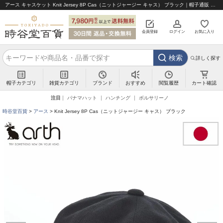
アース キャスケット Knit Jersey 8P Cas（ニットジャージー キャス） ブラック｜帽子通販 時谷堂百貨【公式】
会員登録
ログイン
お気に入り
検索
詳しく探す
帽子カテゴリ
雑貨カテゴリ
ブランド
閲覧履歴
カート確認
おすすめ
注目
パナマハット
ハンチング
ボルサリーノ
時谷堂百貨
アース
Knit Jersey 8P Cas（ニットジャージー キャス） ブラック