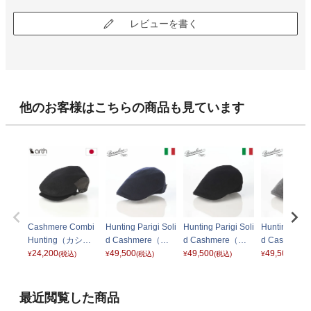
レビューを書く
他のお客様はこちらの商品も見ています
Cashmere Combi
Hunting Parigi Soli
Hunting Parigi Soli
Hunting Parig
Hunting（カシミ
d Cashmere（ハ
d Cashmere（ハ
d Cashmer
ヤ コンビ ハンチン
24,200
ンチング パリギ ソ
49,500
ンチング パリギ ソ
49,500
ンチング パリ
49,500
¥
(税込)
¥
(税込)
¥
(税込)
¥
(税込)
グ） ブラック
リッドカシミア）
リッドカシミア）
リッドカシミ
B12182 ブルーネ
B12182 ブラック
B12182 グ
イビー
最近閲覧した商品