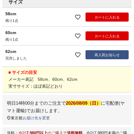
サイズ
58cm
カートに入れる
残り1点
60cm
カートに入れる
残り1点
62cm
再入荷お知らせ
完売しました
■ サイズの目安
メーカー表記 58cm、60cm、62cm
実寸サイズ：ほぼ表記どおり
明日
14時00分
までのご注文で
2026/08/09（日）
に
宅配便(ヤ
マト運輸)
でお届けします。
東京都
お届け先を変更
送料：
合計
7,980円以上
のご購入で
送料無料
。合計7,980円未満のご購