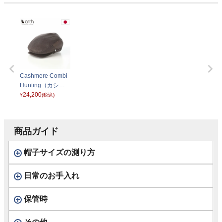
Cashmere Combi
Hunting（カシミ
ヤ コンビ ハンチン
24,200
¥
(税込)
グ） ブラウン
商品ガイド
帽子サイズの測り方
日常のお手入れ
保管時