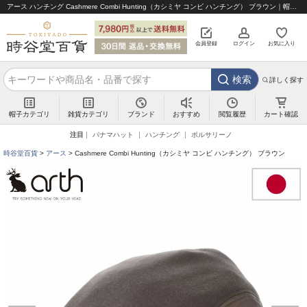
アース ハンチング Cashmere Combi Hunting（カシミヤ コンビ ハンチング） ブラウン｜帽子通販 時谷堂百貨【公式】
会員登録
ログイン
お気に入り
検索
詳しく探す
帽子カテゴリ
雑貨カテゴリ
ブランド
閲覧履歴
カート確認
おすすめ
注目
パナマハット
ハンチング
ボルサリーノ
時谷堂百貨
アース
Cashmere Combi Hunting（カシミヤ コンビ ハンチング） ブラウン