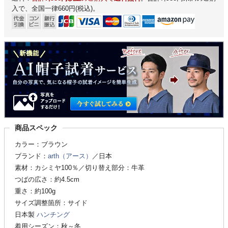
入で、全国一律660円(税込)。
商品スペック
カラー：ブラウン
ブランド：
arth（アース）
／日本
素材：カシミヤ100％／切り替え部分：牛革
つばの広さ：約4.5cm
重さ：約100g
サイズ調整箇所：サイド
日本製
ハンチング
着用シーズン：秋～冬