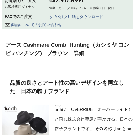
042-507-6399
お電話でのご注文
お客様専用ダイヤル
営業：月～土／10時～17時 ※休業：日・祝日
FAXでのご注文
FAX注文用紙をダウンロード
商品についてのお問い合わせ
アース Cashmere Combi Hunting（カシミヤ コン
ビ ハンチング） ブラウン 詳細
品質の良さとアート性の高いデザインを両立し
た、日本の帽子ブランド
アース
arth
は、OVERRIDE（オーバーライド）
と同じ株式会社栗原が手がける、日本の
帽子ブランドです。その名称はartとhat