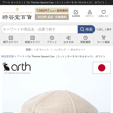
アース キャスケット Co Thermo 6panel Cas（コットンサーモ 6パネルキャス） ホワイト｜帽子通販 時谷堂百貨【公式】
会員登録
ログイン
お気に入り
検索
詳しく探す
帽子カテゴリ
雑貨カテゴリ
ブランド
閲覧履歴
カート確認
おすすめ
注目
パナマハット
ハンチング
ボルサリーノ
時谷堂百貨
アース
Co Thermo 6panel Cas（コットンサーモ 6パネルキャス） ホワイト