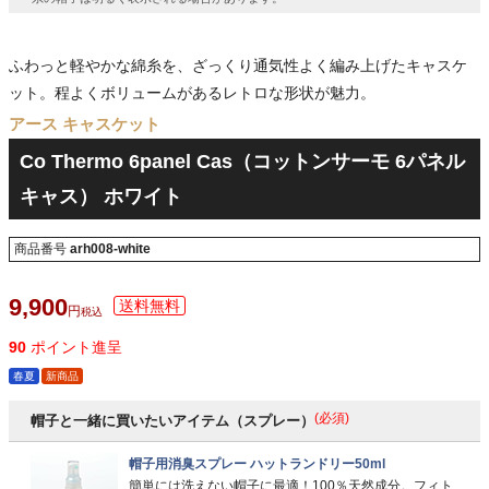
ふわっと軽やかな綿糸を、ざっくり通気性よく編み上げたキャスケ
ット。程よくボリュームがあるレトロな形状が魅力。
アース キャスケット
Co Thermo 6panel Cas（コットンサーモ 6パネル
キャス） ホワイト
商品番号
arh008-white
9,900
税込
90
ポイント進呈
春夏
新商品
(必須)
帽子と一緒に買いたいアイテム（スプレー）
帽子用消臭スプレー ハットランドリー50ml
簡単には洗えない帽子に最適！100％天然成分。フィト