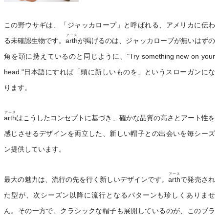
この野ウサギは、「ジャッカロープ」と呼ばれる、アメリカに伝わ
アース
る未確認生物です。
arth
が掲げるのは、ジャッカロープが無いはずの
角を頭に携えているのと同じように、"Try something new on your
head."日本語にすれば「頭に新しいものを」というスローガンにな
ります。
アース
arth
はこうしたコンセプトに基づき、確かな品質の高さとアート性を
感じさせるデザインを両立した、新しい帽子との出会いを毎シーズ
ン提供しています。
アース
最大の魅力は、流行の先を行く新しいデザインです。
arth
で発売され
た型が、次シーズン以降に流行となるパターンも珍しくありませ
ん。その一方で、クラシックな帽子も展開しているのが、このブラ