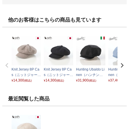
他のお客様はこちらの商品も見ています
Knit Jersey 8P Ca
Knit Jersey 8P Ca
Hunting Ubaldo Li
Hunting Cesa
s（ニットジャージ
s（ニットジャージ
nen（ハンチング
nen（ハン
ー キャス） ベージ
14,300
ー キャス） ブラッ
14,300
ウバルド リネン）
31,900
チェーザレ 
37,400
¥
(税込)
¥
(税込)
¥
(税込)
¥
(税込)
ュ
ク
B15113 ブラック
ン） B1512
ー
最近閲覧した商品