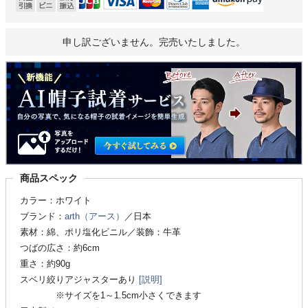
申し訳ございません。完売いたしました。
商品スペック
カラー：ホワイト
ブランド：
arth（アース）
／日本
素材：綿、ポリ塩化ビニル／装飾：牛革
つばの広さ：約6cm
重さ：約90g
スベリ絞りアジャスターあり
[説明]
※サイズを1～1.5cm小さくできます