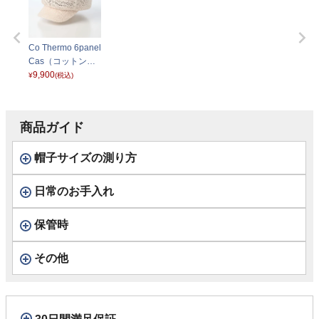
Co Thermo 6panel
Cas（コットンサ
ーモ 6パネルキャ
9,900
¥
(税込)
ス） ホワイト
商品ガイド
帽子サイズの測り方
日常のお手入れ
保管時
その他