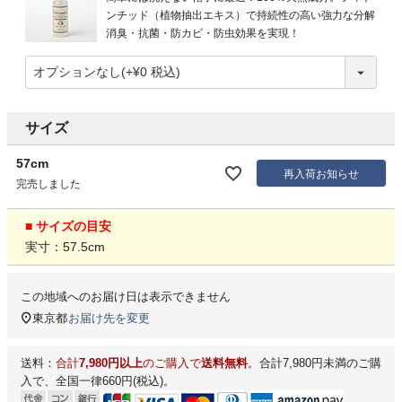
ンチッド（植物抽出エキス）で持続性の高い強力な分解
消臭・抗菌・防カビ・防虫効果を実現！
サイズ
57cm
再入荷お知らせ
完売しました
■ サイズの目安
実寸：57.5cm
この地域へのお届け日は表示できません
東京都
お届け先を変更
送料：
合計
7,980円以上
のご購入で
送料無料
。合計7,980円未満のご購
入で、全国一律660円(税込)。