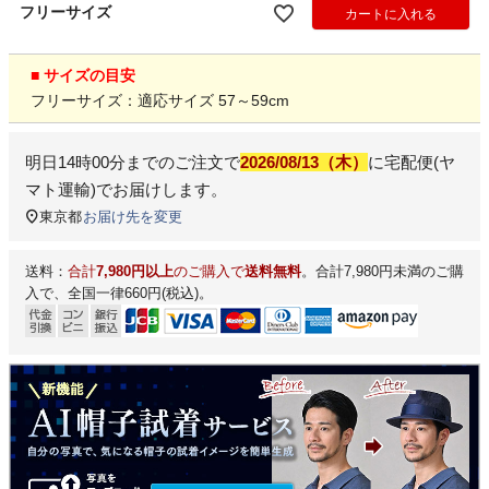
フリーサイズ
カートに入れる
■ サイズの目安
フリーサイズ：適応サイズ 57～59cm
明日
14時00分
までのご注文で
2026/08/13（木）
に
宅配便(ヤ
マト運輸)
でお届けします。
東京都
お届け先を変更
送料：
合計
7,980円以上
のご購入で
送料無料
。合計7,980円未満のご購
入で、全国一律660円(税込)。