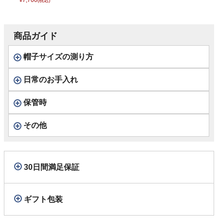
ビーニー） オレン
7,700
¥
(税込)
ジ
商品ガイド
帽子サイズの測り方
日常のお手入れ
保管時
その他
30日間満足保証
ギフト包装