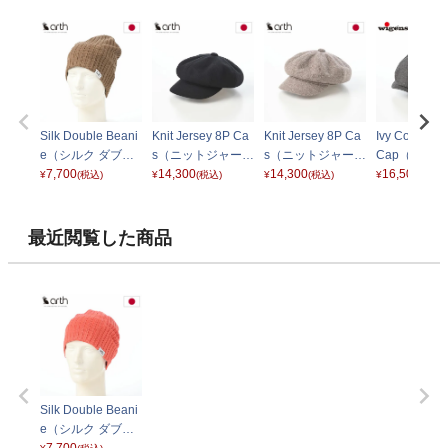
Silk Double Beani
Knit Jersey 8P Ca
Knit Jersey 8P Ca
Ivy Contempo
e（シルク ダブル
s（ニットジャージ
s（ニットジャージ
Cap（アイビ
ビーニー） ベージ
7,700
ー キャス） ブラッ
14,300
ー キャス） ベージ
14,300
ンテンポラリ
16,500
¥
(税込)
¥
(税込)
¥
(税込)
¥
(税込)
ュ
ク
ュ
ャップ）W10
グレー
最近閲覧した商品
Silk Double Beani
e（シルク ダブル