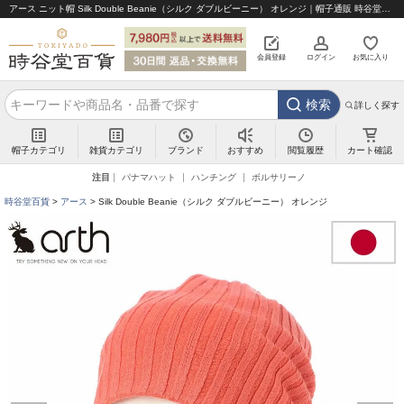
アース ニット帽 Silk Double Beanie（シルク ダブルビーニー） オレンジ｜帽子通販 時谷堂百貨【公式】
会員登録
ログイン
お気に入り
検索
詳しく探す
帽子カテゴリ
雑貨カテゴリ
ブランド
閲覧履歴
カート確認
おすすめ
注目
パナマハット
ハンチング
ボルサリーノ
時谷堂百貨
アース
Silk Double Beanie（シルク ダブルビーニー） オレンジ