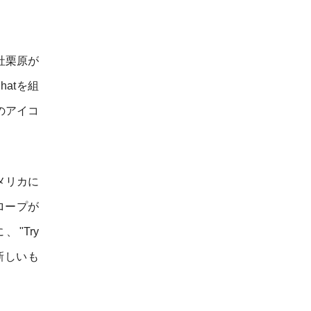
社栗原が
atを組
のアイコ
メリカに
ロープが
"Try
頭に新しいも