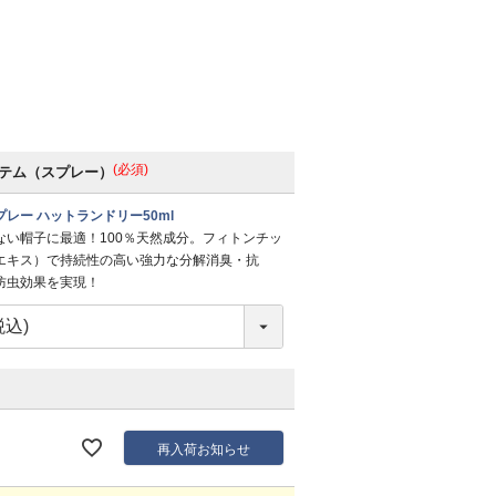
(必須)
テム（スプレー）
レー ハットランドリー50ml
ない帽子に最適！100％天然成分。フィトンチッ
エキス）で持続性の高い強力な分解消臭・抗
防虫効果を実現！
再入荷お知らせ