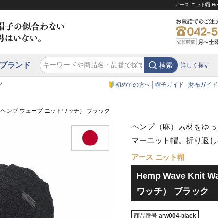
アース ニット帽 He
ブランド
検索
詳しく探す
エクアドル
スウェーデン
ウエスタンハット・テンガロンハット
エクアドル
クリスティーズ ロンドン
ノ
初めての方へ
帽子ガイド
財布ガイド
Watch（ヘンプ ウェーブ ニットワッチ） ブラック
ヘンプ（麻）素材をゆっ
マーニット帽。折り返し
アース ニット帽
Hemp Wave Kni
ワッチ） ブラック
商品番号
arw004-black