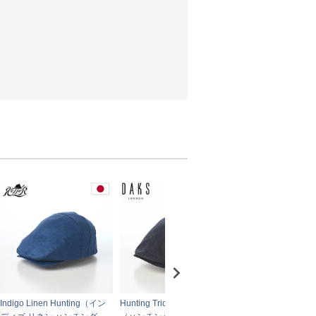
Indigo Linen Hunting（イン
Hunting Tricot Print Check
Hunting Cotton Li