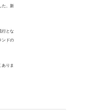
した、新
流行とな
ランドの
くありま