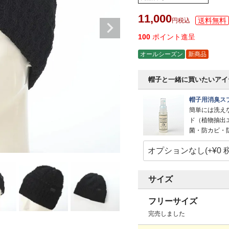
11,000
税込
100
ポイント進呈
オールシーズン
新商品
帽子と一緒に買いたいアイ
帽子用消臭スプ
簡単には洗え
ド（植物抽出
菌・防カビ・
サイズ
フリーサイズ
完売しました