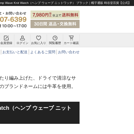
mp Wave Knit Watch（ヘンプ ウェーブ ニットワッチ） ブラック｜帽子通販 時谷堂百貨【公式】
会員登録
ログイン
お気に入り
閲覧履歴
カート確認
チロリアンハット・アルペンハット
お支払いと配送
よくあるご質問
お問い合わせ
たり編み上げた、ドライで清涼なサ
のブランドネームには牛革を使用。
t Watch（ヘンプ ウェーブ ニット