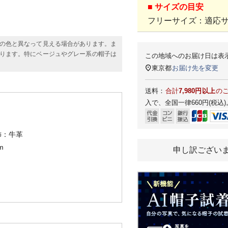
■ サイズの目安
フリーサイズ：適応サイ
の色と異なって見える場合があります。ま
ります。特にベージュやグレー系の帽子は
この地域へのお届け日は表
東京都
お届け先を変更
送料：
合計
7,980円以上
の
入で、全国一律660円(税込)
飾：牛革
m
申し訳ござい