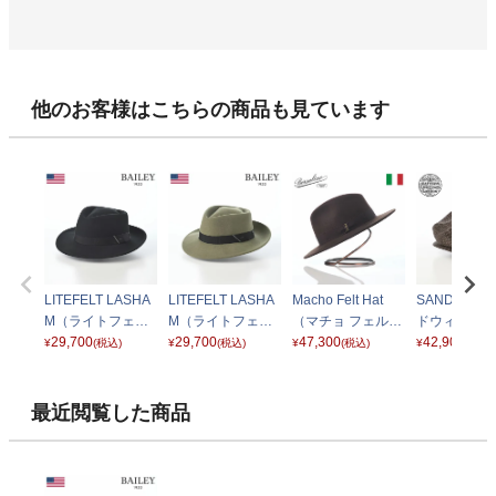
他のお客様はこちらの商品も見ています
LITEFELT LASHA
LITEFELT LASHA
Macho Felt Hat
SANDWIC
M（ライトフェル
M（ライトフェル
（マチョ フェルト
ドウィッチ）
ト ラシャム） ブラ
29,700
ト ラシャム） ケル
29,700
ハット） 170016
47,300
ウン
42,900
¥
(税込)
¥
(税込)
¥
(税込)
¥
(税込)
ック
プ
ダークブラウン
最近閲覧した商品