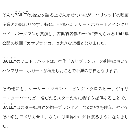
ベイリー
そんな
BAILEY
の歴史を語る上で欠かせないのが、ハリウッドの映画
産業との関わりです。特に、俳優ハンフリー・ボガートとイングリ
ッド・バーグマンが共演し、古典的名作の一つに数えられる1942年
公開の映画「カサブランカ」は大きな契機となりました。
ベイリー
BAILEY
のフェドラハットは、本作「カサブランカ」の劇中において
ハンフリー・ボガートが着用したことで不滅の存在となります。
その他にも、ケーリー・グラント、ビング・クロスビー、ゲイリ
ー・クーパーなど、名だたるスターたちに帽子を提供することで、
ベイリー
BAILEY
はスター御用達の帽子ブランドとしての地位を確立。やがて
その名はアメリカ全土、さらには世界中に知れ渡るようになりまし
た。