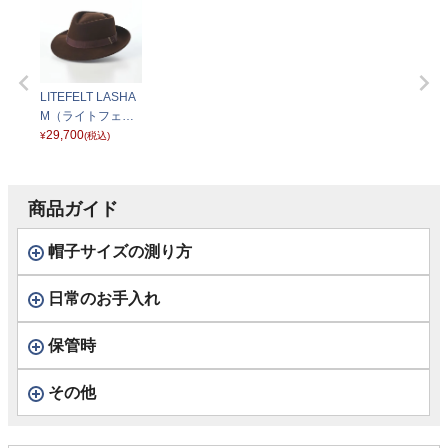
LITEFELT LASHA
M（ライトフェル
ト ラシャム） ブラ
29,700
¥
(税込)
ウン
商品ガイド
帽子サイズの測り方
日常のお手入れ
保管時
その他