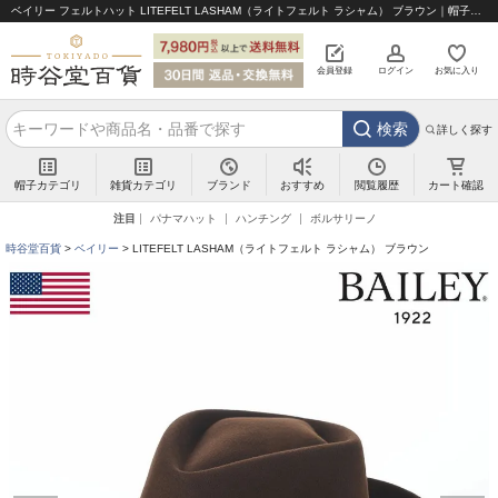
ベイリー フェルトハット LITEFELT LASHAM（ライトフェルト ラシャム） ブラウン｜帽子通販 時谷堂百貨【公式】
会員登録
ログイン
お気に入り
検索
詳しく探す
帽子カテゴリ
雑貨カテゴリ
ブランド
閲覧履歴
カート確認
おすすめ
注目
パナマハット
ハンチング
ボルサリーノ
時谷堂百貨
ベイリー
LITEFELT LASHAM（ライトフェルト ラシャム） ブラウン