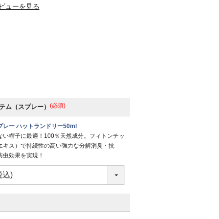
ビューを見る
(必須)
テム（スプレー）
レー ハットランドリー50ml
ない帽子に最適！100％天然成分。フィトンチッ
エキス）で持続性の高い強力な分解消臭・抗
防虫効果を実現！