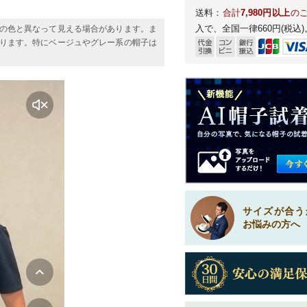
送料：
合計
7,980円以上
の
入で、全国一律660円(税込)
の色と異なって見える場合があります。ま
ります。特にベージュやグレー系の帽子は
サイズが合う
お悩みの方へ