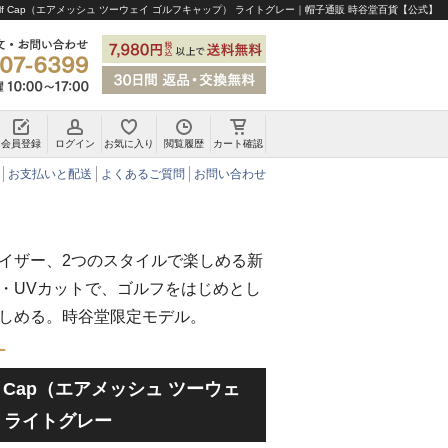
y Golf Cap（エアメッシュ ツーウェイ ゴルフキャップ） ライトグレー｜帽子通販 時谷堂百貨【公式】
会員登録
ログイン
お気に入り
閲覧履歴
カート確認
チロリアンハット・アルペンハット
お支払いと配送
よくあるご質問
お問い合わせ
イザー、2つのスタイルで楽しめる新
・UVカットで、ゴルフをはじめとし
しめる。時谷堂限定モデル。
ー
Golf Cap（エアメッシュ ツーウェ
 ライトグレー