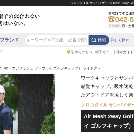
クロコダイル サンバイザー Air Mesh 2wa
ブランド
検索
詳しく探す
エクアドル
スウェーデン
ウエスタンハット・テンガロンハット
エクアドル
クリスティーズ ロンドン
ノ
初めての方へ
帽子ガイド
財布ガイド
ay Golf Cap（エアメッシュ ツーウェイ ゴルフキャップ） ライトグレー
ワークキャップとサンバ
感覚キャップ。吸水速乾
たアウトドアを涼しく楽
クロコダイル サンバイザ
Air Mesh 2way 
イ ゴルフキャップ）