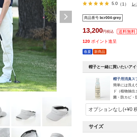
5.0
（1）
レ
商品番号
bcr004-grey
13,200
税込
120
ポイント進呈
春夏
新商品
帽子と一緒に買いたいアイ
帽子用消臭スプ
簡単には洗え
ド（植物抽出
菌・防カビ・
サイズ