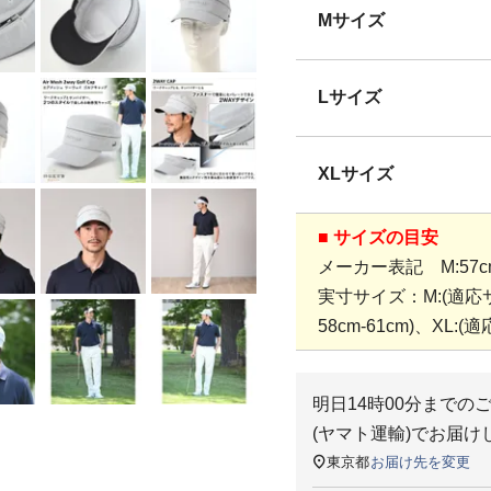
Mサイズ
Lサイズ
XLサイズ
■ サイズの目安
メーカー表記 M:57cm、
実寸サイズ：M:(適応サイ
58cm-61cm)、XL:(適
明日
14時00分
までの
(ヤマト運輸)
でお届け
東京都
お届け先を変更