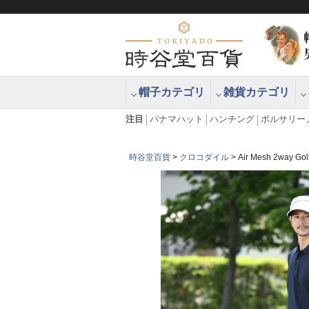
帽子カテゴリ
雑貨カテゴリ
ブラッシュアップハッター ブラー
エクアドル
注目
パナマハット
ハンチング
ボルサリー
時谷堂百貨
クロコダイル
Air Mesh 2w