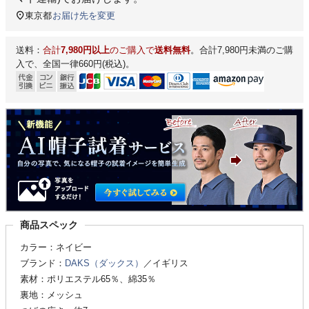
東京都
お届け先を変更
送料：
合計
7,980円以上
のご購入で
送料無料
。合計7,980円未満のご購
入で、全国一律660円(税込)。
商品スペック
カラー：ネイビー
ブランド：
DAKS（ダックス）
／イギリス
素材：ポリエステル65％、綿35％
裏地：メッシュ