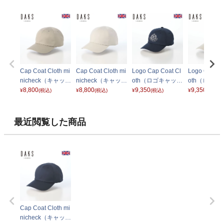
Cap Coat Cloth mi
Cap Coat Cloth mi
Logo Cap Coat Cl
Logo Cap Co
nicheck（キャップ
nicheck（キャップ
oth（ロゴキャップ
oth（ロゴキ
コートクロス ミニ
8,800
コートクロス ミニ
8,800
コートクロス） D
9,350
コートクロス
9,350
¥
(税込)
¥
(税込)
¥
(税込)
¥
(税込)
チェック） D3006
チェック） D3006
1818 ネイビー
1818 グレー
ベージュ
グレー
最近閲覧した商品
Cap Coat Cloth mi
nicheck（キャップ