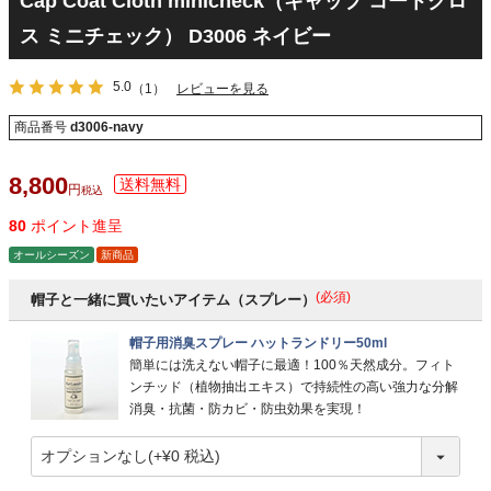
Cap Coat Cloth minicheck（キャップ コートクロ
ス ミニチェック） D3006 ネイビー
5.0
（1）
レビューを見る
商品番号
d3006-navy
8,800
税込
80
ポイント進呈
オールシーズン
新商品
(必須)
帽子と一緒に買いたいアイテム（スプレー）
帽子用消臭スプレー ハットランドリー50ml
簡単には洗えない帽子に最適！100％天然成分。フィト
ンチッド（植物抽出エキス）で持続性の高い強力な分解
消臭・抗菌・防カビ・防虫効果を実現！