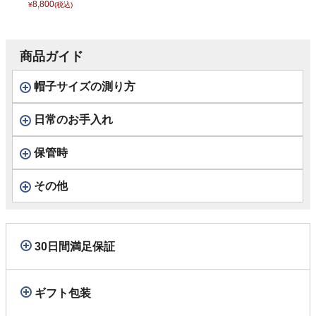
コートクロス ミニ
8,800
¥
(税込)
チェック） D3006
ネイビー
商品ガイド
帽子サイズの測り方
日常のお手入れ
保管時
その他
30日間満足保証
ギフト包装