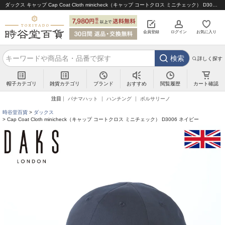
ダックス キャップ Cap Coat Cloth minicheck（キャップ コートクロス ミニチェック） D3006 ネイビー｜帽子通販 時谷堂百貨【公式】
会員登録
ログイン
お気に入り
検索
詳しく探す
帽子カテゴリ
雑貨カテゴリ
ブランド
閲覧履歴
カート確認
おすすめ
注目
パナマハット
ハンチング
ボルサリーノ
時谷堂百貨
ダックス
Cap Coat Cloth minicheck（キャップ コートクロス ミニチェック） D3006 ネイビー