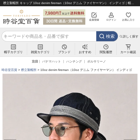
襟立製帽所 キャップ 10oz denim fireman（10oz デニム ファイヤーマン） インディゴ｜帽子通販 時谷堂百貨【公式】
会員登録
ログイン
お気に入り
検索
詳しく探す
帽子カテゴリ
雑貨カテゴリ
ブランド
閲覧履歴
カート確認
おすすめ
注目
パナマハット
ハンチング
ボルサリーノ
時谷堂百貨
襟立製帽所
10oz denim fireman（10oz デニム ファイヤーマン） インディゴ