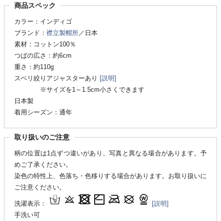
商品スペック
カラー：インディゴ
ブランド：
襟立製帽所
／日本
素材：コットン100％
つばの広さ：約6cm
重さ：約110g
スベリ絞りアジャスターあり
[説明]
※サイズを1～1.5cm小さくできます
日本製
着用シーズン：通年
取り扱いのご注意
柄の位置は1点ずつ違いがあり、写真と異なる場合があります。予
めご了承ください。
染色の特性上、色落ち・色移りする場合があります。お取り扱いに
ご注意ください。
洗濯表示：
[説明]
手洗い可