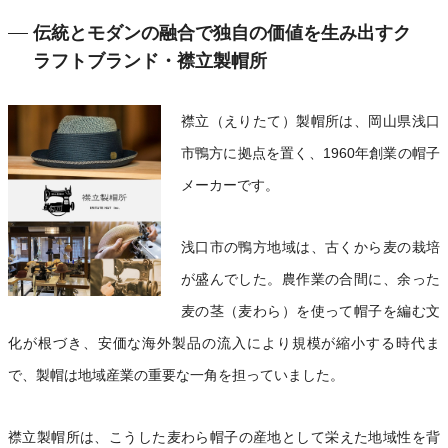
伝統とモダンの融合で独自の価値を生み出すク
ラフトブランド・襟立製帽所
襟立（えりたて）製帽所は、岡山県浅口
市鴨方に拠点を置く、1960年創業の帽子
メーカーです。
浅口市の鴨方地域は、古くから麦の栽培
が盛んでした。農作業の合間に、余った
麦の茎（麦わら）を使って帽子を編む文
化が根づき、安価な海外製品の流入により規模が縮小する時代ま
で、製帽は地域産業の重要な一角を担っていました。
襟立製帽所は、こうした麦わら帽子の産地として栄えた地域性を背