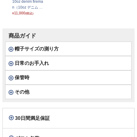
10oz denim firema
n（10oz デニム フ
ァイヤーマン） イ
11,000
¥
(税込)
ンディゴ
商品ガイド
帽子サイズの測り方
日常のお手入れ
保管時
その他
30日間満足保証