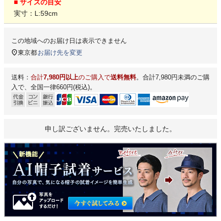
■ サイズの目安
実寸：L:59cm
この地域へのお届け日は表示できません
東京都
お届け先を変更
送料：
合計
7,980円以上
のご購入で
送料無料
。合計7,980円未満のご購
入で、全国一律660円(税込)。
申し訳ございません。完売いたしました。