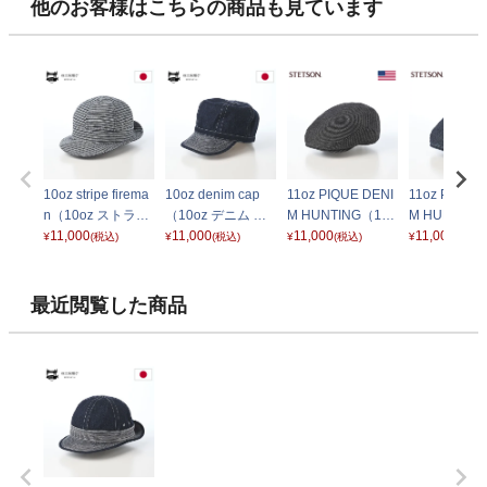
他のお客様はこちらの商品も見ています
10oz stripe firema
10oz denim cap
11oz PIQUE DENI
11oz PIQUE 
n（10oz ストライ
（10oz デニム キ
M HUNTING（11o
M HUNTING
プ ファイヤーマ
11,000
ャップ） インディ
11,000
z ピケデニム ハン
11,000
z ピケデニム
11,000
¥
(税込)
¥
(税込)
¥
(税込)
¥
(税込)
ン） ホワイト
ゴ
チング） SE856
チング） SE8
ブラック
ネイビー
最近閲覧した商品