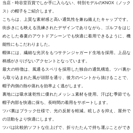
当店・時谷堂百貨でしか手に入らない、特別モデルのKNOX（ノック
ス）の帽子をご紹介します。
こちらは、上質な素材感と高い通気性を兼ね備えたキャップです。
街歩きにも映える洗練されたデザインでありながら、ゴルフをはじ
めとした春夏のアウトドアシーンでも快適に着用できるように、機
能性にもこだわりました。
帽体には、繊細な光沢をもつサテンジャガード生地を採用。上品な
柄感がさりげないアクセントとなっています。
最大の特徴は、風通るスベリを採用した独自の通気構造。ツバ裏か
ら取り込まれた風が頭部を通り、後方のベントから抜けることで、
帽子内側の熱や蒸れを効率よく逃がします。
裏地には吸水速乾性に優れたメッシュ素材を使用。汗ばむ季節でも
帽子内部を快適に保ち、長時間の着用をサポートします。
ツバ裏はブラック仕様で、光の反射を軽減。眩しさを抑え、屋外で
の活動をより快適にします。
ツバは比較的ソフトな仕上げで、折りたたんで持ち運ぶことができ