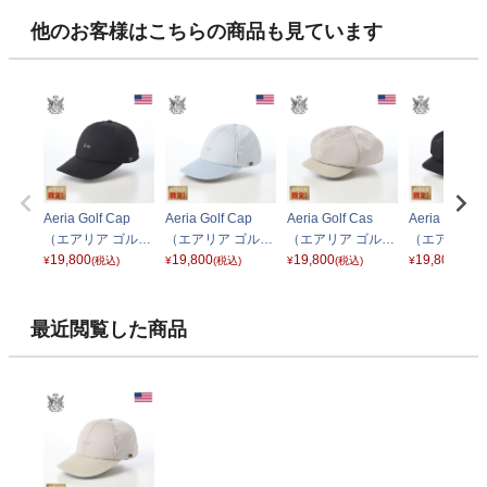
他のお客様はこちらの商品も見ています
Aeria Golf Cap
Aeria Golf Cap
Aeria Golf Cas
Aeria Golf C
（エアリア ゴルフ
（エアリア ゴルフ
（エアリア ゴルフ
（エアリア 
キャップ） ブラッ
19,800
キャップ） ブルー
19,800
キャス） ナチュラ
19,800
キャス） ブ
19,800
¥
(税込)
¥
(税込)
¥
(税込)
¥
(税込)
ク
ル
最近閲覧した商品