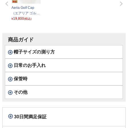
Aeria Golf Cap
（エアリア ゴルフ
キャップ） ナチュ
19,800
¥
(税込)
ラル
商品ガイド
帽子サイズの測り方
日常のお手入れ
保管時
その他
30日間満足保証