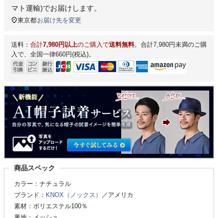
マト運輸)
でお届けします。
東京都
お届け先を変更
送料：
合計
7,980円以上
のご購入で
送料無料
。合計7,980円未満のご購
入で、全国一律660円(税込)。
商品スペック
カラー：ナチュラル
ブランド：
KNOX（ノックス）
／アメリカ
素材：ポリエステル100％
裏地：メッシュ