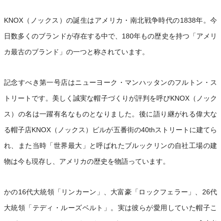
KNOX（ノックス）の誕生はアメリカ・南北戦争時代の1838年。今
日数多くのブランドが存在する中で、180年もの歴史を持つ「アメリ
カ最古のブランド」の一つと称されています。
記念すべき第一号店はニューヨーク・マンハッタンのフルトン・ス
トリートです。美しく誠実な帽子づくりが評判を呼びKNOX（ノック
ス）の名は一躍有名なものとなりました。後に語り継がれる偉大な
る帽子店KNOX（ノックス）ビルが五番街の40thストリートに建てら
れ、また当時「世界最大」と呼ばれたブルックリンの自社工場の建
物は今も現存し、アメリカの歴史を物語っています。
かの16代大統領「リンカーン」、大富豪「ロックフェラー」、26代
大統領「テディ・ルーズベルト」。実は彼らが愛用していた帽子こ