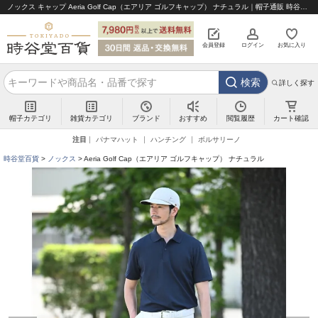
ノックス キャップ Aeria Golf Cap（エアリア ゴルフキャップ） ナチュラル｜帽子通販 時谷堂百貨【公式】
会員登録
ログイン
お気に入り
検索
詳しく探す
帽子カテゴリ
雑貨カテゴリ
ブランド
閲覧履歴
カート確認
おすすめ
注目
パナマハット
ハンチング
ボルサリーノ
時谷堂百貨
ノックス
Aeria Golf Cap（エアリア ゴルフキャップ） ナチュラル