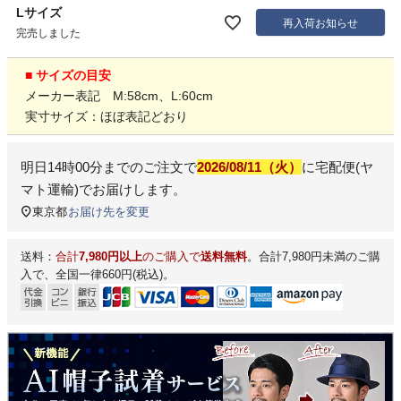
Lサイズ
再入荷お知らせ
完売しました
■ サイズの目安
メーカー表記 M:58cm、L:60cm
実寸サイズ：ほぼ表記どおり
明日
14時00分
までのご注文で
2026/08/11（火）
に
宅配便(ヤ
マト運輸)
でお届けします。
東京都
お届け先を変更
送料：
合計
7,980円以上
のご購入で
送料無料
。合計7,980円未満のご購
入で、全国一律660円(税込)。