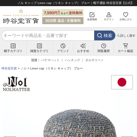
ノル キャップ Linen cap（リネン キャップ） ブルー｜帽子通販 時谷堂百貨【公式】
会員登録
ログイン
お気に入り
検索
詳しく探す
帽子カテゴリ
雑貨カテゴリ
ブランド
閲覧履歴
カート確認
おすすめ
注目
パナマハット
ハンチング
ボルサリーノ
時谷堂百貨
ノル
Linen cap（リネン キャップ） ブルー