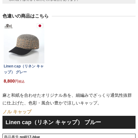
色違いの商品はこちら
Linen cap（リネン キャ
ップ） グレー
8,800
税込
麻と和紙を合わせたオリジナル糸を、細編みでざっくり通気性抜群
に仕上げた、色彩・風合い豊かで涼しいキャップ。
ノル キャップ
Linen cap（リネン キャップ） ブルー
商品番号
noi017-blue