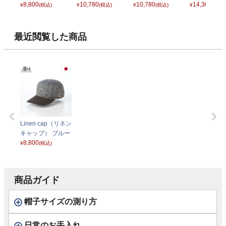
8,800
ング ブッチャーシ
10,780
ング ブッチャーシ
10,780
ネン） D182
14,300
¥
(税込)
¥
(税込)
¥
(税込)
¥
(税込)
ャンブレー） D20
ャンブレー） D20
ンドベージュ
17 グレー
17 ネイビー
最近閲覧した商品
Linen cap（リネン
キャップ） ブルー
8,800
¥
(税込)
商品ガイド
帽子サイズの測り方
日常のお手入れ