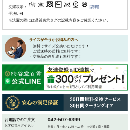
洗濯表示：
[説明]
手洗い可
※洗濯の際には品質表示タグの記載内容をご確認ください。
サイズが合うかお悩みの方へ
・無料でサイズ交換いただけます！
・ご返送時の送料は無料です！
・交換品の再配達も無料です！
042-507-6399
お電話でのご注文
お客様専用ダイヤル
営業：月～土／10時～17時 ※休業：日・祝日