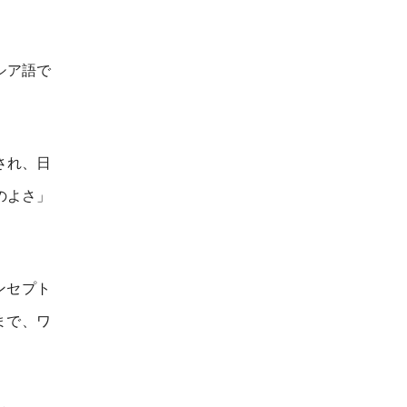
シア語で
され、日
のよさ」
ンセプト
まで、ワ