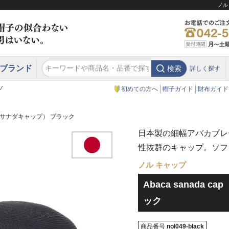
ノル
ブランド
検索
詳しく探す
エクアドル
スウェーデン
ウエスタンハット・テンガロンハット
エクアドル
クリスティーズ ロンドン
ノ
初めての方へ
帽子ガイド
財布ガイド
（アバカサナダキャップ） ブラック
日本製の細幅アバカブレ
性抜群のキャップ。ソフ
ノル キャップ
Abaca sanada
ック
商品番号
nol049-black