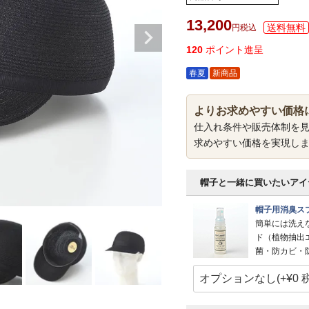
13,200
税込
120
ポイント進呈
春夏
新商品
よりお求めやすい価格
仕入れ条件や販売体制を
求めやすい価格を実現し
帽子と一緒に買いたいアイ
帽子用消臭スプ
簡単には洗え
ド（植物抽出
菌・防カビ・