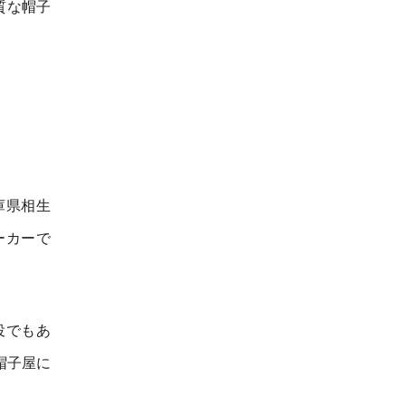
質な帽子
庫県相生
ーカーで
役でもあ
帽子屋に