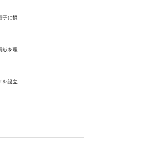
帽子に慣
貢献を理
ドを設立