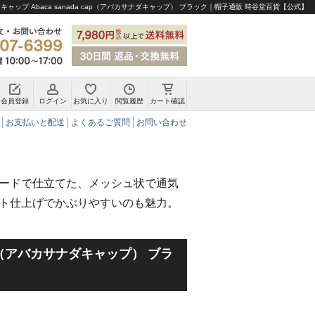
 キャップ Abaca sanada cap（アバカサナダキャップ） ブラック｜帽子通販 時谷堂百貨【公式】
会員登録
ログイン
お気に入り
閲覧履歴
カート確認
チロリアンハット・アルペンハット
お支払いと配送
よくあるご質問
お問い合わせ
ードで仕立てた、メッシュ状で通気
ト仕上げでかぶりやすいのも魅力。
 cap（アバカサナダキャップ） ブラ