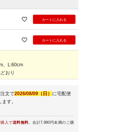
カートに入れる
カートに入れる
、L:60cm
記どおり
ご注文で
2026/08/09（日）
に
宅配便
します。
ご購入で
送料無料
。合計7,980円未満のご購
。