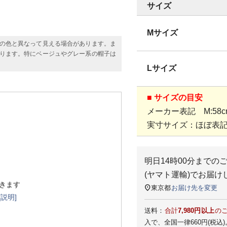
サイズ
Mサイズ
の色と異なって見える場合があります。ま
ります。特にベージュやグレー系の帽子は
Lサイズ
■ サイズの目安
メーカー表記 M:58cm
実寸サイズ：ほぼ表
明日
14時00分
までの
(ヤマト運輸)
でお届け
きます
東京都
お届け先を変更
[説明]
送料：
合計
7,980円以上
の
入で、全国一律660円(税込)