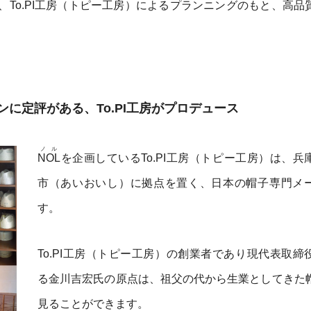
To.PI工房（トピー工房）によるプランニングのもと、高品
に定評がある、To.PI工房がプロデュース
ノル
NOL
を企画しているTo.PI工房（トピー工房）は、兵
市（あいおいし）に拠点を置く、日本の帽子専門メ
す。
To.PI工房（トピー工房）の創業者であり現代表取締
る金川吉宏氏の原点は、祖父の代から生業としてきた
見ることができます。