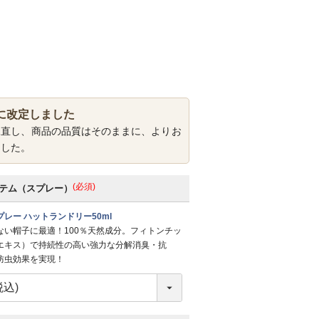
に改定しました
見直し、商品の品質はそのままに、よりお
ました。
(必須)
テム（スプレー）
レー ハットランドリー50ml
ない帽子に最適！100％天然成分。フィトンチッ
エキス）で持続性の高い強力な分解消臭・抗
防虫効果を実現！