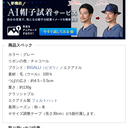
商品スペック
カラー：グレー
リボンの色：チャコール
ブランド：
BIGALLI（ビガリ）
／エクアドル
素材：毛（ウール） 100％
つばの広さ：約4.5～5.5cm
重さ：約130g
クラッシャブル
エクアドル製
フェルトハット
着用シーズン：秋～冬
※サイズ調整テープ（長さ30cm）が1個付属します。
取り扱いのご注意