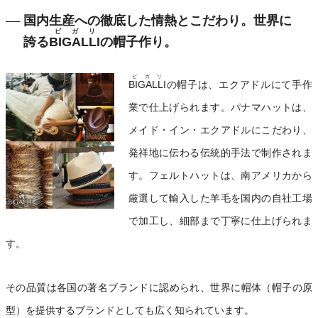
国内生産への徹底した情熱とこだわり。世界に
ビガリ
誇る
BIGALLI
の帽子作り。
ビガリ
BIGALLI
の帽子は、エクアドルにて手作
業で仕上げられます。パナマハットは、
メイド・イン・エクアドルにこだわり、
発祥地に伝わる伝統的手法で制作されま
す。フェルトハットは、南アメリカから
厳選して輸入した羊毛を国内の自社工場
で加工し、細部まで丁寧に仕上げられま
す。
その品質は各国の著名ブランドに認められ、世界に帽体（帽子の原
型）を提供するブランドとしても広く知られています。