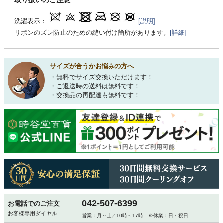
洗濯表示：
[説明]
リボンのズレ防止のための縫い付け箇所があります。
[詳細]
サイズが合うかお悩みの方へ
・無料でサイズ交換いただけます！
・ご返送時の送料は無料です！
・交換品の再配達も無料です！
042-507-6399
お電話でのご注文
お客様専用ダイヤル
営業：月～土／10時～17時 ※休業：日・祝日