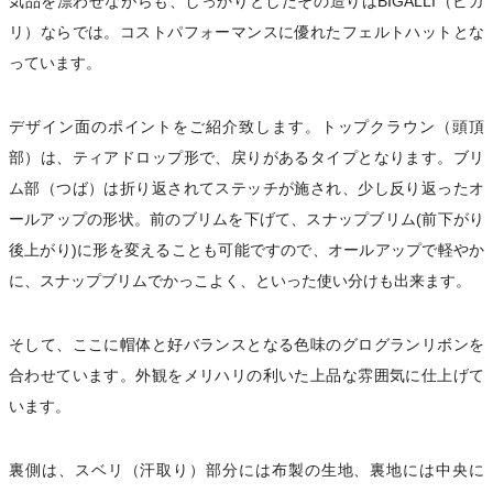
気品を漂わせながらも、しっかりとしたその造りはBIGALLI（ビガ
リ）ならでは。コストパフォーマンスに優れたフェルトハットとな
っています。
デザイン面のポイントをご紹介致します。トップクラウン（頭頂
部）は、ティアドロップ形で、戻りがあるタイプとなります。ブリ
ム部（つば）は折り返されてステッチが施され、少し反り返ったオ
ールアップの形状。前のブリムを下げて、スナップブリム(前下がり
後上がり)に形を変えることも可能ですので、オールアップで軽やか
に、スナップブリムでかっこよく、といった使い分けも出来ます。
そして、ここに帽体と好バランスとなる色味のグログランリボンを
合わせています。外観をメリハリの利いた上品な雰囲気に仕上げて
います。
裏側は、スベリ（汗取り）部分には布製の生地、裏地には中央に