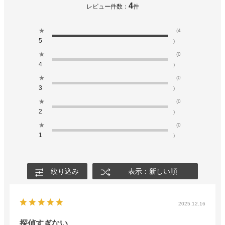
4
レビュー件数：
件
★
(4
5
)
★
(0
4
)
★
(0
3
)
★
(0
2
)
★
(0
1
)
絞り込み
表示：新しい順
2025.12.16
探偵すぎない