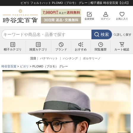
ビガリ フェルトハット PLOMO（プロモ） グレー｜帽子通販 時谷堂百貨【公式】
会員登録
ログイン
お気に入り
検索
詳しく探す
帽子カテゴリ
雑貨カテゴリ
ブランド
閲覧履歴
カート確認
おすすめ
注目
パナマハット
ハンチング
ボルサリーノ
時谷堂百貨
ビガリ
PLOMO（プロモ） グレー