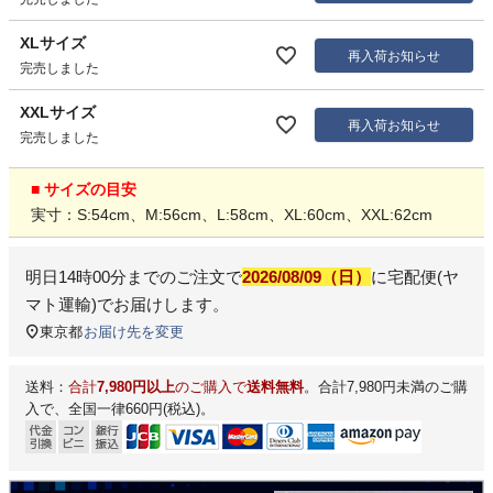
XLサイズ
再入荷お知らせ
完売しました
XXLサイズ
再入荷お知らせ
完売しました
■ サイズの目安
実寸：S:54cm、M:56cm、L:58cm、XL:60cm、XXL:62cm
明日
14時00分
までのご注文で
2026/08/09（日）
に
宅配便(ヤ
マト運輸)
でお届けします。
東京都
お届け先を変更
送料：
合計
7,980円以上
のご購入で
送料無料
。合計7,980円未満のご購
入で、全国一律660円(税込)。