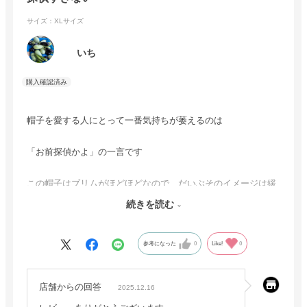
サイズ：XLサイズ
いち
帽子を愛する人にとって一番気持ちが萎えるのは
「お前探偵かよ」の一言です
この帽子はブリムがほどほどなので、だいぶそのイメージは緩
和されています。それでいてスーツとも合わせられる絶妙なバ
続きを読む
ランスなので、気に入っています。
参考になった
0
Like!
0
ただし、眉毛より下に被らないことです。マフィア被りといっ
て、それこそどうしちゃったのと聞かれます
店舗からの回答
2025.12.16