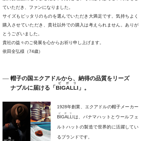
ていただき、ファンになりました。
サイズもピッタリのものを選んでいただき大満足です。気持ちよく
購入させていただき、貴社以外での購入は考えられません。ありが
とうございました。
貴社の益々のご発展を心からお祈り申し上げます。
依田全弘様（74歳）
帽子の国エクアドルから、納得の品質をリーズ
ビガリ
ナブルに届ける「
BIGALLI
」。
1928年創業、エクアドルの帽子メーカー
ビガリ
BIGALLI
は、パナマハットとウールフェ
ルトハットの製造で世界的に活躍してい
るブランドです。