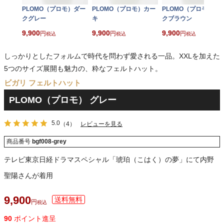
PLOMO（プロモ）ダー
PLOMO（プロモ）カー
PLOMO（プロモ）ダ
クグレー
キ
クブラウン
9,900
9,900
9,900
税込
税込
税込
しっかりとしたフォルムで時代を問わず愛される一品。XXLを加えた
5つのサイズ展開も魅力の、粋なフェルトハット。
ビガリ フェルトハット
PLOMO（プロモ） グレー
5.0
（4）
レビューを見る
商品番号
bgf008-grey
テレビ東京日経ドラマスペシャル「琥珀（こはく）の夢」にて内野
聖陽さんが着用
9,900
税込
90
ポイント進呈